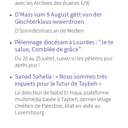
avec les Archives diocésaines 6/9)
D’Mass vum 9 August gëtt vun der
Giischterklaus iwwerdroen
D'Sonndesmass an de Medien
Pèlerinage diocésain à Lourdes : "Je te
salue, Comblée de grâce"
Du 20 au 25 juillet, suivez ici les pèlerins jour
après jour !
Sanad Sahelia : « Nous sommes très
inquiets pour le futur de Taybeh »
Le directeur de Nabd El-Haya, plateforme
multimédia basée à Taybeh, dernier village
chrétien de Palestine, était en visite au
Luxembourg.