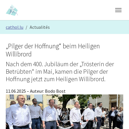
Skip to main content
Skip to page footer
You are here:
cathol.lu
Actualités
„Pilger der Hoffnung“ beim Heiligen
Willibrord
Nach dem 400. Jubiläum der „Trösterin der
Betrübten“ im Mai, kamen die Pilger der
Hoffnung jetzt zum Heiligen Willibrord.
11.06.2025
– Auteur:
Bodo Bost