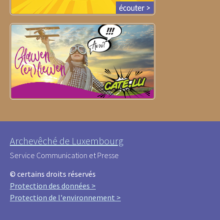
Archevêché de Luxembourg
Service Communication et Presse
© certains droits réservés
Protection des données >
Protection de l'environnement >