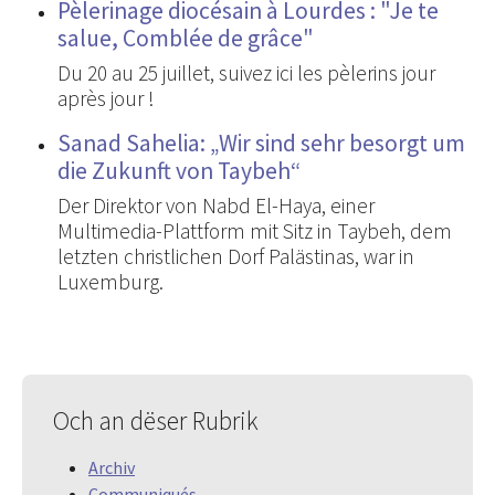
Pèlerinage diocésain à Lourdes : "Je te
salue, Comblée de grâce"
Du 20 au 25 juillet, suivez ici les pèlerins jour
après jour !
Sanad Sahelia: „Wir sind sehr besorgt um
die Zukunft von Taybeh“
Der Direktor von Nabd El-Haya, einer
Multimedia-Plattform mit Sitz in Taybeh, dem
letzten christlichen Dorf Palästinas, war in
Luxemburg.
Och an dëser Rubrik
Archiv
Communiqués