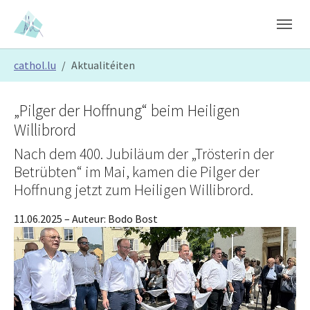
Skip to main content
Skip to page footer
You are here:
cathol.lu
Aktualitéiten
„Pilger der Hoffnung“ beim Heiligen
Willibrord
Nach dem 400. Jubiläum der „Trösterin der
Betrübten“ im Mai, kamen die Pilger der
Hoffnung jetzt zum Heiligen Willibrord.
11.06.2025
– Auteur:
Bodo Bost