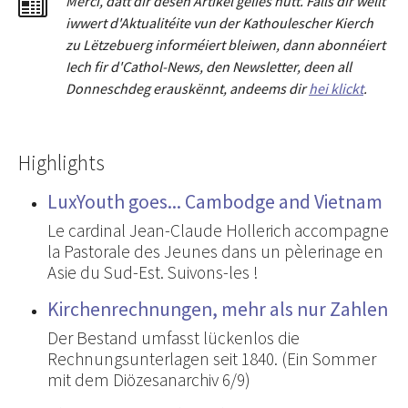
Merci
,
dat
t
dir dësen Artikel gelies hu
tt
. Falls dir wëllt
iwwert d'Aktualitéit
e
vun der Kathoulescher Kierch
zu Lëtzebuerg informéiert bleiwen, dann abonnéiert
Iech fir d'Cathol-News, den Newsletter
,
deen all
Donneschdeg erauskënnt, andeems dir
hei klickt
.
Highlights
LuxYouth goes... Cambodge and Vietnam
Le cardinal Jean-Claude Hollerich accompagne
la Pastorale des Jeunes dans un pèlerinage en
Asie du Sud-Est. Suivons-les !
Kirchenrechnungen, mehr als nur Zahlen
Der Bestand umfasst lückenlos die
Rechnungsunterlagen seit 1840. (Ein Sommer
mit dem Diözesanarchiv 6/9)