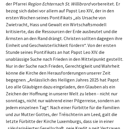
der Pfarrei
Region Echternach St. Willibrord
vorbereitet. Er
bezog sich dabei vor allem auf Papst Leo XIV., der in den
ersten Wochen seines Pontifikats „als Ursache von
Zwietracht, Hass und Gewalt ein Wirtschaftsmodell
kritisierte, das die Ressourcen der Erde ausbeutet und die
Ärmsten an den Rand drängt. Christen sollten dagegen ihre
Einheit und Geschwisterlichkeit fördern“. Von der ersten
Stunde seines Pontifikats an hat Papst Leo XIV. die
unablässige Suche nach Frieden in den Mittelpunkt gestellt.
Nur in der Suche nach Frieden, Gerechtigkeit und Wahrheit
könne die Kirche den Herausforderungen unserer Zeit
begegnen. „Anlässlich des Heiligen Jahres 2025 hat Papst
Leo alle Gläubigen dazu eingeladen, den Glauben als ein
Zeichen der Hoffnung in unserer Welt zu leben - nicht nur
sonntags, nicht nur während einer Pilgerreise, sondern an
jedem einzelnen Tag“. Nach einer Fürbitte für die Familien
und zur Mutter Gottes, der Tréischterin am Leed, galt die
letzte Fürbitte der Kirche Luxemburgs, dass sie in einer
„säkulariséierter Gesellschaft, neie Kredit a neit Vertrauen