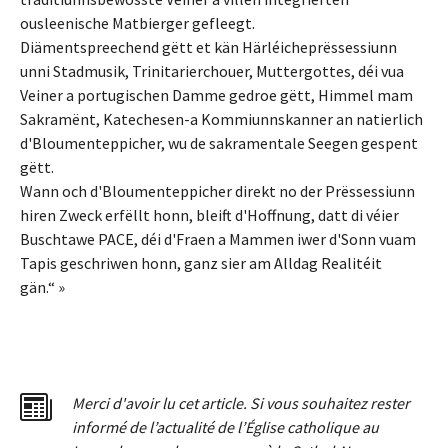
ousleenische Matbierger gefleegt.
Diämentspreechend gëtt et kän Härléicheprëssessiunn
unni Stadmusik, Trinitarierchouer, Muttergottes, déi vua
Veiner a portugischen Damme gedroe gëtt, Himmel mam
Sakramënt, Katechesen-a Kommiunnskanner an natierlich
d'Bloumenteppicher, wu de sakramentale Seegen gespent
gëtt.
Wann och d'Bloumenteppicher direkt no der Prëssessiunn
hiren Zweck erfëllt honn, bleift d'Hoffnung, datt di véier
Buschtawe PACE, déi d'Fraen a Mammen iwer d'Sonn vuam
Tapis geschriwen honn, ganz sier am Alldag Realitéit
gän.“ »
Merci d'avoir lu cet article. Si vous souhaitez rester
informé de l’actualité de l’Église catholique au