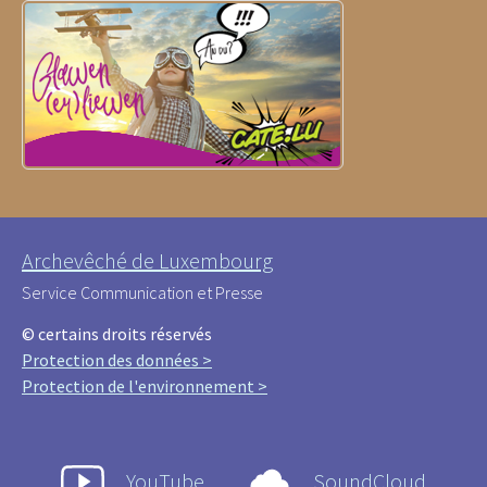
Archevêché de Luxembourg
Service Communication et Presse
© certains droits réservés
Protection des données >
Protection de l'environnement >
YouTube
SoundCloud