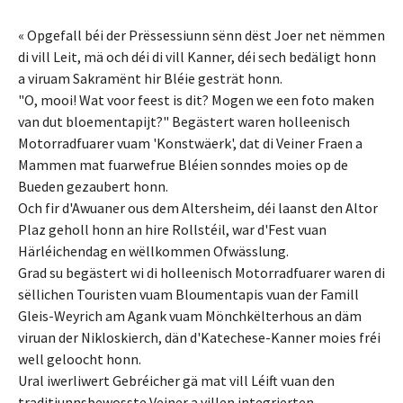
« Opgefall béi der Prëssessiunn sënn dëst Joer net nëmmen
di vill Leit, mä och déi di vill Kanner, déi sech bedäligt honn
a viruam Sakramënt hir Bléie gesträt honn.
"O, mooi! Wat voor feest is dit? Mogen we een foto maken
van dut bloementapijt?" Begästert waren holleenisch
Motorradfuarer vuam 'Konstwäerk', dat di Veiner Fraen a
Mammen mat fuarwefrue Bléien sonndes moies op de
Bueden gezaubert honn.
Och fir d'Awuaner ous dem Altersheim, déi laanst den Altor
Plaz geholl honn an hire Rollstéil, war d'Fest vuan
Härléichendag en wëllkommen Ofwässlung.
Grad su begästert wi di holleenisch Motorradfuarer waren di
sëllichen Touristen vuam Bloumentapis vuan der Famill
Gleis-Weyrich am Agank vuam Mönchkëlterhous an däm
viruan der Nikloskierch, dän d'Katechese-Kanner moies fréi
well geloocht honn.
Ural iwerliwert Gebréicher gä mat vill Léift vuan den
traditiunnsbewosste Veiner a villen integrierten