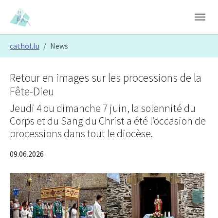
Skip to main content
Skip to page footer
You are here:
cathol.lu
News
Retour en images sur les processions de la
Fête-Dieu
Jeudi 4 ou dimanche 7 juin, la solennité du
Corps et du Sang du Christ a été l’occasion de
processions dans tout le diocèse.
09.06.2026