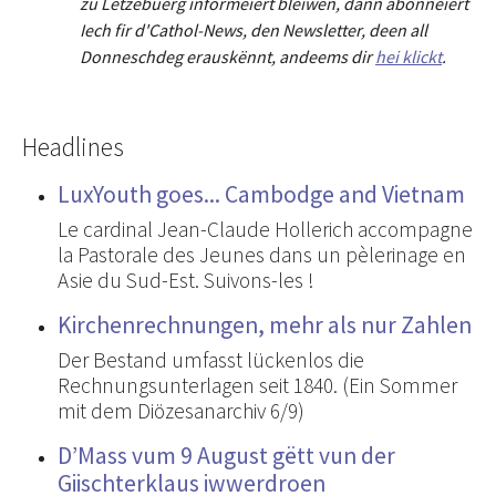
zu Lëtzebuerg informéiert bleiwen, dann abonnéiert
Iech fir d'Cathol-News, den Newsletter
,
deen all
Donneschdeg erauskënnt, andeems dir
hei klickt
.
Headlines
LuxYouth goes... Cambodge and Vietnam
Le cardinal Jean-Claude Hollerich accompagne
la Pastorale des Jeunes dans un pèlerinage en
Asie du Sud-Est. Suivons-les !
Kirchenrechnungen, mehr als nur Zahlen
Der Bestand umfasst lückenlos die
Rechnungsunterlagen seit 1840. (Ein Sommer
mit dem Diözesanarchiv 6/9)
D’Mass vum 9 August gëtt vun der
Giischterklaus iwwerdroen