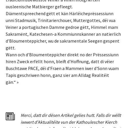
ousleenische Matbierger gefleegt.
Diämentspreechend gëtt et kän Härléicheprëssessiunn
unni Stadmusik, Trinitarierchouer, Muttergottes, déi vua
Veiner a portugischen Damme gedroe gëtt, Himmel mam
Sakramënt, Katechesen-a Kommiunnskanner an natierlich
d'Bloumenteppicher, wu de sakramentale Seegen gespent
gëtt.
Wann och d'Bloumenteppicher direkt no der Prëssessiunn
hiren Zweck erfëllt honn, bleift d'Hoffnung, datt di véier
Buschtawe PACE, déi d'Fraen a Mammen iwer d'Sonn vuam
Tapis geschriwen honn, ganz sier am Alldag Realitéit
gän.“ »
Merci
,
dat
t
dir dësen Artikel gelies hu
tt
. Falls dir wëllt
iwwert d'Aktualitéit
e
vun der Kathoulescher Kierch