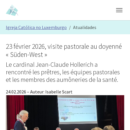
Skip to main content
Skip to page footer
You are here:
Igreja Católica no Luxemburgo
Atualidades
23 février 2026, visite pastorale au doyenné
« Süden-West »
Le cardinal Jean-Claude Hollerich a
rencontré les prêtres, les équipes pastorales
et les membres des aumôneries de la santé.
24.02.2026
– Auteur:
Isabelle Scart