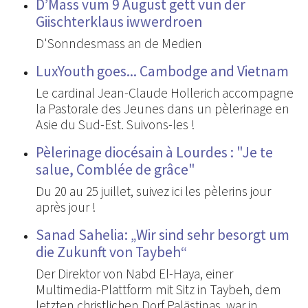
D’Mass vum 9 August gëtt vun der
Giischterklaus iwwerdroen
D'Sonndesmass an de Medien
LuxYouth goes... Cambodge and Vietnam
Le cardinal Jean-Claude Hollerich accompagne
la Pastorale des Jeunes dans un pèlerinage en
Asie du Sud-Est. Suivons-les !
Pèlerinage diocésain à Lourdes : "Je te
salue, Comblée de grâce"
Du 20 au 25 juillet, suivez ici les pèlerins jour
après jour !
Sanad Sahelia: „Wir sind sehr besorgt um
die Zukunft von Taybeh“
Der Direktor von Nabd El-Haya, einer
Multimedia-Plattform mit Sitz in Taybeh, dem
letzten christlichen Dorf Palästinas, war in