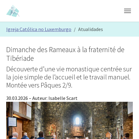
Skip to main content
Skip to page footer
You are here:
Igreja Católica no Luxemburgo
Atualidades
Dimanche des Rameaux à la fraternité de
Tibériade
Découverte d’une vie monastique centrée sur
la joie simple de l’accueil et le travail manuel.
Montée vers Pâques 2/9.
30.03.2026
– Auteur:
Isabelle Scart