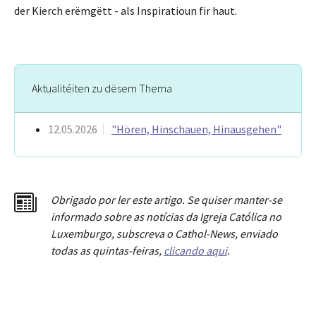
der Kierch erëmgëtt - als Inspiratioun fir haut.
Aktualitéiten zu dësem Thema
12.05.2026
"Hören, Hinschauen, Hinausgehen"
Obrigado por ler este artigo. Se quiser manter-se
informado sobre as notícias da Igreja Católica no
Luxemburgo, subscreva o Cathol-News, enviado
todas as quintas-feiras,
clicando aqui
.