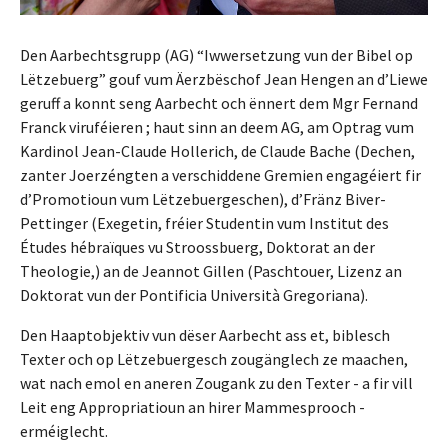
Den Aarbechtsgrupp (AG) “Iwwersetzung vun der Bibel op
Lëtzebuerg” gouf vum Äerzbëschof Jean Hengen an d’Liewe
geruff a konnt seng Aarbecht och ënnert dem Mgr Fernand
Franck viruféieren ; haut sinn an deem AG, am Optrag vum
Kardinol Jean-Claude Hollerich, de Claude Bache (Dechen,
zanter Joerzéngten a verschiddene Gremien engagéiert fir
d’Promotioun vum Lëtzebuergeschen), d’Fränz Biver-
Pettinger (Exegetin, fréier Studentin vum Institut des
Études hébraïques vu Stroossbuerg, Doktorat an der
Theologie,) an de Jeannot Gillen (Paschtouer, Lizenz an
Doktorat vun der Pontificia Università Gregoriana).
Den Haaptobjektiv vun dëser Aarbecht ass et, biblesch
Texter och op Lëtzebuergesch zougänglech ze maachen,
wat nach emol en aneren Zougank zu den Texter - a fir vill
Leit eng Appropriatioun an hirer Mammesprooch -
erméiglecht.