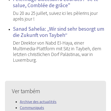
salue, Comblée de grâce"
Du 20 au 25 juillet, suivez ici les pèlerins jour
après jour !
Sanad Sahelia: „Wir sind sehr besorgt um
die Zukunft von Taybeh“
Der Direktor von Nabd El-Haya, einer
Multimedia-Plattform mit Sitz in Taybeh, dem
letzten christlichen Dorf Palästinas, war in
Luxemburg.
Ver também
Archive des actualités
Communiqués