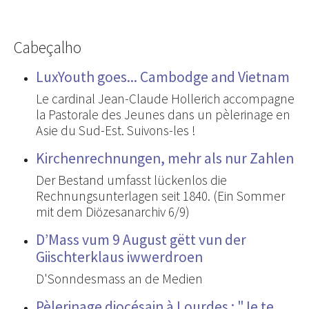
Cabeçalho
LuxYouth goes... Cambodge and Vietnam
Le cardinal Jean-Claude Hollerich accompagne
la Pastorale des Jeunes dans un pèlerinage en
Asie du Sud-Est. Suivons-les !
Kirchenrechnungen, mehr als nur Zahlen
Der Bestand umfasst lückenlos die
Rechnungsunterlagen seit 1840. (Ein Sommer
mit dem Diözesanarchiv 6/9)
D’Mass vum 9 August gëtt vun der
Giischterklaus iwwerdroen
D'Sonndesmass an de Medien
Pèlerinage diocésain à Lourdes : "Je te