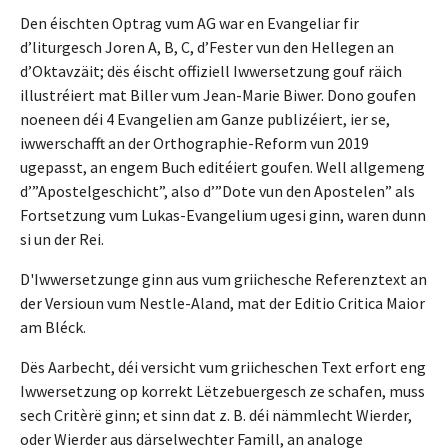
Den éischten Optrag vum AG war en Evangeliar fir
d’liturgesch Joren A, B, C, d’Fester vun den Hellegen an
d’Oktavzäit; dës éischt offiziell Iwwersetzung gouf räich
illustréiert mat Biller vum Jean-Marie Biwer. Dono goufen
noeneen déi 4 Evangelien am Ganze publizéiert, ier se,
iwwerschafft an der Orthographie-Reform vun 2019
ugepasst, an engem Buch editéiert goufen. Well allgemeng
d’”Apostelgeschicht”, also d’”Dote vun den Apostelen” als
Fortsetzung vum Lukas-Evangelium ugesi ginn, waren dunn
si un der Rei.
D'Iwwersetzunge ginn aus vum griichesche Referenztext an
der Versioun vum Nestle-Aland, mat der Editio Critica Maior
am Bléck.
Dës Aarbecht, déi versicht vum griicheschen Text erfort eng
Iwwersetzung op korrekt Lëtzebuergesch ze schafen, muss
sech Critèrë ginn; et sinn dat z. B. déi nämmlecht Wierder,
oder Wierder aus därselwechter Famill, an analoge