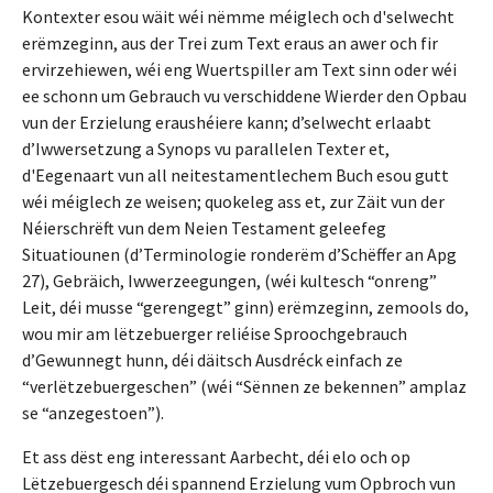
Kontexter esou wäit wéi nëmme méiglech och d'selwecht
erëmzeginn, aus der Trei zum Text eraus an awer och fir
ervirzehiewen, wéi eng Wuertspiller am Text sinn oder wéi
ee schonn um Gebrauch vu verschiddene Wierder den Opbau
vun der Erzielung eraushéiere kann; d’selwecht erlaabt
d’Iwwersetzung a Synops vu parallelen Texter et,
d'Eegenaart vun all neitestamentlechem Buch esou gutt
wéi méiglech ze weisen; quokeleg ass et, zur Zäit vun der
Néierschrëft vun dem Neien Testament geleefeg
Situatiounen (d’Terminologie ronderëm d’Schëffer an Apg
27), Gebräich, Iwwerzeegungen, (wéi kultesch “onreng”
Leit, déi musse “gerengegt” ginn) erëmzeginn, zemools do,
wou mir am lëtzebuerger reliéise Sproochgebrauch
d’Gewunnegt hunn, déi däitsch Ausdréck einfach ze
“verlëtzebuergeschen” (wéi “Sënnen ze bekennen” amplaz
se “anzegestoen”).
Et ass dëst eng interessant Aarbecht, déi elo och op
Lëtzebuergesch déi spannend Erzielung vum Opbroch vun