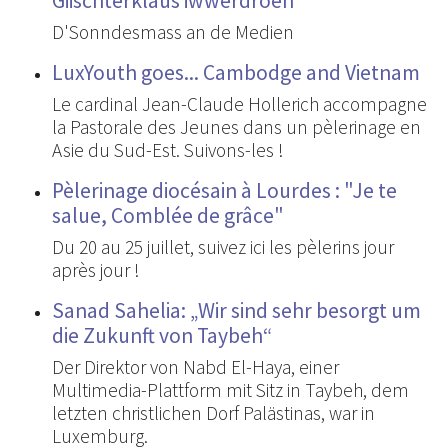
Giischterklaus iwwerdroen
D'Sonndesmass an de Medien
LuxYouth goes... Cambodge and Vietnam
Le cardinal Jean-Claude Hollerich accompagne
la Pastorale des Jeunes dans un pèlerinage en
Asie du Sud-Est. Suivons-les !
Pèlerinage diocésain à Lourdes : "Je te
salue, Comblée de grâce"
Du 20 au 25 juillet, suivez ici les pèlerins jour
après jour !
Sanad Sahelia: „Wir sind sehr besorgt um
die Zukunft von Taybeh“
Der Direktor von Nabd El-Haya, einer
Multimedia-Plattform mit Sitz in Taybeh, dem
letzten christlichen Dorf Palästinas, war in
Luxemburg.