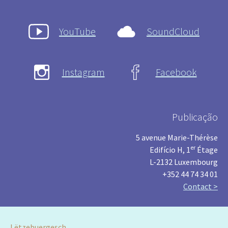
YouTube
SoundCloud
Instagram
Facebook
Publicação
5 avenue Marie-Thérèse
er
Edifício H, 1
Étage
L-2132 Luxembourg
+352 44 74 34 01
Contact >
Lëtzebuergesch