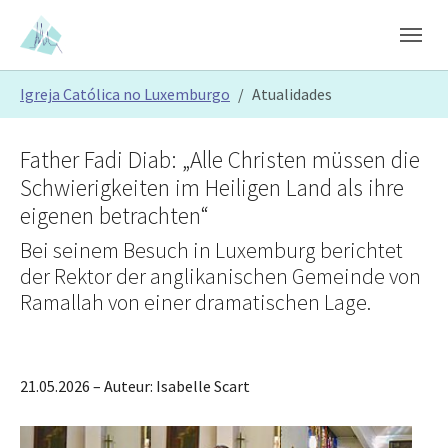
Skip to main content
Skip to page footer
You are here:
Igreja Católica no Luxemburgo
Atualidades
Father Fadi Diab: „Alle Christen müssen die
Schwierigkeiten im Heiligen Land als ihre
eigenen betrachten“
Bei seinem Besuch in Luxemburg berichtet
der Rektor der anglikanischen Gemeinde von
Ramallah von einer dramatischen Lage.
21.05.2026
– Auteur:
Isabelle Scart
Show larger version
Show larger version
Show larger version