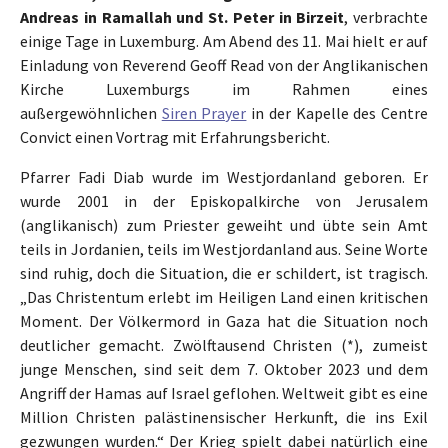
Andreas in Ramallah und St. Peter in Birzeit
, verbrachte
einige Tage in Luxemburg. Am Abend des 11. Mai hielt er auf
Einladung von Reverend Geoff Read von der Anglikanischen
Kirche Luxemburgs im Rahmen eines
außergewöhnlichen
Siren Prayer
in der Kapelle des Centre
Convict einen Vortrag mit Erfahrungsbericht.
Pfarrer Fadi Diab wurde im Westjordanland geboren. Er
wurde 2001 in der Episkopalkirche von Jerusalem
(anglikanisch) zum Priester geweiht und übte sein Amt
teils in Jordanien, teils im Westjordanland aus. Seine Worte
sind ruhig, doch die Situation, die er schildert, ist tragisch.
„Das Christentum erlebt im Heiligen Land einen kritischen
Moment. Der Völkermord in Gaza hat die Situation noch
deutlicher gemacht. Zwölftausend Christen (*), zumeist
junge Menschen, sind seit dem 7. Oktober 2023 und dem
Angriff der Hamas auf Israel geflohen. Weltweit gibt es eine
Million Christen palästinensischer Herkunft, die ins Exil
gezwungen wurden.“ Der Krieg spielt dabei natürlich eine