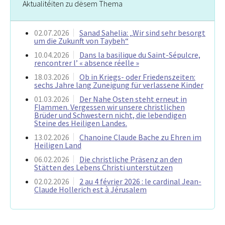
Aktualitéiten zu dësem Thema
02.07.2026
Sanad Sahelia: „Wir sind sehr besorgt
um die Zukunft von Taybeh“
10.04.2026
Dans la basilique du Saint-Sépulcre,
rencontrer l’ « absence réelle »
18.03.2026
Ob in Kriegs- oder Friedenszeiten:
sechs Jahre lang Zuneigung für verlassene Kinder
01.03.2026
Der Nahe Osten steht erneut in
Flammen. Vergessen wir unsere christlichen
Brüder und Schwestern nicht, die lebendigen
Steine des Heiligen Landes.
13.02.2026
Chanoine Claude Bache zu Ehren im
Heiligen Land
06.02.2026
Die christliche Präsenz an den
Stätten des Lebens Christi unterstützen
02.02.2026
2 au 4 février 2026 : le cardinal Jean-
Claude Hollerich est à Jérusalem