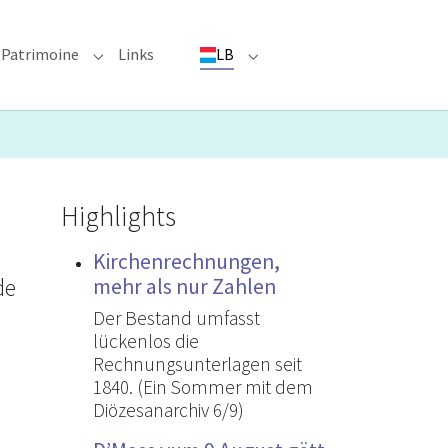
Patrimoine
Links
LB
ioun"
bmenu for "Evenementer"
Submenu for "Patrimoine"
Submenu for "LB"
Highlights
Kirchenrechnungen,
de
mehr als nur Zahlen
Der Bestand umfasst
lückenlos die
Rechnungsunterlagen seit
1840. (Ein Sommer mit dem
Diözesanarchiv 6/9)