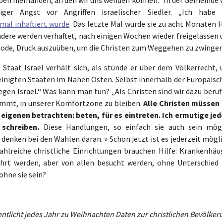
ger Angst vor Angriffen israelischer Siedler. „Ich habe 
imal inhaftiert wurde
. Das letzte Mal wurde sie zu acht Monaten 
ndere werden verhaftet, nach einigen Wochen wieder freigelassen 
thode, Druck auszuüben, um die Christen zum Weggehen zu zwingen
Staat Israel verhält sich, als stünde er über dem Völkerrecht, 
reinigten Staaten im Nahen Osten. Selbst innerhalb der Europäisc
gen Israel.“ Was kann man tun? „Als Christen sind wir dazu beruf
timmt, in unserer Komfortzone zu bleiben.
Alle Christen müssen 
 eigenen betrachten: beten, für es eintreten. Ich ermutige jed
schreiben.
Diese Handlungen, so einfach sie auch sein mög
denken bei den Wahlen daran. » Schon jetzt ist es jederzeit mögl
zahlreiche christliche Einrichtungen brauchen Hilfe: Krankenhäus
hrt werden, aber von allen besucht werden, ohne Unterschied 
ohne sie sein?
ffentlicht jedes Jahr zu Weihnachten Daten zur christlichen Bevölke