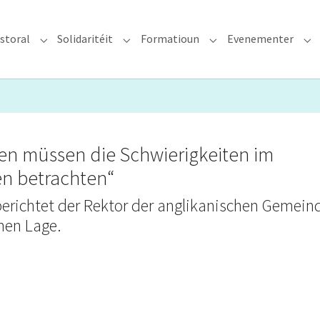
storal
Solidaritéit
Formatioun
Evenementer
erzdiözees"
Submenu for "Glawen & Pastoral"
Submenu for "Solidaritéit"
Submenu for "Format
Su
sten müssen die Schwierigkeiten im
en betrachten“
erichtet der Rektor der anglikanischen Gemein
hen Lage.