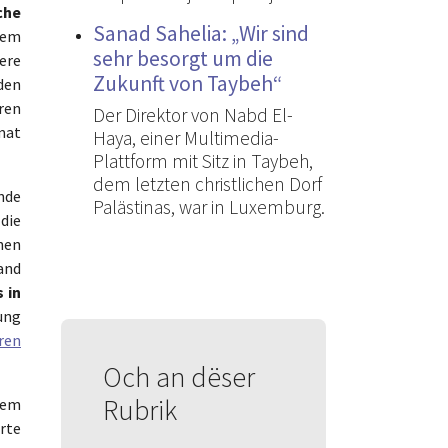
che
Sanad Sahelia: „Wir sind
 dem
sehr besorgt um die
ere
Zukunft von Taybeh“
den
ren
Der Direktor von Nabd El-
mat
Haya, einer Multimedia-
Plattform mit Sitz in Taybeh,
dem letzten christlichen Dorf
nde
Palästinas, war in Luxemburg.
die
hen
Land
 in
dung
ren
Och an dëser
Rubrik
lem
orte