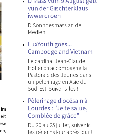
D’Mass vum 9 August gëtt
vun der Giischterklaus
iwwerdroen
D'Sonndesmass an de
Medien
LuxYouth goes...
Cambodge and Vietnam
Le cardinal Jean-Claude
Hollerich accompagne la
Pastorale des Jeunes dans
un pèlerinage en Asie du
Sud-Est. Suivons-les !
Pèlerinage diocésain à
Lourdes : "Je te salue,
 im
Comblée de grâce"
eit
ese
Du 20 au 25 juillet, suivez ici
ben,
les pèlerins jour après jour !