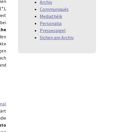
nen
Archiv
*),
Communiqués
eit
Mediathéik
bei
Personalia
che
Pressespigel
uden
Sichen am Archiv
kte
gen
ach
and
mal
ärt
die
uto
von