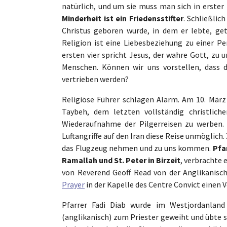
natürlich, und um sie muss man sich in erster 
Minderheit ist ein Friedensstifter
. Schließlic
Christus geboren wurde, in dem er lebte, get
Religion ist eine Liebesbeziehung zu einer Pe
ersten vier spricht Jesus, der wahre Gott, zu
Menschen. Können wir uns vorstellen, dass 
vertrieben werden?
Religiöse Führer schlagen Alarm. Am 10. März
Taybeh, dem letzten vollständig christlic
Wiederaufnahme der Pilgerreisen zu werben. 
Luftangriffe auf den Iran diese Reise unmöglic
das Flugzeug nehmen und zu uns kommen.
Pfa
Ramallah und St. Peter in Birzeit
, verbrachte 
von Reverend Geoff Read von der Anglikanis
Prayer
in der Kapelle des Centre Convict einen 
Pfarrer Fadi Diab wurde im Westjordanland
(anglikanisch) zum Priester geweiht und übte s