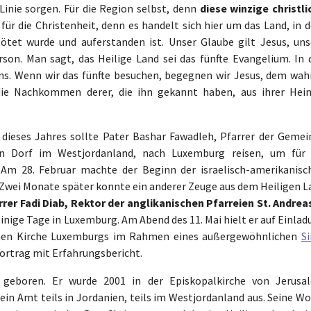
Linie sorgen. Für die Region selbst, denn
diese winzige christli
h für die Christenheit, denn es handelt sich hier um das Land, in
ötet wurde und auferstanden ist. Unser Glaube gilt Jesus, uns
rson. Man sagt, das Heilige Land sei das fünfte Evangelium. In 
 uns. Wenn wir das fünfte besuchen, begegnen wir Jesus, dem wah
die Nachkommen derer, die ihn gekannt haben, aus ihrer Hei
 dieses Jahres sollte Pater Bashar Fawadleh, Pfarrer der Gemei
hen Dorf im Westjordanland, nach Luxemburg reisen, um für 
Am 28. Februar machte der Beginn der israelisch-amerikanisc
h. Zwei Monate später konnte ein anderer Zeuge aus dem Heiligen 
rrer Fadi Diab, Rektor der anglikanischen Pfarreien St. Andreas
einige Tage in Luxemburg. Am Abend des 11. Mai hielt er auf Einla
chen Kirche Luxemburgs im Rahmen eines außergewöhnlichen
Si
Vortrag mit Erfahrungsbericht.
 geboren. Er wurde 2001 in der Episkopalkirche von Jerusa
ein Amt teils in Jordanien, teils im Westjordanland aus. Seine W