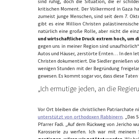
sind ruhig, doch die Situation, die er schild
kritischen Moment. Der Völkermord in Gaza hat
zumeist junge Menschen, sind seit dem 7. Okt
gibt es eine Million Christen palästinensisch
natürlich eine große Rolle, aber nicht die einz
und wirtschaftliche Druck extrem hoch, um 
gegen uns in meiner Region sind unaufhörlich“
Autos und Häuser, zerstörte Ernten… In den let
Christen dokumentiert. Die Siedler genießen v
wenigen Stunden mit der Begründung freigelass
gewesen. Es kommt sogar vor, dass diese Taten
„Ich ermutige jeden, an die Regie
Vor Ort bleiben die christlichen Patriarchate n
unterstützt von orthodoxen Rabbinern
. „Das 
Pfarrer Fadi. „Auf dem Rückweg von Jericho wur
Karosserie zu werfen. Ich war mit meinem
gestiegen, wären wir getötet worden
. Wir h