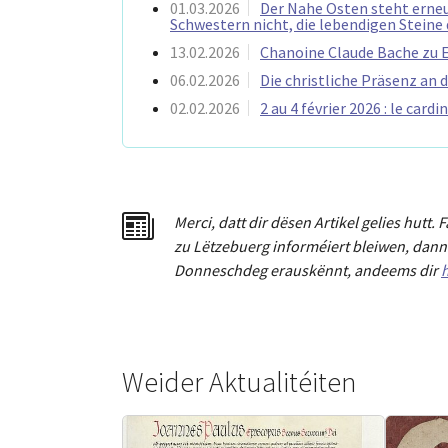
01.03.2026
Der Nahe Osten steht erneu
Schwestern nicht, die lebendigen Steine 
13.02.2026
Chanoine Claude Bache zu 
06.02.2026
Die christliche Präsenz an 
02.02.2026
2 au 4 février 2026 : le car
Merci
,
dat
t
dir dësen Artikel gelies hu
tt
. 
zu Lëtzebuerg informéiert bleiwen, dann 
Donneschdeg erauskënnt, andeems dir
h
Weider Aktualitéiten