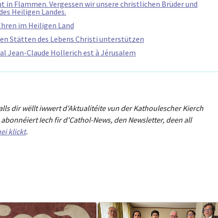
t in Flammen. Vergessen wir unsere christlichen Brüder und
des Heiligen Landes.
Ehren im Heiligen Land
den Stätten des Lebens Christi unterstützen
dinal Jean-Claude Hollerich est à Jérusalem
Falls dir wëllt iwwert d'Aktualitéit
e
vun der Kathoulescher Kierch
abonnéiert Iech fir d'Cathol-News, den Newsletter
,
deen all
ei klickt
.