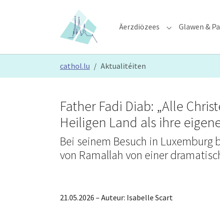
Skip to main content
Skip to page footer
Äerzdiözees
Glawen & Pa
Submenu for "Ä
You are here:
cathol.lu
Aktualitéiten
Father Fadi Diab: „Alle Chri
Heiligen Land als ihre eigen
Bei seinem Besuch in Luxemburg b
von Ramallah von einer dramatisc
21.05.2026
– Auteur:
Isabelle Scart