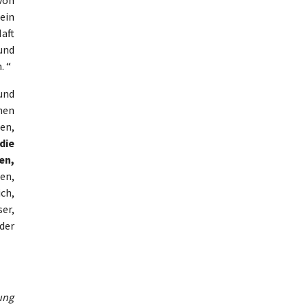
ein
Haft
und
. “
und
hen
en,
die
en,
en,
ich,
er,
der
rung