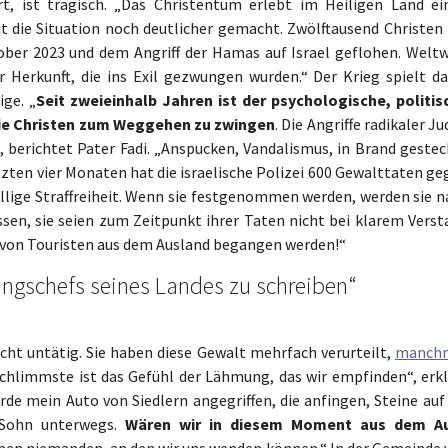
ert, ist tragisch. „Das Christentum erlebt im Heiligen Land ei
 die Situation noch deutlicher gemacht. Zwölftausend Christen (
ober 2023 und dem Angriff der Hamas auf Israel geflohen. Weltw
er Herkunft, die ins Exil gezwungen wurden.“ Der Krieg spielt da
ige. „
Seit zweieinhalb Jahren ist der psychologische, politis
die Christen zum Weggehen zu zwingen
. Die Angriffe radikaler J
, berichtet Pater Fadi. „Anspucken, Vandalismus, in Brand gestec
zten vier Monaten hat die israelische Polizei 600 Gewalttaten ge
öllige Straffreiheit. Wenn sie festgenommen werden, werden sie n
en, sie seien zum Zeitpunkt ihrer Taten nicht bei klarem Verst
 von Touristen aus dem Ausland begangen werden!“
rungschefs seines Landes zu schreiben“
icht untätig. Sie haben diese Gewalt mehrfach verurteilt,
manch
Schlimmste ist das Gefühl der Lähmung, das wir empfinden“, erkl
de mein Auto von Siedlern angegriffen, die anfingen, Steine auf 
 Sohn unterwegs.
Wären wir in diesem Moment aus dem A
aben niemanden, an den wir uns wenden können.“ In der Gemeinde 