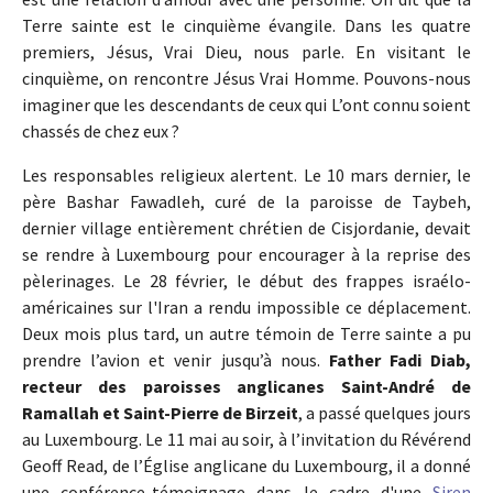
Terre sainte est le cinquième évangile. Dans les quatre
premiers, Jésus, Vrai Dieu, nous parle. En visitant le
cinquième, on rencontre Jésus Vrai Homme. Pouvons-nous
imaginer que les descendants de ceux qui L’ont connu soient
chassés de chez eux ?
Les responsables religieux alertent. Le 10 mars dernier, le
père Bashar Fawadleh, curé de la paroisse de Taybeh,
dernier village entièrement chrétien de Cisjordanie, devait
se rendre à Luxembourg pour encourager à la reprise des
pèlerinages. Le 28 février, le début des frappes israélo-
américaines sur l'Iran a rendu impossible ce déplacement.
Deux mois plus tard, un autre témoin de Terre sainte a pu
prendre l’avion et venir jusqu’à nous.
Father Fadi Diab,
recteur des paroisses anglicanes Saint-André de
Ramallah et Saint-Pierre de Birzeit
, a passé quelques jours
au Luxembourg. Le 11 mai au soir, à l’invitation du Révérend
Geoff Read, de l’Église anglicane du Luxembourg, il a donné
une conférence-témoignage dans le cadre d'une
Siren