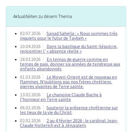
Aktualitéiten zu dësem Thema
02.07.2026
Sanad Sahelia : « Nous sommes très
inquiets pour le futur de Taybeh »
10.04.2026
Dans la basilique du Saint-Sépulcre,
rencontrer l’ « absence réelle »
18.03.2026
En temps de guerre comme en
temps de paix, donner six années de tendresse aux
enfants abandonnés
01.03.2026
Le Moyen-Orient est de nouveau en
flammes. N’oublions pas nos frères chrétiens,
pierres vivantes de Terre sainte.
13.02.2026
Le chanoine Claude Bache à
l’honneur en Terre sainte
06.02.2026
Soutenir la présence chrétienne sur
les lieux de la vie du Christ
02.02.2026
2 au 4 février 2026 : le cardinal Jean-
Claude Hollerich est à Jérusalem