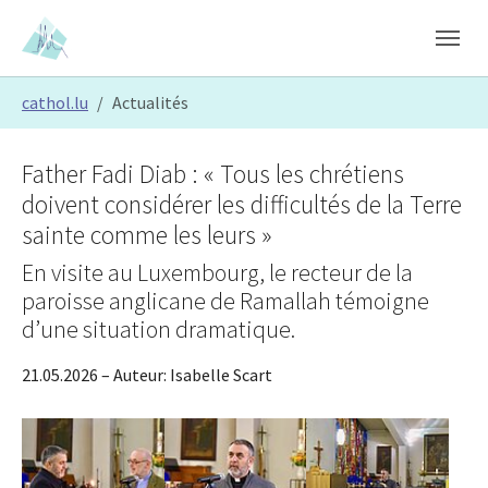
Skip to main content
Skip to page footer
You are here:
cathol.lu
Actualités
Father Fadi Diab : « Tous les chrétiens
doivent considérer les difficultés de la Terre
sainte comme les leurs »
En visite au Luxembourg, le recteur de la
paroisse anglicane de Ramallah témoigne
d’une situation dramatique.
21.05.2026
– Auteur:
Isabelle Scart
Show larger version
Show larger version
Show larger version