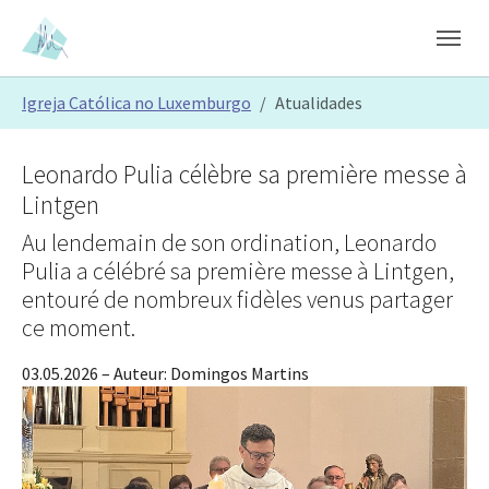
Skip to main content
Skip to page footer
You are here:
Igreja Católica no Luxemburgo
Atualidades
Leonardo Pulia célèbre sa première messe à
Lintgen
Au lendemain de son ordination, Leonardo
Pulia a célébré sa première messe à Lintgen,
entouré de nombreux fidèles venus partager
ce moment.
03.05.2026
– Auteur:
Domingos Martins