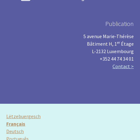
Publication
5 avenue Marie-Thérèse
er
Bâtiment H, 1
Étage
L-2132 Luxembourg
+352 44 74 34 01
Contact >
Lëtzebuergesch
Français
Deutsch
Português