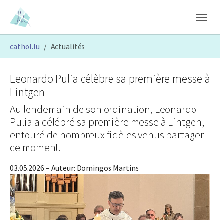
Skip to main content
Skip to page footer
You are here:
cathol.lu
Actualités
Leonardo Pulia célèbre sa première messe à
Lintgen
Au lendemain de son ordination, Leonardo
Pulia a célébré sa première messe à Lintgen,
entouré de nombreux fidèles venus partager
ce moment.
03.05.2026
– Auteur:
Domingos Martins