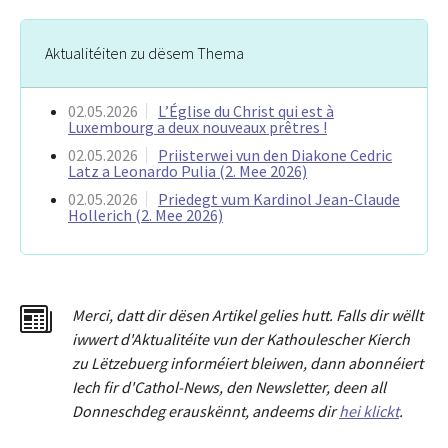
Aktualitéiten zu dësem Thema
02.05.2026
L’Église du Christ qui est à
Luxembourg a deux nouveaux prêtres !
02.05.2026
Priisterwei vun den Diakone Cedric
Latz a Leonardo Pulia (2. Mee 2026)
02.05.2026
Priedegt vum Kardinol Jean-Claude
Hollerich (2. Mee 2026)
Merci
,
dat
t
dir dësen Artikel gelies hu
tt
. Falls dir wëllt
iwwert d'Aktualitéit
e
vun der Kathoulescher Kierch
zu Lëtzebuerg informéiert bleiwen, dann abonnéiert
Iech fir d'Cathol-News, den Newsletter
,
deen all
Donneschdeg erauskënnt, andeems dir
hei klickt
.