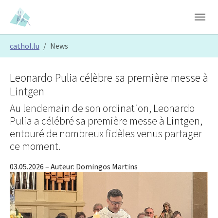
Skip to main content
Skip to page footer
You are here:
cathol.lu
News
Leonardo Pulia célèbre sa première messe à
Lintgen
Au lendemain de son ordination, Leonardo
Pulia a célébré sa première messe à Lintgen,
entouré de nombreux fidèles venus partager
ce moment.
03.05.2026
– Auteur:
Domingos Martins