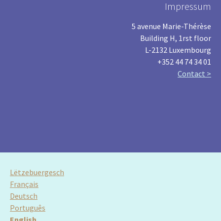
Impressum
5 avenue Marie-Thérèse
Building H, 1rst floor
L-2132 Luxembourg
+352 44 74 34 01
Contact >
Lëtzebuergesch
Français
Deutsch
Português
English