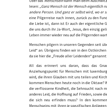
Über das
Menschsein
kann man beim Auschwitz-
lesen:
„Ganz Mensch ist der Mensch eigentlich nu
andere Person. Und ganz er selbst wird, wo er si
eine Pilgerreise nach innen, zurück zu den Fu
die Liebe ist, dann ist Er auch der eigentliche
die uns durch ihr Ja-Wort, Jesus, den einzig ge
Leben immer wieder neu auf die Pilgernden wart
Menschen pilgern in unseren Gegenden seit übe
Leid“ an. Übrigens finden wir in den Ostkirchen
da sie hier die „Freude aller Leidenden“ genannt 
All das erinnert uns daran, dass das Gna
Anziehungspunkt für Menschen mit luxemburgi
wird, die ihren Glauben mit uns teilen und Kir
kommen Menschen heute noch in die Oktave? Was
die verflossene Kindheit, die Sehnsucht nach 
anderes Leid, die Hoffnung auf Frieden, sowie d
die sich neu erfinden muss? In den kommend
Menschseins mit ihren je spezifischen Anliegen 