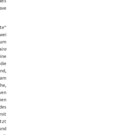
ell
ave
te“
wei
zum
aire
ine
die
nd,
t am
che,
ven
hen
des
mit
etzt
und