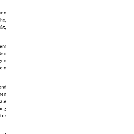
kon
he,
ßt,
dem
den
gen
ein
end
nen
ale
ang
atur