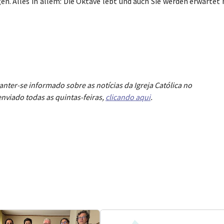
n. Alles in allem: Die Oktave lebt und auch Sie werden erwartet 
anter-se informado sobre as notícias da Igreja Católica no
nviado todas as quintas-feiras,
clicando aqui
.