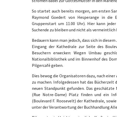
strömen dabei zur Gottesmutter in den Marien
So startet auch bereits morgen, am ersten Sa
Raymond Goedert von Hesperange in die E
Gruppenstart um 11.00 Uhr). Hier kann jeder 
Suchende zu bleiben und nicht als vermeintlich 
Bedauern kann man jedoch, dass sich in diesem
Eingang der Kathedrale zur Seite des Boulev
Besuchern erwecken: Wegen Umbau geschlos
Nationalbibliothek und im Binnenhof des Dom
Pilgercafé geben.
Dies bewog die Organisatoren dazu, nach einer
zu machen. Infolgedessen hat das Bücherzelt 
neuen Standpunkt gefunden. Das geschätzte M
(Rue Notre-Dame) Platz finden und ein Info
(Boulevard F. Roosevelt) der Kathedrale, sowie
unter der Verantwortung der Buchhandlung Alle