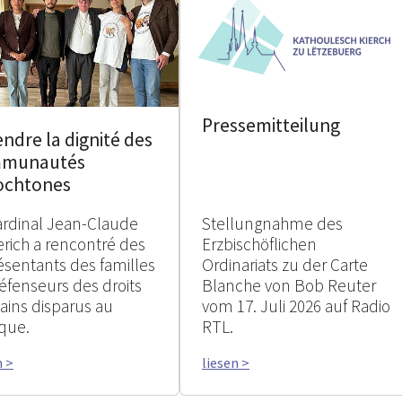
Pressemitteilung
ndre la dignité des
munautés
ochtones
ardinal Jean-Claude
Stellungnahme des
erich a rencontré des
Erzbischöflichen
ésentants des familles
Ordinariats zu der Carte
éfenseurs des droits
Blanche von Bob Reuter
ins disparus au
vom 17. Juli 2026 auf Radio
que.
RTL.
n >
liesen >