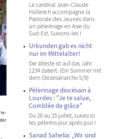
Le cardinal Jean-Claude
Hollerich accompagne la
Pastorale des Jeunes dans
un pèlerinage en Asie du
Sud-Est. Suivons-les !
Urkunden gab es nicht
nur im Mittelalter!
Die älteste ist auf das Jahr
1234 datiert. (Ein Sommer mit
dem Diözesanarchiv 5/9)
Pèlerinage diocésain à
Lourdes : "Je te salue,
Comblée de grâce"
ie-
Du 20 au 25 juillet, suivez ici
 der
les pèlerins jour après jour !
Sanad Sahelia: „Wir sind