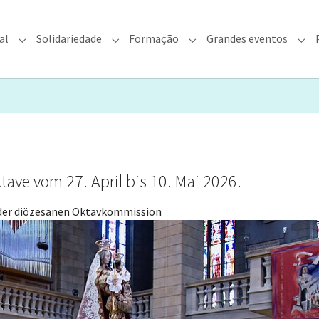
al
Solidariedade
Formação
Grandes eventos
rquidiocese"
Submenu for "Fé & Pastoral"
Submenu for "Solidariedade"
Submenu for "Formação"
Sub
tave vom 27. April bis 10. Mai 2026.
 der diözesanen Oktavkommission