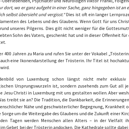
Überlebenden, Psychiater und Neurologen Viktor Frankl, Folgen
r dort, wo er ganz aufgeht in einer Sache, ganz hingegeben ist an 
ch selbst übersieht und vergisst.“
Dies ist oft ein langer Lernproz
ndamenten des Lebens und des Glaubens. Wenn Gott für uns Chris
 Grund unseres Pilgerns. Dies gilt nicht weniger für die Gottesmut
liebten Sohn des Vaters, geschenkt hat und in dieser Offenheit für
et.
r 400 Jahren zu Maria und rufen Sie unter der Vokabel „Trösterin
 auch eine Ikonendarstellung der Trösterin. Ihr Titel ist hochaktu
wird.
denbild von Luxemburg schon längst nicht mehr exklusiv 
schen Ursprungswurzeln ist, sondern zusehends zum Gut all je
che Jesu Christi in Luxemburg mit uns gestalten wollen. Aber wes
 treibt sie an? Die Tradition, die Dankbarkeit, die Erinnerungen
menschlicher Nähe und geschwisterlicher Begegnung, Krankheit o
ie Sorge um die Weitergabe des Glaubens und die Zukunft einer Kir
en Tagen werden Menschen allen Alters – in der Vielfalt ih
im Gebet bei der Trösterin andocken. Die Kathedrale sollte dabei