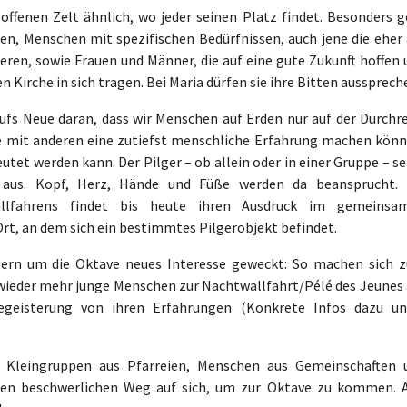
ffenen Zelt ähnlich, wo jeder seinen Platz findet. Besonders g
en, Menschen mit spezifischen Bedürfnissen, auch jene die eher
ren, sowie Frauen und Männer, die auf eine gute Zukunft hoffen 
 Kirche in sich tragen. Bei Maria dürfen sie ihre Bitten aussprech
aufs Neue daran, dass wir Menschen auf Erden nur auf der Durchre
die mit anderen eine zutiefst menschliche Erfahrung machen könn
eutet werden kann. Der Pilger – ob allein oder in einer Gruppe – s
 aus. Kopf, Herz, Hände und Füße werden da beansprucht. 
Wallfahrens findet bis heute ihren Ausdruck im gemeinsa
rt, an dem sich ein bestimmtes Pilgerobjekt befindet.
gern um die Oktave neues Interesse geweckt: So machen sich 
wieder mehr junge Menschen zur Nachtwallfahrt/Pélé des Jeunes 
geisterung von ihren Erfahrungen (Konkrete Infos dazu un
: Kleingruppen aus Pfarreien, Menschen aus Gemeinschaften 
en beschwerlichen Weg auf sich, um zur Oktave zu kommen. A