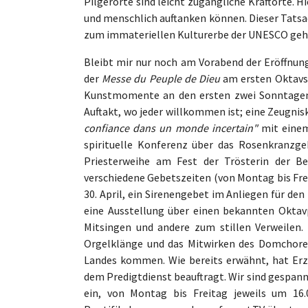
Pilgerorte sind leicht zugängliche Kraftorte. 
und menschlich auftanken können. Dieser Tatsa
zum immateriellen Kulturerbe der UNESCO geh
Bleibt mir nur noch am Vorabend der Eröffnun
der
Messe du Peuple de Dieu
am ersten Oktavso
Kunstmomente an den ersten zwei Sonntagen
Auftakt, wo jeder willkommen ist; eine Zeugn
confiance dans un monde incertain"
mit einem
spirituelle Konferenz über das Rosenkranzge
Priesterweihe am Fest der Trösterin der B
verschiedene Gebetszeiten (von Montag bis Freit
30. April, ein Sirenengebet im Anliegen für den
eine Ausstellung über einen bekannten Okta
Mitsingen und andere zum stillen Verweilen.
Orgelklänge und das Mitwirken des Domchores
Landes kommen. Wie bereits erwähnt, hat Erzb
dem Predigtdienst beauftragt. Wir sind gespann
ein, von Montag bis Freitag jeweils um 16.