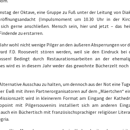
dom.
mstag der Oktave, eine Gruppe zu Fuß unter der Leitung von Dia
röffnungsandacht (Impulsmoment um 10.30 Uhr in der Kirc
sich gerne anschließen. Mensch sein, hier und jetzt – das hei
Findende zu erstarren.
 Jahr wohl nicht wenige Pilger an den äußeren Absperrungen vor 
ard F.D. Roosevelt stören werden, weil sie den Eindruck bei 
sen! Bedingt durch Restaurationsarbeiten an der ehemali
es wird es in diesem Jahr weder das gewohnte Bücherzelt noch 
 Alternative Ausschau zu halten, um dennoch aus der Not eine Tug
der EwB mit ihren Partnerorganisatoren auf dem „Mäertchen“ ei
issionszelt wird in kleinerem Format am Eingang der Kathedr
point mit Pilgersouvenirs installiert sich am anderen Eing
 auch ein Büchertisch mit französischsprachiger religiöser Liter
gria.