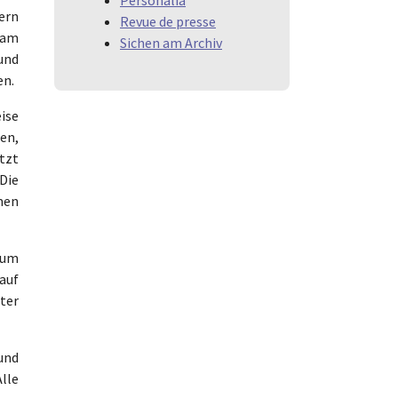
ern
Revue de presse
 am
Sichen am Archiv
und
en.
ise
en,
etzt
Die
men
zum
auf
ter
und
lle