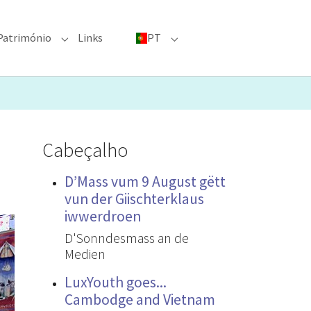
Património
Links
PT
menu for "Grandes eventos"
Submenu for "Património"
Submenu for "PT"
Cabeçalho
D’Mass vum 9 August gëtt
vun der Giischterklaus
iwwerdroen
D'Sonndesmass an de
Medien
LuxYouth goes...
Cambodge and Vietnam