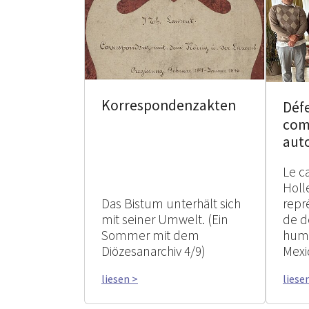
Korrespondenzakten
Défe
com
aut
Le c
Holl
Das Bistum unterhält sich
repr
mit seiner Umwelt. (Ein
de d
Sommer mit dem
huma
Diözesanarchiv 4/9)
Mexi
liesen >
liese