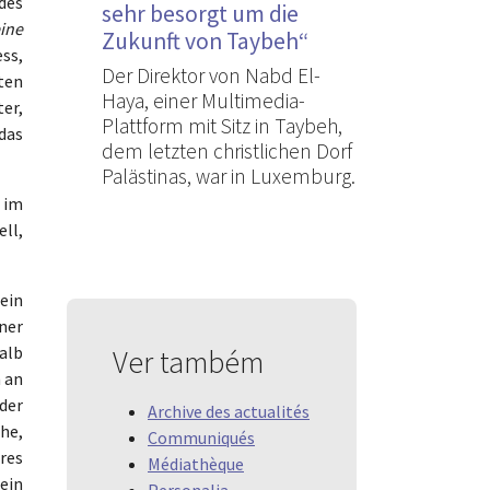
des
sehr besorgt um die
eine
Zukunft von Taybeh“
ess,
Der Direktor von Nabd El-
ten
Haya, einer Multimedia-
ter,
Plattform mit Sitz in Taybeh,
 das
dem letzten christlichen Dorf
Palästinas, war in Luxemburg.
 im
ell,
ein
ner
halb
Ver também
 an
der
Archive des actualités
che,
Communiqués
res
Médiathèque
 ein
Personalia