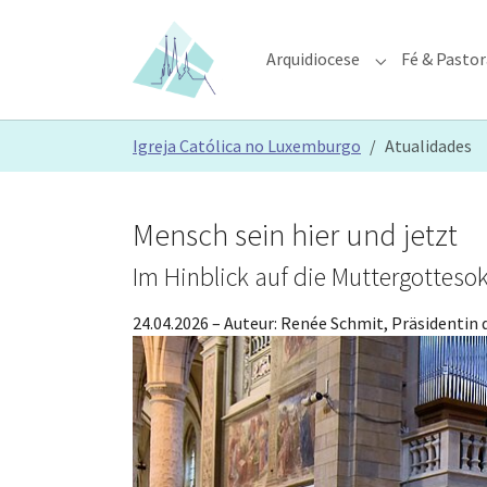
Skip to main content
Skip to page footer
Arquidiocese
Fé & Pastor
Submenu for "A
You are here:
Igreja Católica no Luxemburgo
Atualidades
Mensch sein hier und jetzt
Im Hinblick auf die Muttergottesok
24.04.2026
– Auteur:
Renée Schmit, Präsidentin