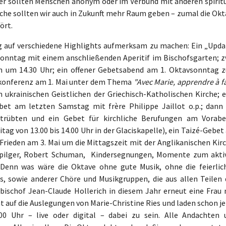
Hier sollten Menschen anonym oder im Verbund mit anderen spiritu
che sollten wir auch in Zukunft mehr Raum geben – zumal die Okt
ört.
g auf verschiedene Highlights aufmerksam zu machen: Ein „Upda
nntag mit einem anschließenden Aperitif im Bischofsgarten; z
 um 14.30 Uhr; ein offener Gebetsabend am 1. Oktavsonntag 
iskonferenz am 1. Mai unter dem Thema
"Avec Marie, apprendre à f
 ukrainischen Geistlichen der Griechisch-Katholischen Kirche; e
bet am letzten Samstag mit frère Philippe Jaillot o.p.; dann 
etrübten und ein Gebet für kirchliche Berufungen am Vorabe
ag von 13.00 bis 14.00 Uhr in der Glaciskapelle), ein Taizé-Gebe
 Frieden am 3. Mai um die Mittagszeit mit der Anglikanischen Kir
vpilger, Robert Schuman, Kindersegnungen, Momente zum akti
 Denn was wäre die Oktave ohne gute Musik, ohne die feierlic
, sowie anderer Chöre und Musikgruppen, die aus allen Teilen 
ischof Jean-Claude Hollerich in diesem Jahr erneut eine Frau 
t auf die Auslegungen von Marie-Christine Ries und laden schon j
00 Uhr – live oder digital – dabei zu sein. Alle Andachten 