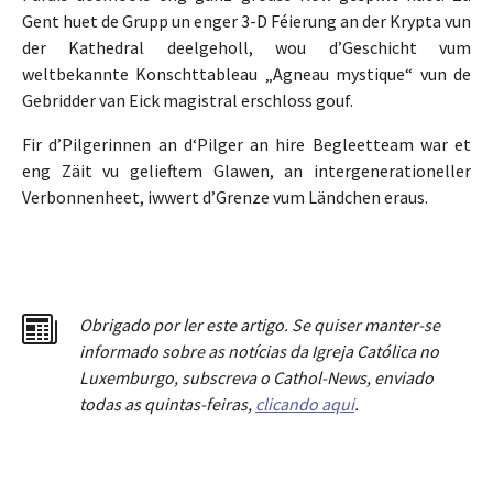
Gent huet de Grupp un enger 3-D Féierung an der Krypta vun
der Kathedral deelgeholl, wou d’Geschicht vum
weltbekannte Konschttableau „Agneau mystique“ vun de
Gebridder van Eick magistral erschloss gouf.
Fir d’Pilgerinnen an d‘Pilger an hire Begleetteam war et
eng Zäit vu gelieftem Glawen, an intergenerationeller
Verbonnenheet, iwwert d’Grenze vum Ländchen eraus.
Obrigado por ler este artigo. Se quiser manter-se
informado sobre as notícias da Igreja Católica no
Luxemburgo, subscreva o Cathol-News, enviado
todas as quintas-feiras,
clicando aqui
.