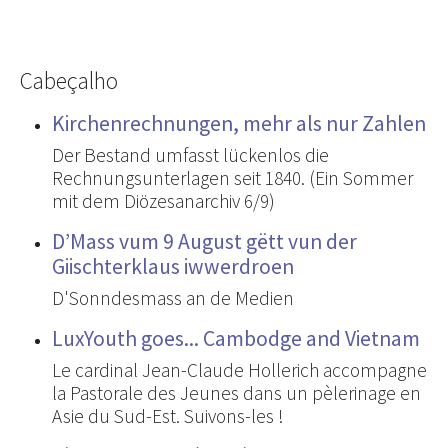
Cabeçalho
Kirchenrechnungen, mehr als nur Zahlen
Der Bestand umfasst lückenlos die
Rechnungsunterlagen seit 1840. (Ein Sommer
mit dem Diözesanarchiv 6/9)
D’Mass vum 9 August gëtt vun der
Giischterklaus iwwerdroen
D'Sonndesmass an de Medien
LuxYouth goes... Cambodge and Vietnam
Le cardinal Jean-Claude Hollerich accompagne
la Pastorale des Jeunes dans un pèlerinage en
Asie du Sud-Est. Suivons-les !