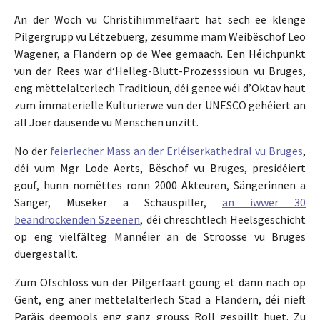
An der Woch vu Christihimmelfaart hat sech ee klenge
Pilgergrupp vu Lëtzebuerg, zesumme mam Weibëschof Leo
Wagener, a Flandern op de Wee gemaach. Een Héichpunkt
vun der Rees war d‘Helleg-Blutt-Prozesssioun vu Bruges,
eng mëttelalterlech Traditioun, déi genee wéi d’Oktav haut
zum immaterielle Kulturierwe vun der UNESCO gehéiert an
all Joer dausende vu Mënschen unzitt.
No der
feierlecher Mass an der Erléiserkathedral vu Bruges
,
déi vum Mgr Lode Aerts, Bëschof vu Bruges, presidéiert
gouf, hunn nomëttes ronn 2000 Akteuren, Sängerinnen a
Sänger, Museker a Schauspiller,
an iwwer 30
beandrockenden Szeenen
, déi chrëschtlech Heelsgeschicht
op eng vielfälteg Mannéier an de Stroosse vu Bruges
duergestallt.
Zum Ofschloss vun der Pilgerfaart goung et dann nach op
Gent, eng aner mëttelalterlech Stad a Flandern, déi nieft
Paräis deemools eng ganz grouss Roll gespillt huet. Zu