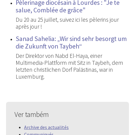
Pèlerinage diocésain à Lourdes : "Je te
salue, Comblée de grâce"
Du 20 au 25 juillet, suivez ici les pèlerins jour
après jour !
Sanad Sahelia: „Wir sind sehr besorgt um
die Zukunft von Taybeh“
Der Direktor von Nabd El-Haya, einer
Multimedia-Plattform mit Sitz in Taybeh, dem
letzten christlichen Dorf Palästinas, war in
Luxemburg.
Ver também
Archive des actualités
Communiqués