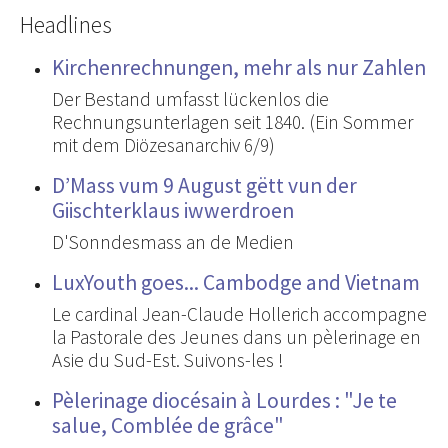
Headlines
Kirchenrechnungen, mehr als nur Zahlen
Der Bestand umfasst lückenlos die
Rechnungsunterlagen seit 1840. (Ein Sommer
mit dem Diözesanarchiv 6/9)
D’Mass vum 9 August gëtt vun der
Giischterklaus iwwerdroen
D'Sonndesmass an de Medien
LuxYouth goes... Cambodge and Vietnam
Le cardinal Jean-Claude Hollerich accompagne
la Pastorale des Jeunes dans un pèlerinage en
Asie du Sud-Est. Suivons-les !
Pèlerinage diocésain à Lourdes : "Je te
salue, Comblée de grâce"