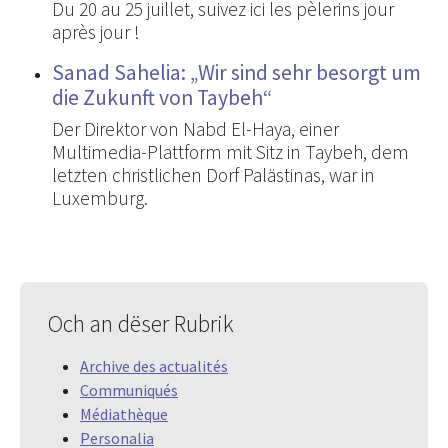
Du 20 au 25 juillet, suivez ici les pèlerins jour
après jour !
Sanad Sahelia: „Wir sind sehr besorgt um
die Zukunft von Taybeh“
Der Direktor von Nabd El-Haya, einer
Multimedia-Plattform mit Sitz in Taybeh, dem
letzten christlichen Dorf Palästinas, war in
Luxemburg.
Och an dëser Rubrik
Archive des actualités
Communiqués
Médiathèque
Personalia