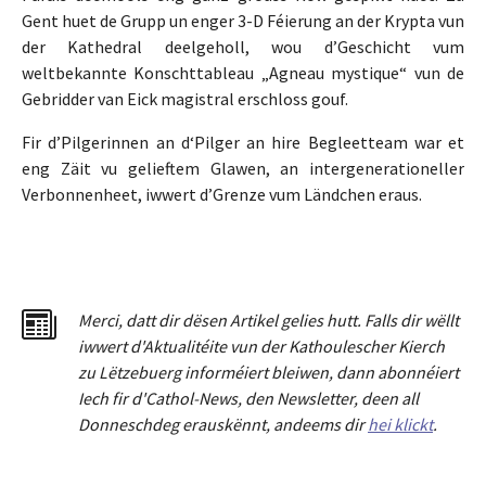
Gent huet de Grupp un enger 3-D Féierung an der Krypta vun
der Kathedral deelgeholl, wou d’Geschicht vum
weltbekannte Konschttableau „Agneau mystique“ vun de
Gebridder van Eick magistral erschloss gouf.
Fir d’Pilgerinnen an d‘Pilger an hire Begleetteam war et
eng Zäit vu gelieftem Glawen, an intergenerationeller
Verbonnenheet, iwwert d’Grenze vum Ländchen eraus.
Merci
,
dat
t
dir dësen Artikel gelies hu
tt
. Falls dir wëllt
iwwert d'Aktualitéit
e
vun der Kathoulescher Kierch
zu Lëtzebuerg informéiert bleiwen, dann abonnéiert
Iech fir d'Cathol-News, den Newsletter
,
deen all
Donneschdeg erauskënnt, andeems dir
hei klickt
.