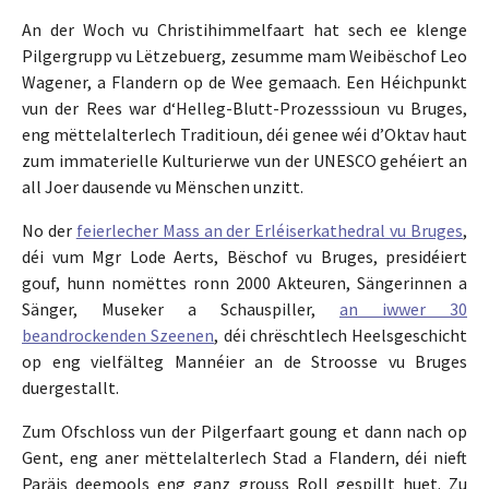
An der Woch vu Christihimmelfaart hat sech ee klenge
Pilgergrupp vu Lëtzebuerg, zesumme mam Weibëschof Leo
Wagener, a Flandern op de Wee gemaach. Een Héichpunkt
vun der Rees war d‘Helleg-Blutt-Prozesssioun vu Bruges,
eng mëttelalterlech Traditioun, déi genee wéi d’Oktav haut
zum immaterielle Kulturierwe vun der UNESCO gehéiert an
all Joer dausende vu Mënschen unzitt.
No der
feierlecher Mass an der Erléiserkathedral vu Bruges
,
déi vum Mgr Lode Aerts, Bëschof vu Bruges, presidéiert
gouf, hunn nomëttes ronn 2000 Akteuren, Sängerinnen a
Sänger, Museker a Schauspiller,
an iwwer 30
beandrockenden Szeenen
, déi chrëschtlech Heelsgeschicht
op eng vielfälteg Mannéier an de Stroosse vu Bruges
duergestallt.
Zum Ofschloss vun der Pilgerfaart goung et dann nach op
Gent, eng aner mëttelalterlech Stad a Flandern, déi nieft
Paräis deemools eng ganz grouss Roll gespillt huet. Zu