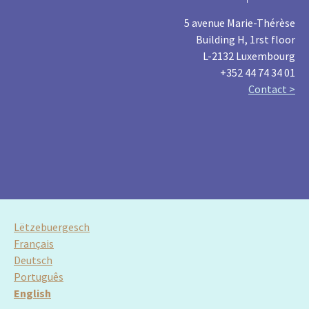
5 avenue Marie-Thérèse
Building H, 1rst floor
L-2132 Luxembourg
+352 44 74 34 01
Contact >
Lëtzebuergesch
Français
Deutsch
Português
English