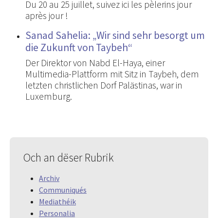
Du 20 au 25 juillet, suivez ici les pèlerins jour
après jour !
Sanad Sahelia: „Wir sind sehr besorgt um
die Zukunft von Taybeh“
Der Direktor von Nabd El-Haya, einer
Multimedia-Plattform mit Sitz in Taybeh, dem
letzten christlichen Dorf Palästinas, war in
Luxemburg.
Och an dëser Rubrik
Archiv
Communiqués
Mediathéik
Personalia