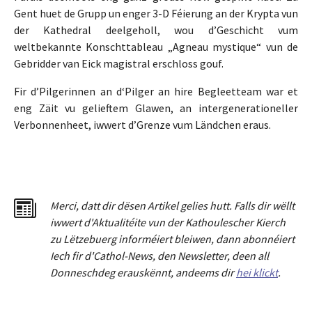
Gent huet de Grupp un enger 3-D Féierung an der Krypta vun
der Kathedral deelgeholl, wou d’Geschicht vum
weltbekannte Konschttableau „Agneau mystique“ vun de
Gebridder van Eick magistral erschloss gouf.
Fir d’Pilgerinnen an d‘Pilger an hire Begleetteam war et
eng Zäit vu gelieftem Glawen, an intergenerationeller
Verbonnenheet, iwwert d’Grenze vum Ländchen eraus.
Merci
,
dat
t
dir dësen Artikel gelies hu
tt
. Falls dir wëllt
iwwert d'Aktualitéit
e
vun der Kathoulescher Kierch
zu Lëtzebuerg informéiert bleiwen, dann abonnéiert
Iech fir d'Cathol-News, den Newsletter
,
deen all
Donneschdeg erauskënnt, andeems dir
hei klickt
.