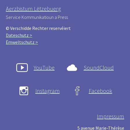
Äerzbistum Lëtzebuerg
Service Kommunikatioun a Press
© Verschidde Rechter reservéiert
Dateschutz >
Ëmweltschutz >
YouTube
SoundCloud
Instagram
Facebook
Impressum
5 avenue Marie-Thérèse