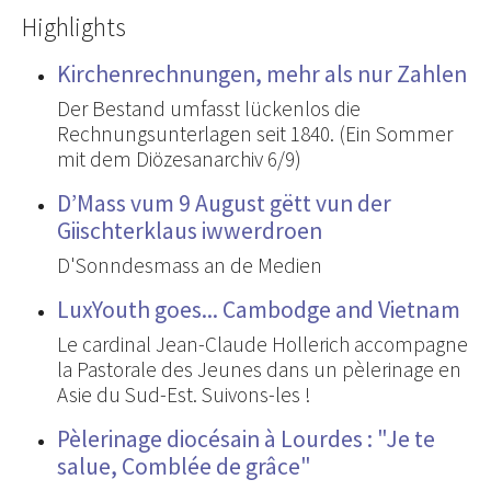
Highlights
Kirchenrechnungen, mehr als nur Zahlen
Der Bestand umfasst lückenlos die
Rechnungsunterlagen seit 1840. (Ein Sommer
mit dem Diözesanarchiv 6/9)
D’Mass vum 9 August gëtt vun der
Giischterklaus iwwerdroen
D'Sonndesmass an de Medien
LuxYouth goes... Cambodge and Vietnam
Le cardinal Jean-Claude Hollerich accompagne
la Pastorale des Jeunes dans un pèlerinage en
Asie du Sud-Est. Suivons-les !
Pèlerinage diocésain à Lourdes : "Je te
salue, Comblée de grâce"