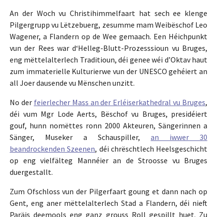
An der Woch vu Christihimmelfaart hat sech ee klenge
Pilgergrupp vu Lëtzebuerg, zesumme mam Weibëschof Leo
Wagener, a Flandern op de Wee gemaach. Een Héichpunkt
vun der Rees war d‘Helleg-Blutt-Prozesssioun vu Bruges,
eng mëttelalterlech Traditioun, déi genee wéi d’Oktav haut
zum immaterielle Kulturierwe vun der UNESCO gehéiert an
all Joer dausende vu Mënschen unzitt.
No der
feierlecher Mass an der Erléiserkathedral vu Bruges
,
déi vum Mgr Lode Aerts, Bëschof vu Bruges, presidéiert
gouf, hunn nomëttes ronn 2000 Akteuren, Sängerinnen a
Sänger, Museker a Schauspiller,
an iwwer 30
beandrockenden Szeenen
, déi chrëschtlech Heelsgeschicht
op eng vielfälteg Mannéier an de Stroosse vu Bruges
duergestallt.
Zum Ofschloss vun der Pilgerfaart goung et dann nach op
Gent, eng aner mëttelalterlech Stad a Flandern, déi nieft
Paräis deemools eng ganz grouss Roll gespillt huet. Zu