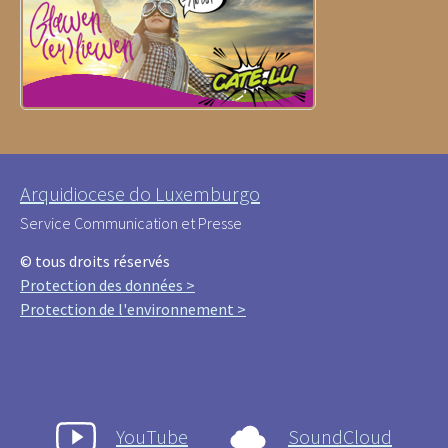
Arquidiocese do Luxemburgo
Service Communication et Presse
© tous droits réservés
Protection des données >
Protection de l'environnement >
YouTube
SoundCloud