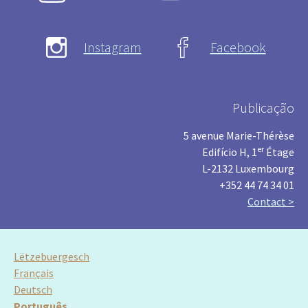
Instagram
Facebook
Publicação
5 avenue Marie-Thérèse
er
Edifício H, 1
Étage
L-2132 Luxembourg
+352 44 74 34 01
Contact >
Lëtzebuergesch
Français
Deutsch
Português