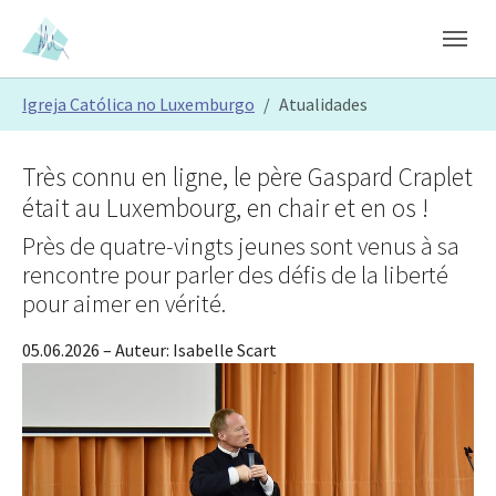
Skip to main content
Skip to page footer
You are here:
Igreja Católica no Luxemburgo
Atualidades
Très connu en ligne, le père Gaspard Craplet
était au Luxembourg, en chair et en os !
Près de quatre-vingts jeunes sont venus à sa
rencontre pour parler des défis de la liberté
pour aimer en vérité.
05.06.2026
– Auteur:
Isabelle Scart