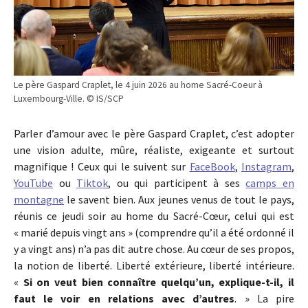
Le père Gaspard Craplet, le 4 juin 2026 au home Sacré-Coeur à
Luxembourg-Ville. © IS/SCP
Parler d’amour avec le père Gaspard Craplet, c’est adopter
une vision adulte, mûre, réaliste, exigeante et surtout
magnifique ! Ceux qui le suivent sur
FaceBook
,
Instagram
,
YouTube
ou
Tiktok
, ou qui participent à ses
camps en
montagne
le savent bien. Aux jeunes venus de tout le pays,
réunis ce jeudi soir au home du Sacré-Cœur, celui qui est
« marié depuis vingt ans » (comprendre qu’il a été ordonné il
y a vingt ans) n’a pas dit autre chose. Au cœur de ses propos,
la notion de liberté. Liberté extérieure, liberté intérieure.
«
Si on veut bien connaître quelqu’un, explique-t-il, il
faut le voir en relations avec d’autres
. » La pire