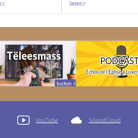
n >
liesen >
YouTube
SoundCloud