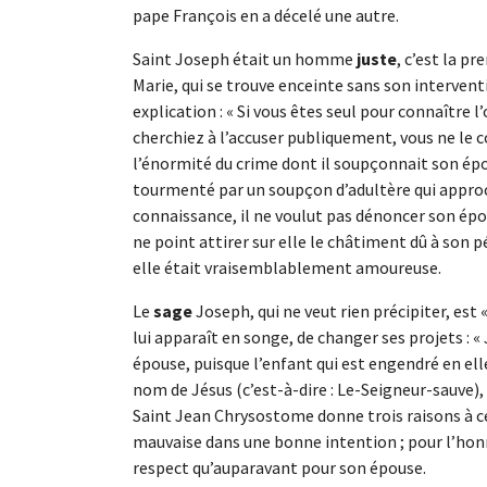
pape François en a décelé une autre.
Saint Joseph était un homme
juste
, c’est la p
Marie, qui se trouve enceinte sans son intervent
explication : « Si vous êtes seul pour connaître 
cherchiez à l’accuser publiquement, vous ne le co
l’énormité du crime dont il soupçonnait son épou
tourmenté par un soupçon d’adultère qui approch
connaissance, il ne voulut pas dénoncer son épouse
ne point attirer sur elle le châtiment dû à son
elle était vraisemblablement amoureuse.
Le
sage
Joseph, qui ne veut rien précipiter, est «
lui apparaît en songe, de changer ses projets : «
épouse, puisque l’enfant qui est engendré en elle 
nom de Jésus (c’est-à-dire : Le-Seigneur-sauve), c
Saint Jean Chrysostome donne trois raisons à c
mauvaise dans une bonne intention ; pour l’honn
respect qu’auparavant pour son épouse.