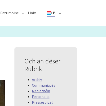
Patrimoine
Links
LB
ioun"
bmenu for "Evenementer"
Submenu for "Patrimoine"
Submenu for "LB"
Och an dëser
Rubrik
Archiv
Communiqués
Mediathéik
Personalia
Pressespigel