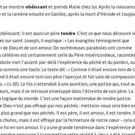
ph se montre
obéissant
et prends Marie chez lui. Après la naissanc
e et la ramène ensuite en Galilée, après la mort d’Hérode et toujo
béissant. Il est aussi un père
tendre
. C’est ce que nous découvre l
s sur saint Joseph, il explique : « Les évangiles témoignent que
rler de Dieu et de son amour. De nombreuses paraboles ont comme
us célèbres est certainement celle du Père miséricordieux, raconté
arabole met l'accent par-delà l'expérience du péché et du pardon, su
 commis une faute. Le texte dit : « Comme il était encore loin de l
nd il était encore loin son père l’aperçut et fut saisi de compassion
s. » (v. 20). Le fils s'attendait à une punition, une justice qui, tout a
teurs, mais il se retrouve enveloppé dans l'étreinte de son père. La
a logique du monde. C'est une façon inattendue de rendre justice.
e Dieu n'est pas effrayé par nos péchés : mettons-nous cela bien e
 plus grand que nos péchés. Il est père, il est amour, il est tendre. I
s chutes, mais il est effrayé par la fermeture de notre cœur – cela 
 de foi en son amour. Il y a une grande tendresse dans l'expérience d
 première personne à transmettre cette réalité à Jésus a été Josep