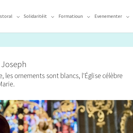
storal
Solidaritéit
Formatioun
Evenementer
erzdiözees"
Submenu for "Glawen & Pastoral"
Submenu for "Solidaritéit"
Submenu for "Format
Su
t Joseph
, les ornements sont blancs, l'Église célèbre
Marie.