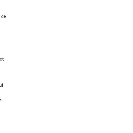
é de
 et
ui
e