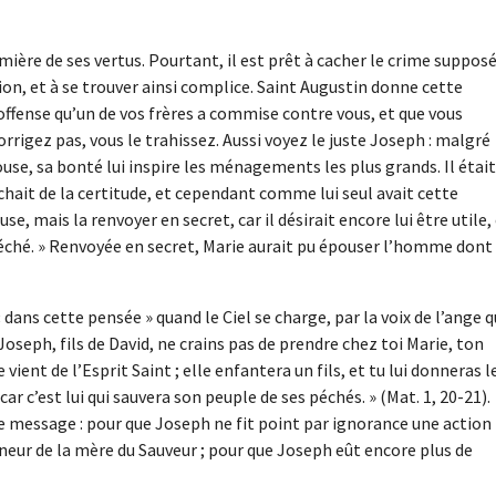
remière de ses vertus. Pourtant, il est prêt à cacher le crime suppos
ion, et à se trouver ainsi complice. Saint Augustin donne cette
l’offense qu’un de vos frères a commise contre vous, et que vous
rrigez pas, vous le trahissez. Aussi voyez le juste Joseph : malgré
se, sa bonté lui inspire les ménagements les plus grands. Il était
ait de la certitude, et cependant comme lui seul avait cette
, mais la renvoyer en secret, car il désirait encore lui être utile,
 péché. » Renvoyée en secret, Marie aurait pu épouser l’homme dont
 dans cette pensée » quand le Ciel se charge, par la voix de l’ange q
 Joseph, fils de David, ne crains pas de prendre chez toi Marie, ton
vient de l’Esprit Saint ; elle enfantera un fils, et tu lui donneras l
ar c’est lui qui sauvera son peuple de ses péchés. » (Mat. 1, 20-21).
e message : pour que Joseph ne fit point par ignorance une action
eur de la mère du Sauveur ; pour que Joseph eût encore plus de