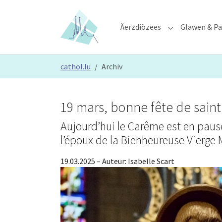
Skip to main content
Skip to page footer
Äerzdiözees
Glawen & Pa
Submenu for "Ä
You are here:
cathol.lu
Archiv
19 mars, bonne fête de sain
Aujourd’hui le Carême est en pause
l’époux de la Bienheureuse Vierge 
19.03.2025
– Auteur:
Isabelle Scart