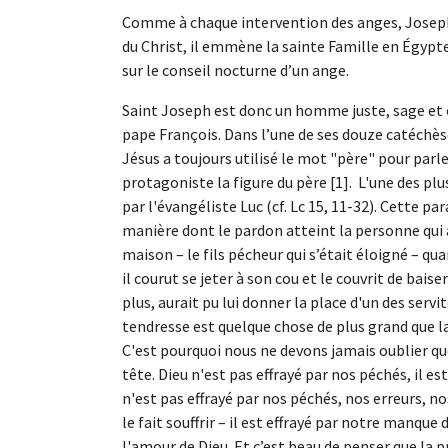
Comme à chaque intervention des anges, Jose
du Christ, il emmène la sainte Famille en Égypt
sur le conseil nocturne d’un ange.
Saint Joseph est donc un homme juste, sage et o
pape François. Dans l’une de ses douze catéchèse
Jésus a toujours utilisé le mot "père" pour pa
protagoniste la figure du père [1]. L'une des pl
par l'évangéliste Luc (cf. Lc 15, 11-32). Cette p
manière dont le pardon atteint la personne qui a
maison – le fils pécheur qui s’était éloigné – qua
il courut se jeter à son cou et le couvrit de baiser
plus, aurait pu lui donner la place d'un des servi
tendresse est quelque chose de plus grand que l
C'est pourquoi nous ne devons jamais oublier qu
tête. Dieu n'est pas effrayé par nos péchés, il est
n'est pas effrayé par nos péchés, nos erreurs, no
le fait souffrir – il est effrayé par notre manque
l'amour de Dieu. Et c’est beau de penser que la