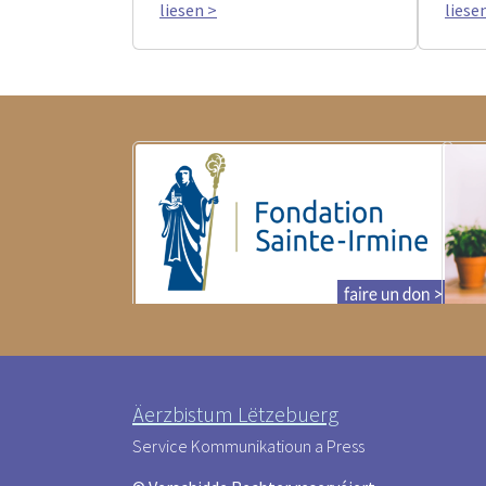
liesen >
liese
Äerzbistum Lëtzebuerg
Service Kommunikatioun a Press