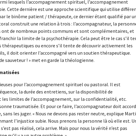
rmi lesquels l’accompagnement spirituel, l’accompagnement
. Cette dernière est une approche scientifique qui utilise différe
par le binôme patient / thérapeute, ce dernier étant qualifié par u
ral construit une relation à trois : l’accompagnateur, la personn
es ont de nombreux points communs et sont complémentaires, et
ranchir la limite de la psychothérapie. Cela peut être le cas s’il t
es thérapeutiques ou encore s’il tente de découvrir activement les
ls, il doit orienter l’accompagné vers un soutien thérapeutique.
e sauveteur ! » met en garde la théologienne.
umatisées
ieuses pour l’accompagnement spirituel ou pastoral. Il est
équence, la durée des entretiens, sur la disponibilité de
t les limites de l’accompagnement, sur la confidentialité, etc.
ersonne traumatisée. Et pour ce faire, l’accompagnateur doit accor
 sans les juger. « Nous ne devons pas rester neutre, explique Mart
ant l’injustice subie. Nous prenons la personne là où elle est. U
’est pas réalisé, cela arrive. Mais pour nous la vérité n’est pas
igne qu’il y a un autre problème. »