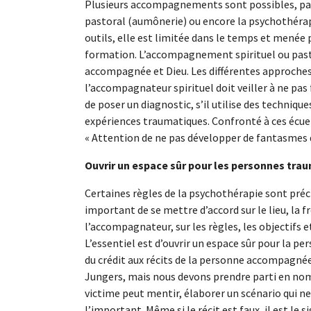
Plusieurs accompagnements sont possibles, pa
pastoral (aumônerie) ou encore la psychothérapie
outils, elle est limitée dans le temps et menée 
formation. L’accompagnement spirituel ou pasto
accompagnée et Dieu. Les différentes approch
l’accompagnateur spirituel doit veiller à ne pas f
de poser un diagnostic, s’il utilise des techniqu
expériences traumatiques. Confronté à ces écuei
« Attention de ne pas développer de fantasmes d
Ouvrir un espace sûr pour les personnes tra
Certaines règles de la psychothérapie sont préc
important de se mettre d’accord sur le lieu, la fr
l’accompagnateur, sur les règles, les objectifs e
L’essentiel est d’ouvrir un espace sûr pour la p
du crédit aux récits de la personne accompagnée,
Jungers, mais nous devons prendre parti en nomm
victime peut mentir, élaborer un scénario qui ne s
l’important. Même si le récit est faux, il est le s