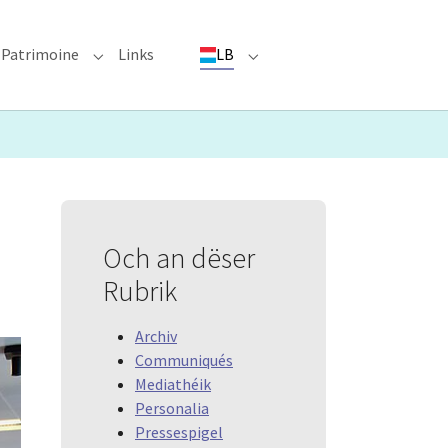
Patrimoine
Links
LB
ioun"
bmenu for "Evenementer"
Submenu for "Patrimoine"
Submenu for "LB"
Och an dëser
Rubrik
Archiv
Communiqués
Mediathéik
Personalia
Pressespigel