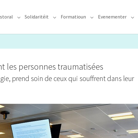
storal
Solidaritéit
Formatioun
Evenementer
erzdiözees"
Submenu for "Glawen & Pastoral"
Submenu for "Solidaritéit"
Submenu for "Format
Su
t les personnes traumatisées
gie, prend soin de ceux qui souffrent dans leur