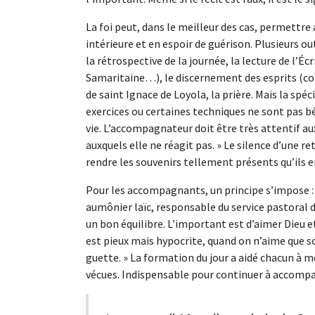
La foi peut, dans le meilleur des cas, permettre
intérieure et en espoir de guérison. Plusieurs ou
la rétrospective de la journée, la lecture de l’É
Samaritaine…), le discernement des esprits (con
de saint Ignace de Loyola, la prière. Mais la spé
exercices ou certaines techniques ne sont pas b
vie. L’accompagnateur doit être très attentif au
auxquels elle ne réagit pas. » Le silence d’une 
rendre les souvenirs tellement présents qu’ils 
Pour les accompagnants, un principe s’impose : il
aumônier laïc, responsable du service pastoral d
un bon équilibre. L’important est d’aimer Die
est pieux mais hypocrite, quand on n’aime que soi
guette. » La formation du jour a aidé chacun à me
vécues. Indispensable pour continuer à accompa