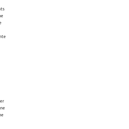
nts
ne
e
ente
der
ine
ne