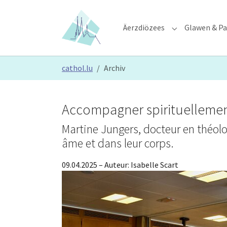
Skip to main content
Skip to page footer
Äerzdiözees
Glawen & Pa
Submenu for "Ä
You are here:
cathol.lu
Archiv
Accompagner spirituellemen
Martine Jungers, docteur en théolo
âme et dans leur corps.
09.04.2025
– Auteur:
Isabelle Scart