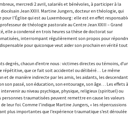
mbreux, mercredi 2 avril, salariés et bénévoles, à participer à la
iocésain Jean XXIII. Martine Jungers, docteur en théologie, qui
 pour l’Église qui est au Luxembourg : elle est en effet responsabl
t professeur de théologie pastorale au Centre Jean XXIII – Grand
, elle a condensé en trois heures sa thèse de doctorat sur
umatisées, interrompant régulièrement son propos pour répondr
spensable pour quiconque veut aider son prochain en vérité tout
ts degrés, chacun d’entre nous : victimes directes ou témoins, d’u
e répétitive, que ce fait soit accidentel ou délibéré… Le même
un et de manière indirecte par les amis, les aidants, les descendan
lon son passé, son éducation, son entourage, son âge… Les effets 
intervenir au niveau psychique, physique, religieux (spirituel) ou
es personnes traumatisées peuvent remettre en cause les valeurs
e de leur foi. Comme l’indique Martine Jungers, « les répercussions
utant plus importantes que l’expérience traumatique s’est déroulée