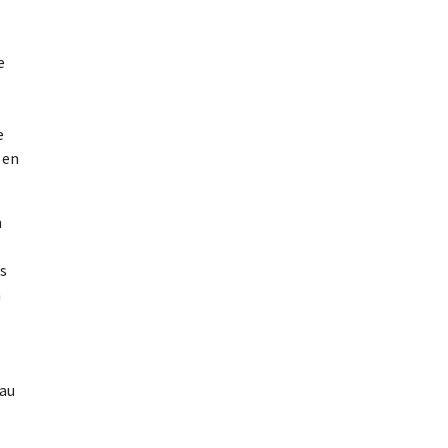
e
e
 en
n
ts
à
 au