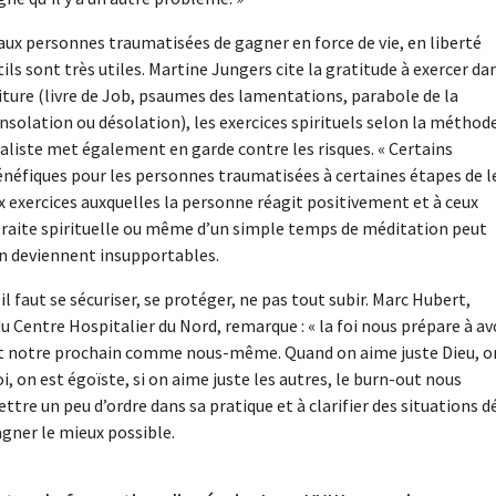
 aux personnes traumatisées de gagner en force de vie, en liberté
tils sont très utiles. Martine Jungers cite la gratitude à exercer da
criture (livre de Job, psaumes des lamentations, parabole de la
solation ou désolation), les exercices spirituels selon la méthod
cialiste met également en garde contre les risques. « Certains
énéfiques pour les personnes traumatisées à certaines étapes de l
x exercices auxquelles la personne réagit positivement et à ceux
retraite spirituelle ou même d’un simple temps de méditation peut
en deviennent insupportables.
 faut se sécuriser, se protéger, ne pas tout subir. Marc Hubert,
u Centre Hospitalier du Nord, remarque : « la foi nous prépare à av
u et notre prochain comme nous-même. Quand on aime juste Dieu, o
, on est égoïste, si on aime juste les autres, le burn-out nous
ttre un peu d’ordre dans sa pratique et à clarifier des situations d
gner le mieux possible.