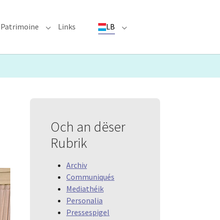
Patrimoine
Links
LB
ioun"
bmenu for "Evenementer"
Submenu for "Patrimoine"
Submenu for "LB"
Och an dëser
Rubrik
Archiv
Communiqués
Mediathéik
Personalia
Pressespigel