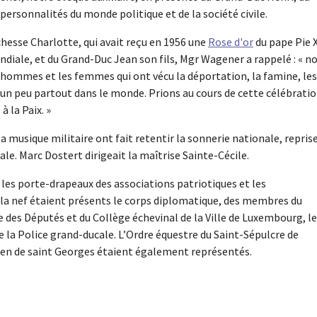
ersonnalités du monde politique et de la société civile.
hesse Charlotte, qui avait reçu en 1956 une
Rose d'or
du pape Pie X
iale, et du Grand-Duc Jean son fils, Mgr Wagener a rappelé : « n
 hommes et les femmes qui ont vécu la déportation, la famine, les
n peu partout dans le monde. Prions au cours de cette célébrati
 la Paix. »
a musique militaire ont fait retentir la sonnerie nationale, reprise
ale. Marc Dostert dirigeait la maîtrise Sainte-Cécile.
e les porte-drapeaux des associations patriotiques et les
 la nef étaient présents le corps diplomatique, des membres du
des Députés et du Collège échevinal de la Ville de Luxembourg, l
la Police grand-ducale. L’Ordre équestre du Saint-Sépulcre de
nien de saint Georges étaient également représentés.