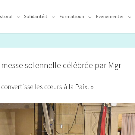
storal
Solidaritéit
Formatioun
Evenementer
erzdiözees"
Submenu for "Glawen & Pastoral"
Submenu for "Solidaritéit"
Submenu for "Format
Su
messe solennelle célébrée par Mgr
convertisse les cœurs à la Paix. »