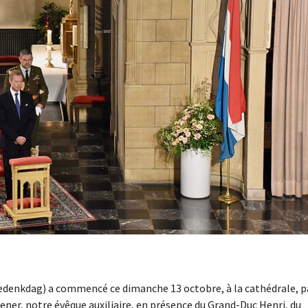
denkdag) a commencé ce dimanche 13 octobre, à la cathédrale, p
ner, notre évêque auxiliaire, en présence du Grand-Duc Henri, du