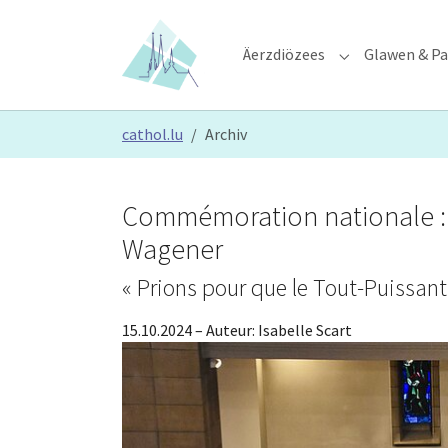
Skip to main content
Skip to page footer
Äerzdiözees
Glawen & Pa
Submenu for "Ä
You are here:
cathol.lu
Archiv
Commémoration nationale : 
Wagener
« Prions pour que le Tout-Puissant 
15.10.2024
– Auteur:
Isabelle Scart