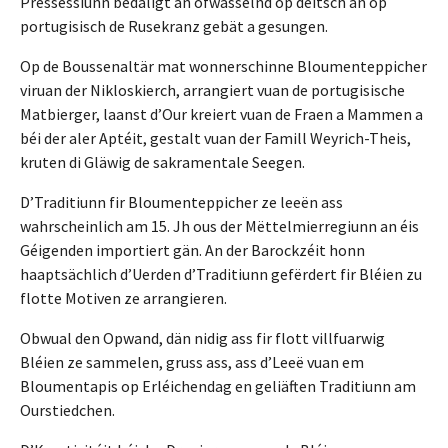
Prëssessiunn bedäligt an ofwässelnd op déitsch an op
portugisisch de Rusekranz gebät a gesungen.
Op de Boussenaltär mat wonnerschinne Bloumenteppicher
viruan der Nikloskierch, arrangiert vuan de portugisische
Matbierger, laanst d’Our kreiert vuan de Fraen a Mammen a
béi der aler Aptéit, gestalt vuan der Famill Weyrich-Theis,
kruten di Gläwig de sakramentale Seegen.
D’Traditiunn fir Bloumenteppicher ze leeën ass
wahrscheinlich am 15. Jh ous der Mëttelmierregiunn an éis
Géigenden importiert gän. An der Barockzéit honn
haaptsächlich d’Uerden d’Traditiunn gefërdert fir Bléien zu
flotte Motiven ze arrangieren.
Obwual den Opwand, dän nidig ass fir flott villfuarwig
Bléien ze sammelen, gruss ass, ass d’Leeë vuan em
Bloumentapis op Erléichendag en geliäften Traditiunn am
Ourstiedchen.