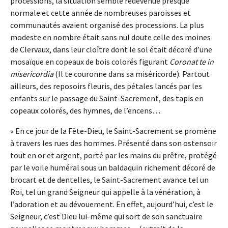
processions, la situation semble redevenue presque
normale et cette année de nombreuses paroisses et
communautés avaient organisé des processions. La plus
modeste en nombre était sans nul doute celle des moines
de Clervaux, dans leur cloître dont le sol était décoré d’une
mosaïque en copeaux de bois colorés figurant
Coronat te in
misericordia
(Il te couronne dans sa miséricorde). Partout
ailleurs, des reposoirs fleuris, des pétales lancés par les
enfants sur le passage du Saint-Sacrement, des tapis en
copeaux colorés, des hymnes, de l’encens…
« En ce jour de la Fête-Dieu, le Saint-Sacrement se promène
à travers les rues des hommes. Présenté dans son ostensoir
tout en or et argent, porté par les mains du prêtre, protégé
par le voile huméral sous un baldaquin richement décoré de
brocart et de dentelles, le Saint-Sacrement avance tel un
Roi, tel un grand Seigneur qui appelle à la vénération, à
l’adoration et au dévouement. En effet, aujourd’hui, c’est le
Seigneur, c’est Dieu lui-même qui sort de son sanctuaire