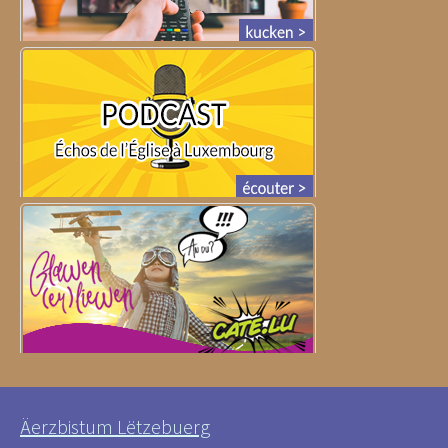
Äerzbistum Lëtzebuerg