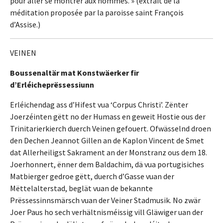
pour aller se montrer aux hommes. » (extrait de la
méditation proposée par la paroisse saint François
d’Assise.)
VEINEN
Boussenaltär mat Konstwäerker fir
d’Erléicheprëssessiunn
Erléichendag ass d’Hifest vua ‘Corpus Christi’. Zënter
Joerzéinten gëtt no der Humass en geweit Hostie ous der
Trinitarierkierch duerch Veinen gefouert. Ofwässelnd droen
den Dechen Jeannot Gillen an de Kaplon Vincent de Smet
dat Allerheiligst Sakrament an der Monstranz ous dem 18.
Joerhonnert, ënner dem Baldachim, dä vua portugisiches
Matbierger gedroe gëtt, duerch d’Gasse vuan der
Mëttelalterstad, beglät vuan de bekannte
Prëssessinnsmärsch vuan der Veiner Stadmusik. No zwär
Joer Paus ho sech verhältnisméissig vill Gläwiger uan der