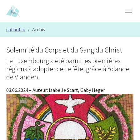
Skip to main content
Skip to page footer
You are here:
cathol.lu
Archiv
Solennité du Corps et du Sang du Christ
Le Luxembourg a été parmi les premières
régions à adopter cette fête, grâce à Yolande
de Vianden.
03.06.2024
– Auteur:
Isabelle Scart, Gaby Heger