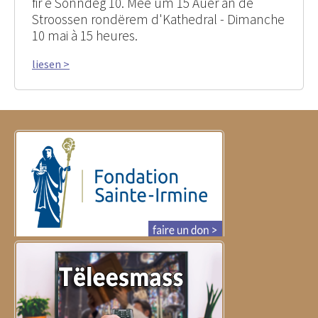
fir e Sonndeg 10. Mee um 15 Auer an de
Stroossen rondërem d'Kathedral - Dimanche
10 mai à 15 heures.
liesen >