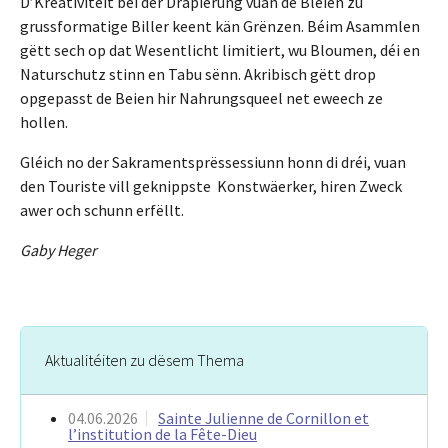
D’Kreativitéit béi der Drapierung vuan de Bléien zu
grussformatige Biller keent kän Grënzen. Béim Asammlen
gëtt sech op dat Wesentlicht limitiert, wu Bloumen, déi en
Naturschutz stinn en Tabu sënn. Akribisch gëtt drop
opgepasst de Beien hir Nahrungsqueel net eweech ze
hollen.
Gléich no der Sakramentsprëssessiunn honn di dréi, vuan
den Touriste vill geknippste Konstwäerker, hiren Zweck
awer och schunn erfëllt.
Gaby Heger
Aktualitéiten zu dësem Thema
04.06.2026
Sainte Julienne de Cornillon et
l’institution de la Fête-Dieu