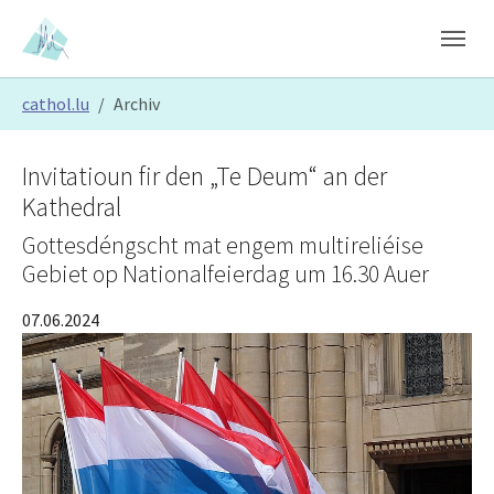
Skip to main content
Skip to page footer
You are here:
cathol.lu
Archiv
Invitatioun fir den „Te Deum“ an der
Kathedral
Gottesdéngscht mat engem multireliéise
Gebiet op Nationalfeierdag um 16.30 Auer
07.06.2024