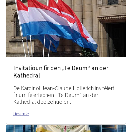
Invitatioun fir den „Te Deum“ an der
Kathedral
De Kardinol Jean-Claude Hollerich invitéiert
fir um feierlechen "Te Deum" an der
Kathedral deelzehuelen.
liesen >