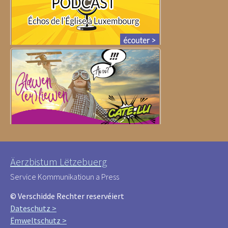
Äerzbistum Lëtzebuerg
Service Kommunikatioun a Press
© Verschidde Rechter reservéiert
Dateschutz >
Ëmweltschutz >