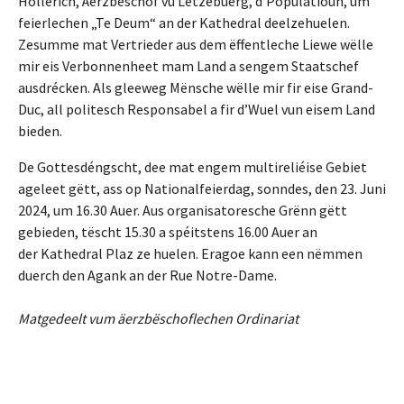
Hollerich, Äerzbëschof vu Lëtzebuerg, d’Populatioun, um
feierlechen „Te Deum“ an der Kathedral deelzehuelen.
Zesumme mat Vertrieder aus dem ëffentleche Liewe wëlle
mir eis Verbonnenheet mam Land a sengem Staatschef
ausdrécken. Als gleeweg Mënsche wëlle mir fir eise Grand-
Duc, all politesch Responsabel a fir d’Wuel vun eisem Land
bieden.
De Gottesdéngscht, dee mat engem multireliéise Gebiet
ageleet gëtt, ass op Nationalfeierdag, sonndes, den 23. Juni
2024, um 16.30 Auer. Aus organisatoresche Grënn gëtt
gebieden, tëscht 15.30 a spéitstens 16.00 Auer an
der Kathedral Plaz ze huelen. Eragoe kann een nëmmen
duerch den Agank an der Rue Notre-Dame.
Matgedeelt vum äerzbëschoflechen Ordinariat