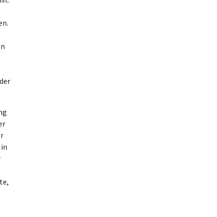
en.
en
oder
ng
er
er
 in
r
te,