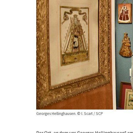
Georges Hellinghausen. © I. Scart / SCP
Der Ort, an dem uns Georges Hellinghausen* emp