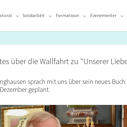
storal
Solidaritéit
Formatioun
Evenementer
erzdiözees"
Submenu for "Glawen & Pastoral"
Submenu for "Solidaritéit"
Submenu for "Format
Su
rtes über die Wallfahrt zu "Unserer Lieb
linghausen sprach mit uns über sein neues Buch.
. Dezember geplant.