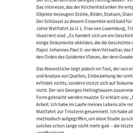
Das Interesse, das der Kirchenhistoriker ihr en
Objekte bezeugen: Stiche, Bilder, Statuen, Glasm
Der Schlüssel zu diesem Ensemble wird bald für al
Jahre Wallfahrt zu U. L. Frau von Luxemburg, Tr
illustriert sind. „Es handelt sich um ein Gesch
einige Dokumente abbilden, die die Geschichte d
Papst Johannes Paul II. vor dem Votivaltar, das
den Orden des Goldenen Vlieses, der dem Gnade
Das Wesentliche liegt jedoch im Text, der von
und Analyse von Quellen, Einbeziehung der umfa
erfindet nichts, sondern stützt sich auf Dokumen
nicht. Der von Georges Hellinghausen zusammen
Form gebracht werden musste. Er erklärt uns: 
Arbeit. Ich habe im Laufe meines Lebens alle mö
Wallfahrt zur Trösterin gesammelt. Ich habe all 
methodisch aufgegriffen, um diese Studie zu sch
solches schon lange nicht mehr gab - die letz
veröffentlicht.