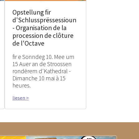
Opstellung fir
d'Schlussprëssessioun
- Organisation de la
procession de clôture
de l'Octave
fir e Sonndeg 10. Mee um
15 Auer an de Stroossen
rondërem d'Kathedral -
Dimanche 10 mai à 15
heures.
liesen >