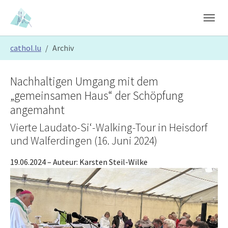
Skip to main content
Skip to page footer
You are here:
cathol.lu
Archiv
Nachhaltigen Umgang mit dem
„gemeinsamen Haus“ der Schöpfung
angemahnt
Vierte Laudato-Si‘-Walking-Tour in Heisdorf
und Walferdingen (16. Juni 2024)
19.06.2024
– Auteur:
Karsten Steil-Wilke