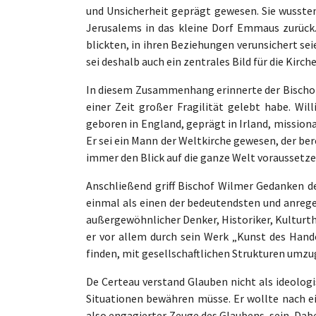
und Unsicherheit geprägt gewesen. Sie wussten
Jerusalems in das kleine Dorf Emmaus zurück.
blickten, in ihren Beziehungen verunsichert se
sei deshalb auch ein zentrales Bild für die Kirc
In diesem Zusammenhang erinnerte der Bischof a
einer Zeit großer Fragilität gelebt habe. Wi
geboren in England, geprägt in Irland, missio
Er sei ein Mann der Weltkirche gewesen, der be
immer den Blick auf die ganze Welt voraussetze
Anschließend griff Bischof Wilmer Gedanken de
einmal als einen der bedeutendsten und anreg
außergewöhnlicher Denker, Historiker, Kulturt
er vor allem durch sein Werk „Kunst des Hand
finden, mit gesellschaftlichen Strukturen umz
De Certeau verstand Glauben nicht als ideologi
Situationen bewähren müsse. Er wollte nach ei
also engagierter Zeuge des Glaubens, sein. Dab