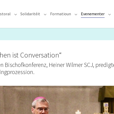
storal
Solidaritéit
Formatioun
Evenementer
erzdiözees"
Submenu for "Glawen & Pastoral"
Submenu for "Solidaritéit"
Submenu for "Format
Su
en ist Conversation“
n Bischofkonferenz, Heiner Wilmer SCJ, predigt
ingprozession.