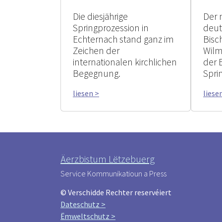
Die diesjährige
Der 
Springprozession in
deu
Echternach stand ganz im
Bisc
Zeichen der
Wilm
internationalen kirchlichen
der 
Begegnung.
Spri
liesen >
liese
Äerzbistum Lëtzebuerg
Service Kommunikatioun a Press
© Verschidde Rechter reservéiert
Dateschutz >
Ëmweltschutz >