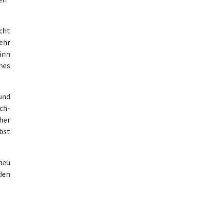
cht
ehr
inn
mes
und
ch-
her
bst
neu
den