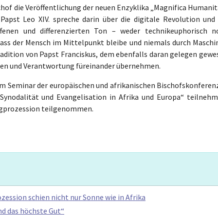
chof die Veröffentlichung der neuen Enzyklika „Magnifica Humanit
apst Leo XIV. spreche darin über die digitale Revolution und 
ffenen und differenzierten Ton – weder technikeuphorisch n
, dass der Mensch im Mittelpunkt bleibe und niemals durch Maschi
Tradition von Papst Franciskus, dem ebenfalls daran gelegen gewe
ben und Verantwortung füreinander übernehmen.
em Seminar der europäischen und afrikanischen Bischofskonferen
odalität und Evangelisation in Afrika und Europa“ teilnehm
ingprozession teilgenommen.
ession schien nicht nur Sonne wie in Afrika
nd das höchste Gut“