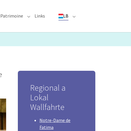
Patrimoine
Links
LB
ioun"
bmenu for "Evenementer"
Submenu for "Patrimoine"
Submenu for "LB"
e
Regional a
Lokal
Wallfahrte
Notre-Dame de
Fatima