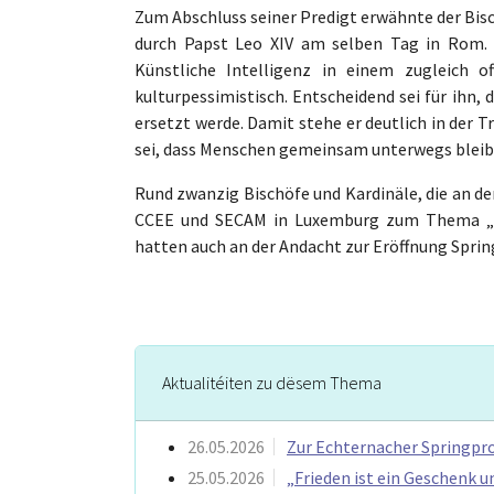
Zum Abschluss seiner Predigt erwähnte der Bis
durch Papst Leo XIV am selben Tag in Rom. P
Künstliche Intelligenz in einem zugleich o
kulturpessimistisch. Entscheidend sei für ihn
ersetzt werde. Damit stehe er deutlich in der 
sei, dass Menschen gemeinsam unterwegs blei
Rund zwanzig Bischöfe und Kardinäle, die an d
CCEE und SECAM in Luxemburg zum Thema „Syn
hatten auch an der Andacht zur Eröffnung Spr
Aktualitéiten zu dësem Thema
26.05.2026
Zur Echternacher Springproz
25.05.2026
„Frieden ist ein Geschenk u