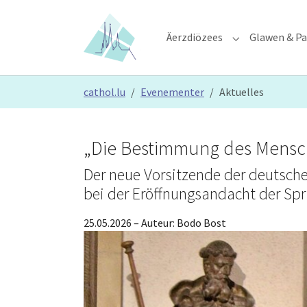
Skip to main content
Skip to page footer
Äerzdiözees
Glawen & Pa
Submenu for "Ä
You are here:
cathol.lu
Evenementer
Aktuelles
„Die Bestimmung des Mensch
Der neue Vorsitzende der deutsche
bei der Eröffnungsandacht der Spr
25.05.2026
– Auteur:
Bodo Bost