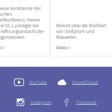
neue Vorsitzende der
tschen
hofkonferenz, Heiner
er SCJ, predigte bei
Bericht über die Wallfahrt
Eröffnungsandacht der
von Großprüm und
ngprozession.
Waxweiler.
n >
liesen >
YouTube
SoundCloud
Instagram
Facebook