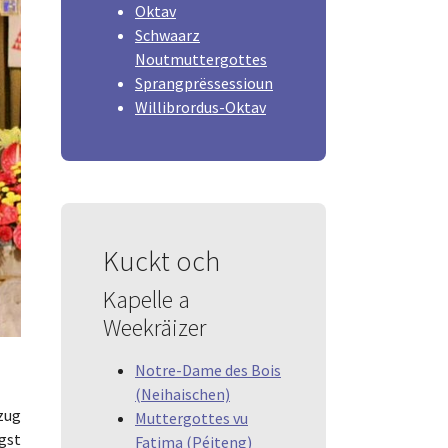
Oktav
Schwaarz
Noutmuttergottes
Sprangprëssessioun
Willibrordus-Oktav
Kuckt och
Kapelle a
Weekräizer
Notre-Dame des Bois
(Neihaischen)
zug
Muttergottes vu
gst
Fatima (Péiteng)