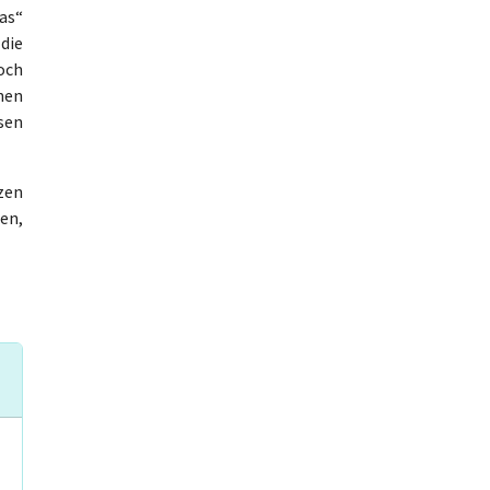
as“
die
och
nen
sen
zen
en,