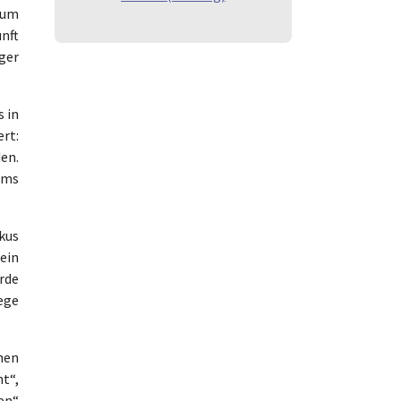
rum
nft
nger
s in
rt:
en.
ums
kus
ein
rde
ege
hen
t“,
en“