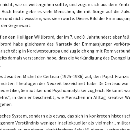
 nicht, wie es weitergehen sollte, und zogen sich aus dem Zent
 Auch heute gebe es viele Menschen, die mit Sorge auf die Zuku
ien und nicht wüssten, was sie erwarte. Dieses Bild der Emmausjü
he der Gegenwart.
n den Heiligen Willibrord, der im 7. und 8. Jahrhundert ebenfall
llibrord habe gleichsam das Narrativ der Emmausjünger verkörpe
narisch tätig in Nordwesteuropa und zugleich eng mit Rom verbund
reits damals verstanden habe, dass die Verkündigung des Evangeli
.
s Jesuiten Michel de Certeau (1925-1986) auf, den Papst Franzis
endsten Theologen der Neuzeit bezeichnet habe. De Certeau war 
heoretiker, Semiotiker und Psychoanalytiker zugleich. Bekannt wu
elns“, in dem er beschreibt, wie Menschen im Alltag kreative W
ugehen.
sches System, sondern als etwas, das sich in konkreten historisc
genem Verständnis weniger Intellektueller als vielmehr „militan
ei sprach er von einem „christianisme éclaté“, einem „zerbrochen