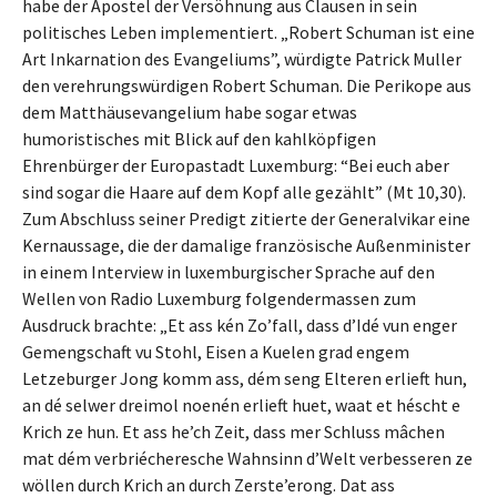
habe der Apostel der Versöhnung aus Clausen in sein
politisches Leben implementiert. „Robert Schuman ist eine
Art Inkarnation des Evangeliums”, würdigte Patrick Muller
den verehrungswürdigen Robert Schuman. Die Perikope aus
dem Matthäusevangelium habe sogar etwas
humoristisches mit Blick auf den kahlköpfigen
Ehrenbürger der Europastadt Luxemburg: “Bei euch aber
sind sogar die Haare auf dem Kopf alle gezählt” (Mt 10,30).
Zum Abschluss seiner Predigt zitierte der Generalvikar eine
Kernaussage, die der damalige französische Außenminister
in einem Interview in luxemburgischer Sprache auf den
Wellen von Radio Luxemburg folgendermassen zum
Ausdruck brachte: „Et ass kén Zo’fall, dass d’Idé vun enger
Gemengschaft vu Stohl, Eisen a Kuelen grad engem
Letzeburger Jong komm ass, dém seng Elteren erlieft hun,
an dé selwer dreimol noenén erlieft huet, waat et héscht e
Krich ze hun. Et ass he’ch Zeit, dass mer Schluss mâchen
mat dém verbriécheresche Wahnsinn d’Welt verbesseren ze
wöllen durch Krich an durch Zerste’erong. Dat ass