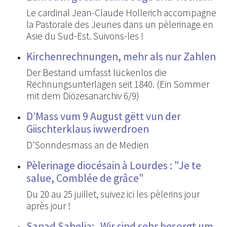
Le cardinal Jean-Claude Hollerich accompagne
la Pastorale des Jeunes dans un pèlerinage en
Asie du Sud-Est. Suivons-les !
Kirchenrechnungen, mehr als nur Zahlen
Der Bestand umfasst lückenlos die
Rechnungsunterlagen seit 1840. (Ein Sommer
mit dem Diözesanarchiv 6/9)
D’Mass vum 9 August gëtt vun der
Giischterklaus iwwerdroen
D'Sonndesmass an de Medien
Pèlerinage diocésain à Lourdes : "Je te
salue, Comblée de grâce"
Du 20 au 25 juillet, suivez ici les pèlerins jour
après jour !
Sanad Sahelia: „Wir sind sehr besorgt um