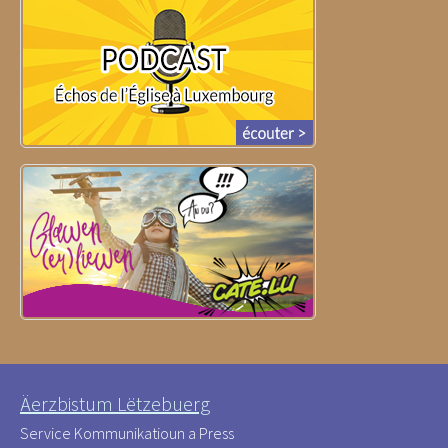
Äerzbistum Lëtzebuerg
Service Kommunikatioun a Press