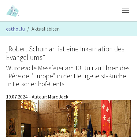
Skip to main content
Skip to page footer
You are here:
cathol.lu
Aktualitéiten
„Robert Schuman ist eine Inkarnation des
Evangeliums”
Würdevolle Messfeier am 13. Juli zu Ehren des
„Père de l’Europe” in der Heilig-Geist-Kirche
in Fetschenhof-Cents
19.07.2024
– Auteur:
Marc Jeck