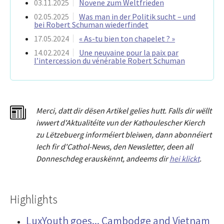
03.11.2025
Novene zum Weltfrieden
02.05.2025
Was man in der Politik sucht – und
bei Robert Schuman wiederfindet
17.05.2024
« As-tu bien ton chapelet ? »
14.02.2024
Une neuvaine pour la paix par
l’intercession du vénérable Robert Schuman
Merci
,
dat
t
dir dësen Artikel gelies hu
tt
. Falls dir wëllt
iwwert d'Aktualitéit
e
vun der Kathoulescher Kierch
zu Lëtzebuerg informéiert bleiwen, dann abonnéiert
Iech fir d'Cathol-News, den Newsletter
,
deen all
Donneschdeg erauskënnt, andeems dir
hei klickt
.
Highlights
LuxYouth goes... Cambodge and Vietnam