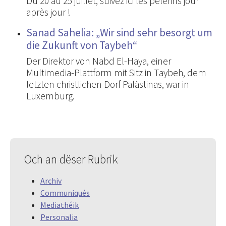
Du 20 au 25 juillet, suivez ici les pèlerins jour
après jour !
Sanad Sahelia: „Wir sind sehr besorgt um
die Zukunft von Taybeh“
Der Direktor von Nabd El-Haya, einer
Multimedia-Plattform mit Sitz in Taybeh, dem
letzten christlichen Dorf Palästinas, war in
Luxemburg.
Och an dëser Rubrik
Archiv
Communiqués
Mediathéik
Personalia