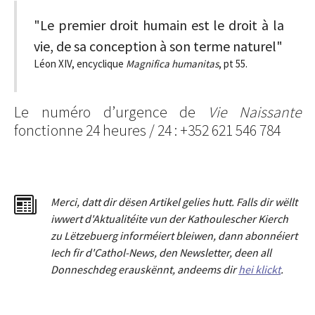
"Le premier droit humain est le droit à la
vie, de sa conception à son terme naturel"
Léon XIV, encyclique
Magnifica humanitas
, pt 55.
Le numéro d’urgence de
Vie Naissante
fonctionne 24 heures / 24 : +352 621 546 784
Merci
,
dat
t
dir dësen Artikel gelies hu
tt
. Falls dir wëllt
iwwert d'Aktualitéit
e
vun der Kathoulescher Kierch
zu Lëtzebuerg informéiert bleiwen, dann abonnéiert
Iech fir d'Cathol-News, den Newsletter
,
deen all
Donneschdeg erauskënnt, andeems dir
hei klickt
.