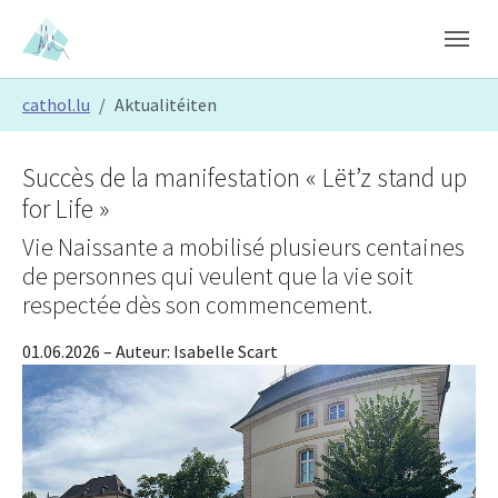
Skip to main content
Skip to page footer
You are here:
cathol.lu
Aktualitéiten
Succès de la manifestation « Lët’z stand up
for Life »
Vie Naissante a mobilisé plusieurs centaines
de personnes qui veulent que la vie soit
respectée dès son commencement.
01.06.2026
– Auteur:
Isabelle Scart