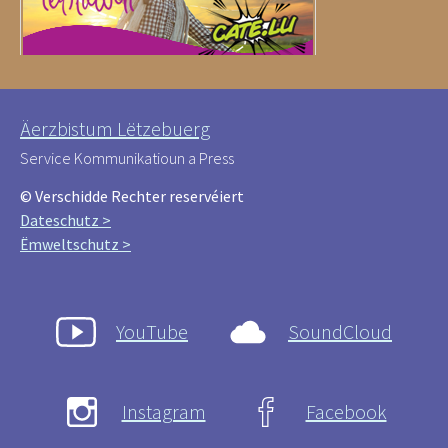
Äerzbistum Lëtzebuerg
Service Kommunikatioun a Press
© Verschidde Rechter reservéiert
Dateschutz >
Ëmweltschutz >
YouTube
SoundCloud
Instagram
Facebook