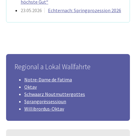
höchste Gut“
23.05.2026
Echternach: Springprozession 2026
Regional a Lokal Wallfahrte
Notre-Dame de Fatima
Oktav
Schwaarz Noutmuttergottes
Sprangprëssessioun
Willibrordus-Oktav