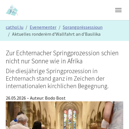
Skip to main content
Skip to page footer
You are here:
cathol.lu
Evenementer
Sprangprëssessioun
Aktuelles ronderëm d'Wallfahrt an d'Basilika
Zur Echternacher Springprozession schien
nicht nur Sonne wie in Afrika
Die diesjährige Springprozession in
Echternach stand ganz im Zeichen der
internationalen kirchlichen Begegnung.
26.05.2026
– Auteur:
Bodo Bost