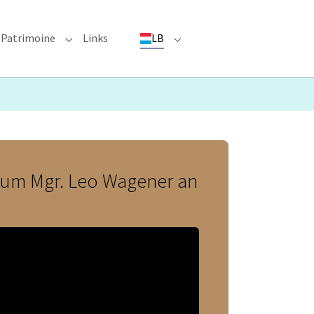
Patrimoine
Links
LB
ioun"
bmenu for "Evenementer"
Submenu for "Patrimoine"
Submenu for "LB"
vum Mgr. Leo Wagener an