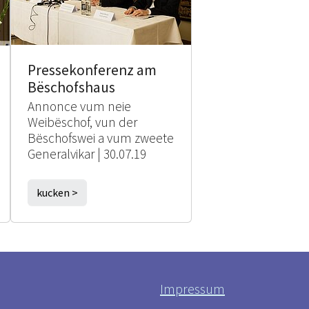
Pressekonferenz am
Bëschofshaus
Annonce vum neie
Weibëschof, vun der
Bëschofswei a vum zweete
Generalvikar | 30.07.19
kucken >
Impressum