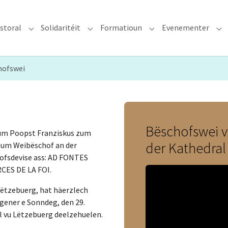
storal
Solidaritéit
Formatioun
Evenementer
erzdiözees"
Submenu for "Glawen & Pastoral"
Submenu for "Solidaritéit"
Submenu for "Format
Su
hofswei
Bëschofswei 
vum Poopst Franziskus zum
der Kathedral
zum Weibëschof an der
ofsdevise ass: AD FONTES
CES DE LA FOI.
Lëtzebuerg, hat häerzlech
gener e Sonndeg, den 29.
l vu Lëtzebuerg deelzehuelen.