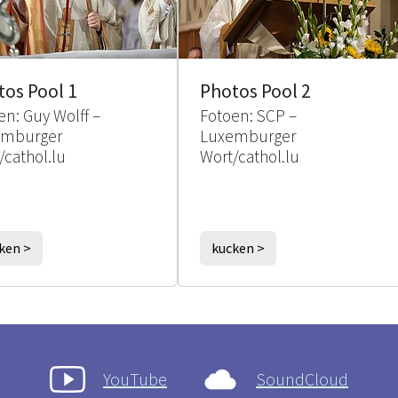
tos Pool 1
Photos Pool 2
en: Guy Wolff –
Fotoen: SCP –
emburger
Luxemburger
/cathol.lu
Wort/cathol.lu
ken >
kucken >
YouTube
SoundCloud