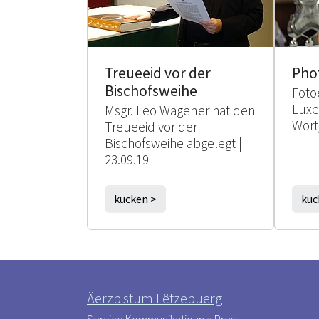
Treueeid vor der
Pho
Bischofsweihe
Foto
Lux
Msgr. Leo Wagener hat den
Wort
Treueeid vor der
Bischofsweihe abgelegt |
23.09.19
kucken >
kuc
Äerzbistum Lëtzebuerg
Service Kommunikatioun a Press