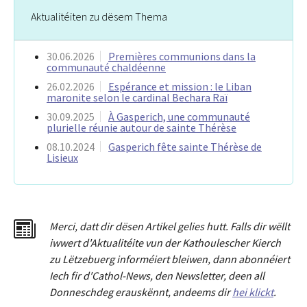
Aktualitéiten zu dësem Thema
30.06.2026
Premières communions dans la
communauté chaldéenne
26.02.2026
Espérance et mission : le Liban
maronite selon le cardinal Bechara Raï
30.09.2025
À Gasperich, une communauté
plurielle réunie autour de sainte Thérèse
08.10.2024
Gasperich fête sainte Thérèse de
Lisieux
Merci
,
dat
t
dir dësen Artikel gelies hu
tt
. Falls dir wëllt
iwwert d'Aktualitéit
e
vun der Kathoulescher Kierch
zu Lëtzebuerg informéiert bleiwen, dann abonnéiert
Iech fir d'Cathol-News, den Newsletter
,
deen all
Donneschdeg erauskënnt, andeems dir
hei klickt
.