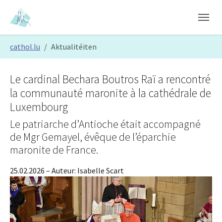
Skip to main content
Skip to page footer
You are here:
cathol.lu
Aktualitéiten
Le cardinal Bechara Boutros Raï a rencontré
la communauté maronite à la cathédrale de
Luxembourg
Le patriarche d’Antioche était accompagné
de Mgr Gemayel, évêque de l’éparchie
maronite de France.
25.02.2026
– Auteur:
Isabelle Scart