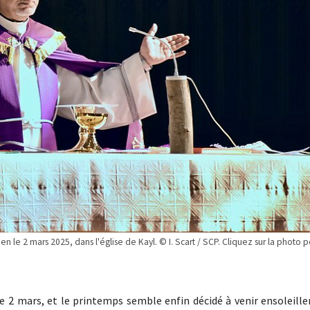
le 2 mars 2025, dans l'église de Kayl. © I. Scart / SCP. Cliquez sur la photo p
e 2 mars, et le printemps semble enfin décidé à venir ensoleille