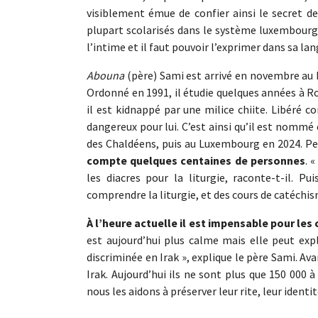
visiblement émue de confier ainsi le secret de
plupart scolarisés dans le système luxembourge
l’intime et il faut pouvoir l’exprimer dans sa la
Abouna
(père) Sami est arrivé en novembre au
Ordonné en 1991, il étudie quelques années à Ro
il est kidnappé par une milice chiite. Libéré c
dangereux pour lui. C’est ainsi qu’il est nommé
des Chaldéens, puis au Luxembourg en 2024. Peti
compte quelques centaines de personnes
. 
les diacres pour la liturgie, raconte-t-il. 
comprendre la liturgie, et des cours de catéchis
À l’heure actuelle il est impensable pour les
est aujourd’hui plus calme mais elle peut e
discriminée en Irak », explique le père Sami. Av
Irak. Aujourd’hui ils ne sont plus que 150 000 
nous les aidons à préserver leur rite, leur identit