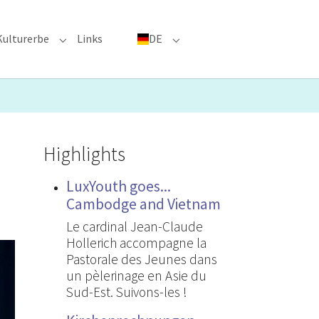
Kulturerbe
Links
DE
menu for "Große Ereignisse"
Submenu for "Kulturerbe"
Submenu for "DE"
Highlights
LuxYouth goes...
Cambodge and Vietnam
Le cardinal Jean-Claude
Hollerich accompagne la
Pastorale des Jeunes dans
un pèlerinage en Asie du
Sud-Est. Suivons-les !