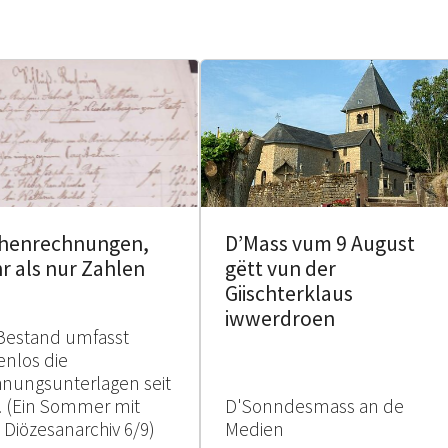
chenrechnungen,
D’Mass vum 9 August
r als nur Zahlen
gëtt vun der
Giischterklaus
iwwerdroen
Bestand umfasst
enlos die
nungsunterlagen seit
. (Ein Sommer mit
D'Sonndesmass an de
Diözesanarchiv 6/9)
Medien