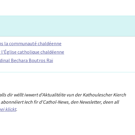
ns la communauté chaldéenne
 l'Église catholique chaldéenne
ardinal Bechara Boutros Raï
Falls dir wëllt iwwert d'Aktualitéit
e
vun der Kathoulescher Kierch
abonnéiert Iech fir d'Cathol-News, den Newsletter
,
deen all
ei klickt
.