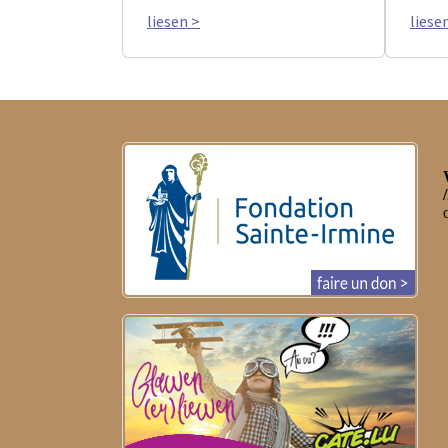
liesen >
liese