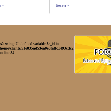
n >
liesen >