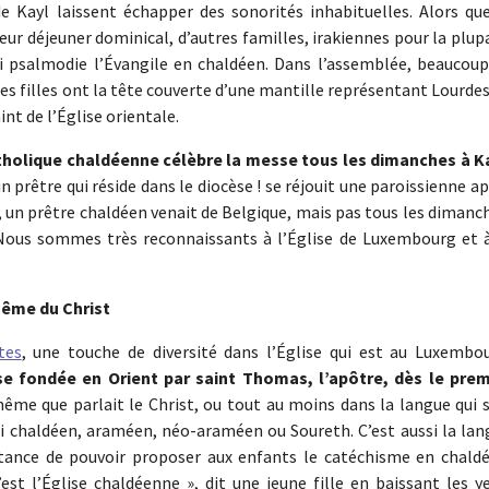
e Kayl laissent échapper des sonorités inhabituelles. Alors que
leur déjeuner dominical, d’autres familles, irakiennes pour la plup
i psalmodie l’Évangile en chaldéen. Dans l’assemblée, beaucoup
es filles ont la tête couverte d’une mantille représentant Lourde
nt de l’Église orientale.
olique chaldéenne célèbre la messe tous les dimanches à K
prêtre qui réside dans le diocèse ! se réjouit une paroissienne a
 un prêtre chaldéen venait de Belgique, mais pas tous les dimanc
. Nous sommes très reconnaissants à l’Église de Luxembourg et à
même du Christ
tes
, une touche de diversité dans l’Église qui est au Luxembou
lise fondée en Orient par saint Thomas, l’apôtre, dès le prem
ême que parlait le Christ, ou tout au moins dans la langue qui s
ui chaldéen, araméen, néo-araméen ou Soureth. C’est aussi la lan
tance de pouvoir proposer aux enfants le catéchisme en chaldé
st l’Église chaldéenne », dit une jeune fille en baissant les ye