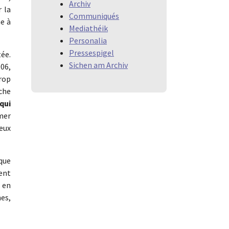
Archiv
r la
Communiqués
he à
Mediathéik
Personalia
Pressespigel
ée.
Sichen am Archiv
006,
trop
rche
qui
rmer
eux
ique
ent
s en
nes,