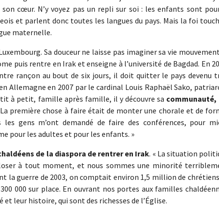
 son cœur. N’y voyez pas un repli sur soi : les enfants sont pou
ois et parlent donc toutes les langues du pays. Mais la foi touc
ngue maternelle.
 Luxembourg. Sa douceur ne laisse pas imaginer sa vie mouvement
me puis rentre en Irak et enseigne à l’université de Bagdad. En 2
ontre rançon au bout de six jours, il doit quitter le pays devenu 
 en Allemagne en 2007 par le cardinal Louis Raphaël Sako, patria
t à petit, famille après famille, il y découvre sa
communauté, 
« La première chose à faire était de monter une chorale et de fo
Puis les gens m’ont demandé de faire des conférences, pour mi
me pour les adultes et pour les enfants. »
 chaldéens de la diaspora de rentrer en Irak
. « La situation polit
xploser à tout moment, et nous sommes une minorité terriblem
ant la guerre de 2003, on comptait environ 1,5 million de chrétien
à 300 000 sur place. En ouvrant nos portes aux familles chaldéen
é et leur histoire, qui sont des richesses de l’Église.