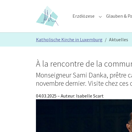
Skip to main content
Skip to page footer
Erzdiözese
Glauben & Pa
Submenu for "E
You are here:
Katholische Kirche in Luxemburg
Aktuelles
À la rencontre de la comm
Monseigneur Sami Danka, prêtre ca
novembre dernier. Visite chez ces 
04.03.2025
– Auteur:
Isabelle Scart