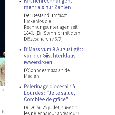
Kirchenrechnungen,
mehr als nur Zahlen
Der Bestand umfasst
lückenlos die
Rechnungsunterlagen seit
1840. (Ein Sommer mit dem
Diözesanarchiv 6/9)
D’Mass vum 9 August gëtt
vun der Giischterklaus
iwwerdroen
D'Sonndesmass an de
Medien
Pèlerinage diocésain à
our
Lourdes : "Je te salue,
Comblée de grâce"
Du 20 au 25 juillet, suivez ici
r le
les pèlerins jour après jour !