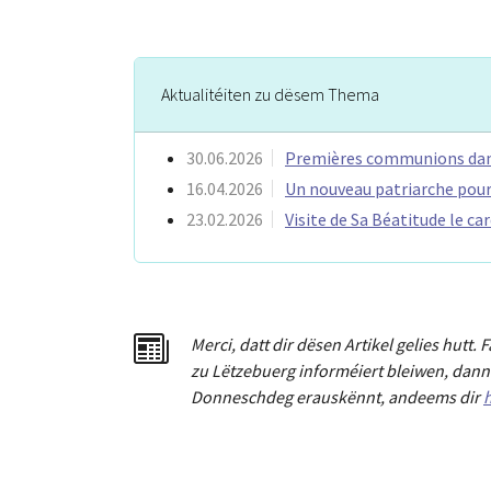
Aktualitéiten zu dësem Thema
30.06.2026
Premières communions da
16.04.2026
Un nouveau patriarche pour
23.02.2026
Visite de Sa Béatitude le c
Merci
,
dat
t
dir dësen Artikel gelies hu
tt
. 
zu Lëtzebuerg informéiert bleiwen, dann 
Donneschdeg erauskënnt, andeems dir
h