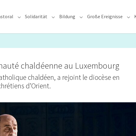
storal
Solidarität
Bildung
Große Ereignisse
rzdiözese"
Submenu for "Glauben & Pastoral"
Submenu for "Solidarität"
Submenu for "Bildung"
Sub
unauté chaldéenne au Luxembourg
tholique chaldéen, a rejoint le diocèse en
chrétiens d’Orient.