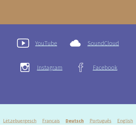
YouTube
SoundCloud
Instagram
Facebook
Lëtzebuergesch
Français
Deutsch
Português
English