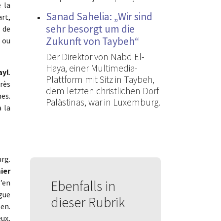
 la
Sanad Sahelia: „Wir sind
art,
sehr besorgt um die
 de
Zukunft von Taybeh“
s ou
Der Direktor von Nabd El-
Haya, einer Multimedia-
ayl
.
Plattform mit Sitz in Taybeh,
près
dem letzten christlichen Dorf
hes.
Palästinas, war in Luxemburg.
 la
rg.
ier
Ebenfalls in
’en
gue
dieser Rubrik
en.
ux,