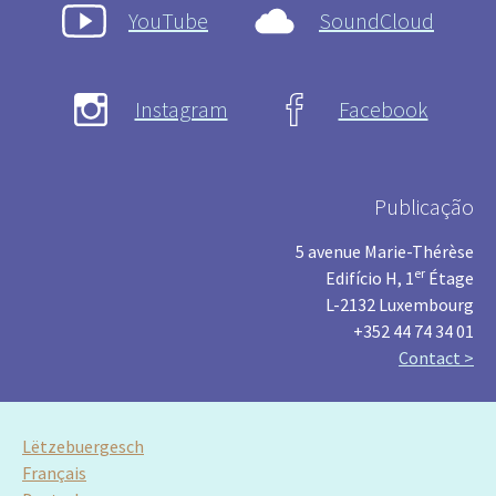
YouTube
SoundCloud
Instagram
Facebook
Publicação
5 avenue Marie-Thérèse
er
Edifício H, 1
Étage
L-2132 Luxembourg
+352 44 74 34 01
Contact >
Lëtzebuergesch
Français