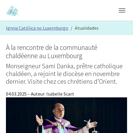
Skip to main content
Skip to page footer
You are here:
Igreja Católica no Luxemburgo
Atualidades
À la rencontre de la communauté
chaldéenne au Luxembourg
Monseigneur Sami Danka, prêtre catholique
chaldéen, a rejoint le diocèse en novembre
dernier. Visite chez ces chrétiens d’Orient.
04.03.2025
– Auteur:
Isabelle Scart