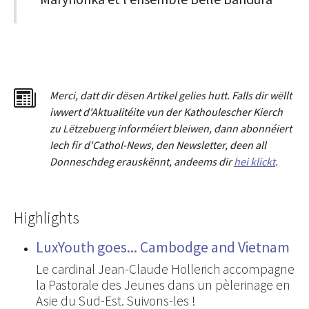
Merci
,
dat
t
dir dësen Artikel gelies hu
tt
. Falls dir wëllt
iwwert d'Aktualitéit
e
vun der Kathoulescher Kierch
zu Lëtzebuerg informéiert bleiwen, dann abonnéiert
Iech fir d'Cathol-News, den Newsletter
,
deen all
Donneschdeg erauskënnt, andeems dir
hei klickt
.
Highlights
LuxYouth goes... Cambodge and Vietnam
Le cardinal Jean-Claude Hollerich accompagne
la Pastorale des Jeunes dans un pèlerinage en
Asie du Sud-Est. Suivons-les !