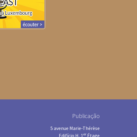
Publicação
5 avenue Marie-Thérèse
er
Edifício H, 1
Étage