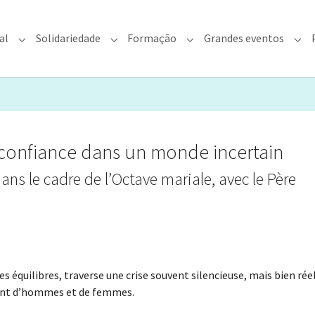
al
Solidariedade
Formação
Grandes eventos
rquidiocese"
Submenu for "Fé & Pastoral"
Submenu for "Solidariedade"
Submenu for "Formação"
Sub
 confiance dans un monde incertain
ns le cadre de l’Octave mariale, avec le Père
 équilibres, traverse une crise souvent silencieuse, mais bien réel
 tant d’hommes et de femmes.