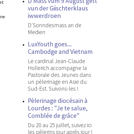
D’Mass vum 9 August gëtt
et
vun der Giischterklaus
iwwerdroen
une
D'Sonndesmass an de
Medien
LuxYouth goes...
Cambodge and Vietnam
Le cardinal Jean-Claude
Hollerich accompagne la
Pastorale des Jeunes dans
un pèlerinage en Asie du
Sud-Est. Suivons-les !
Pèlerinage diocésain à
Lourdes : "Je te salue,
Comblée de grâce"
Du 20 au 25 juillet, suivez ici
les pèlerins jour après jour !