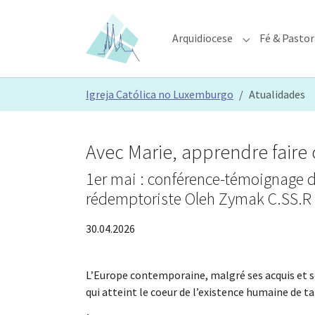
Skip to main content
Skip to page footer
Arquidiocese
Fé & Pastor
Submenu for "A
You are here:
Igreja Católica no Luxemburgo
Atualidades
Avec Marie, apprendre faire
1er mai : conférence-témoignage da
rédemptoriste Oleh Zymak C.SS.R
30.04.2026
L’Europe contemporaine, malgré ses acquis et ses
qui atteint le coeur de l’existence humaine de