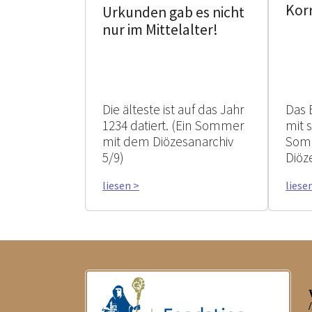
Kor
Urkunden gab es nicht
nur im Mittelalter!
Die älteste ist auf das Jahr
Das 
1234 datiert. (Ein Sommer
mit 
mit dem Diözesanarchiv
Som
5/9)
Diöz
liesen >
liese