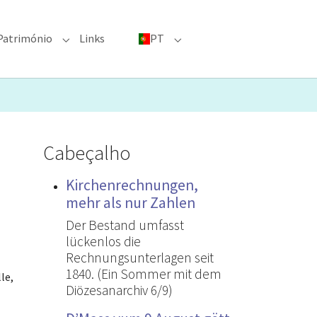
Património
Links
PT
menu for "Grandes eventos"
Submenu for "Património"
Submenu for "PT"
Cabeçalho
Kirchenrechnungen,
mehr als nur Zahlen
Der Bestand umfasst
lückenlos die
Rechnungsunterlagen seit
1840. (Ein Sommer mit dem
le,
Diözesanarchiv 6/9)