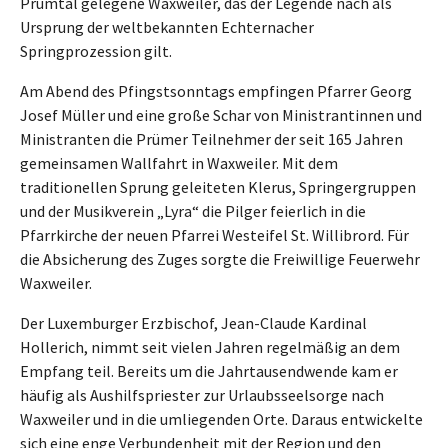
Prümtal gelegene Waxweiler, das der Legende nach als
Ursprung der weltbekannten Echternacher
Springprozession gilt.
Am Abend des Pfingstsonntags empfingen Pfarrer Georg
Josef Müller und eine große Schar von Ministrantinnen und
Ministranten die Prümer Teilnehmer der seit 165 Jahren
gemeinsamen Wallfahrt in Waxweiler. Mit dem
traditionellen Sprung geleiteten Klerus, Springergruppen
und der Musikverein „Lyra“ die Pilger feierlich in die
Pfarrkirche der neuen Pfarrei Westeifel St. Willibrord. Für
die Absicherung des Zuges sorgte die Freiwillige Feuerwehr
Waxweiler.
Der Luxemburger Erzbischof, Jean-Claude Kardinal
Hollerich, nimmt seit vielen Jahren regelmäßig an dem
Empfang teil. Bereits um die Jahrtausendwende kam er
häufig als Aushilfspriester zur Urlaubsseelsorge nach
Waxweiler und in die umliegenden Orte. Daraus entwickelte
sich eine enge Verbundenheit mit der Region und den