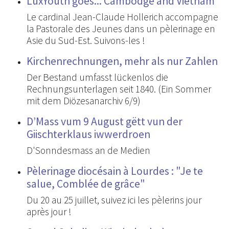
LuxYouth goes... Cambodge and Vietnam
Le cardinal Jean-Claude Hollerich accompagne
la Pastorale des Jeunes dans un pèlerinage en
Asie du Sud-Est. Suivons-les !
Kirchenrechnungen, mehr als nur Zahlen
Der Bestand umfasst lückenlos die
Rechnungsunterlagen seit 1840. (Ein Sommer
mit dem Diözesanarchiv 6/9)
D’Mass vum 9 August gëtt vun der
Giischterklaus iwwerdroen
D'Sonndesmass an de Medien
Pèlerinage diocésain à Lourdes : "Je te
salue, Comblée de grâce"
Du 20 au 25 juillet, suivez ici les pèlerins jour
après jour !