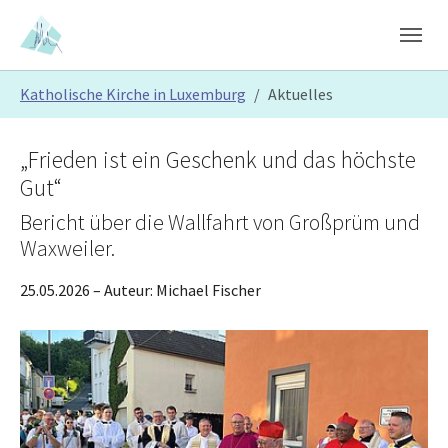
Skip to main content
Skip to page footer
You are here:
Katholische Kirche in Luxemburg
Aktuelles
„Frieden ist ein Geschenk und das höchste
Gut“
Bericht über die Wallfahrt von Großprüm und
Waxweiler.
25.05.2026
– Auteur:
Michael Fischer