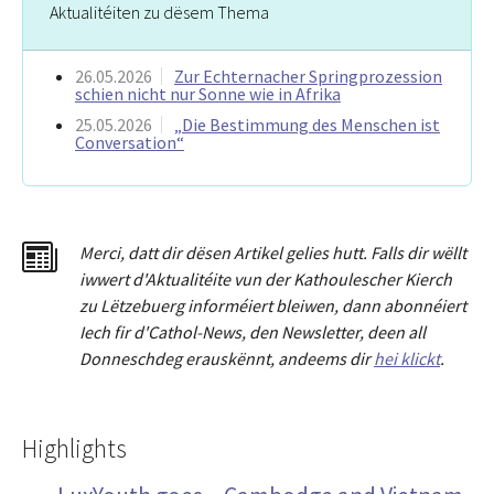
Aktualitéiten zu dësem Thema
26.05.2026
Zur Echternacher Springprozession
schien nicht nur Sonne wie in Afrika
25.05.2026
„Die Bestimmung des Menschen ist
Conversation“
Merci
,
dat
t
dir dësen Artikel gelies hu
tt
. Falls dir wëllt
iwwert d'Aktualitéit
e
vun der Kathoulescher Kierch
zu Lëtzebuerg informéiert bleiwen, dann abonnéiert
Iech fir d'Cathol-News, den Newsletter
,
deen all
Donneschdeg erauskënnt, andeems dir
hei klickt
.
Highlights