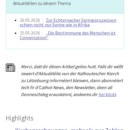
Aktualitéiten zu dësem Thema
26.05.2026
Zur Echternacher Springprozession
schien nicht nur Sonne wie in Afrika
25.05.2026
„Die Bestimmung des Menschen ist
Conversation“
Merci
,
dat
t
dir dësen Artikel gelies hu
tt
. Falls dir wëllt
iwwert d'Aktualitéit
e
vun der Kathoulescher Kierch
zu Lëtzebuerg informéiert bleiwen, dann abonnéiert
Iech fir d'Cathol-News, den Newsletter
,
deen all
Donneschdeg erauskënnt, andeems dir
hei klickt
.
Highlights