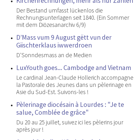
Kirchenrechnungen, mehr als nur Zahlen
Der Bestand umfasst lückenlos die
Rechnungsunterlagen seit 1840. (Ein Sommer
mit dem Diözesanarchiv 6/9)
D’Mass vum 9 August gëtt vun der
Giischterklaus iwwerdroen
D'Sonndesmass an de Medien
LuxYouth goes... Cambodge and Vietnam
Le cardinal Jean-Claude Hollerich accompagne
la Pastorale des Jeunes dans un pèlerinage en
Asie du Sud-Est. Suivons-les !
Pèlerinage diocésain à Lourdes : "Je te
salue, Comblée de grâce"
Du 20 au 25 juillet, suivez ici les pèlerins jour
après jour !