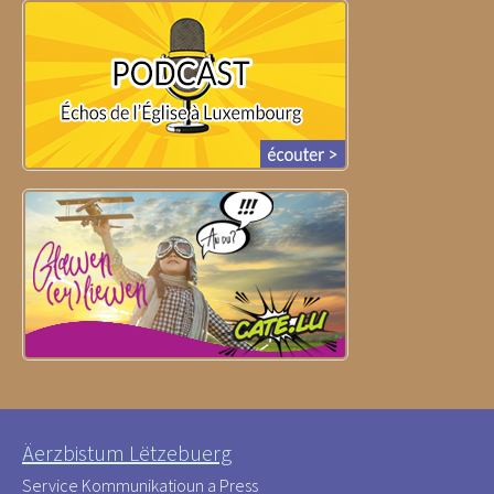
Äerzbistum Lëtzebuerg
Service Kommunikatioun a Press