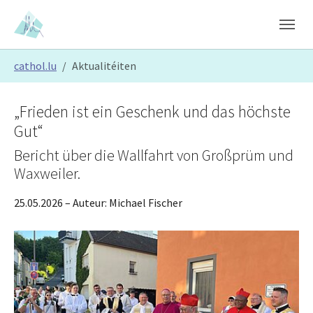
Skip to main content
Skip to page footer
You are here:
cathol.lu
Aktualitéiten
„Frieden ist ein Geschenk und das höchste
Gut“
Bericht über die Wallfahrt von Großprüm und
Waxweiler.
25.05.2026
– Auteur:
Michael Fischer