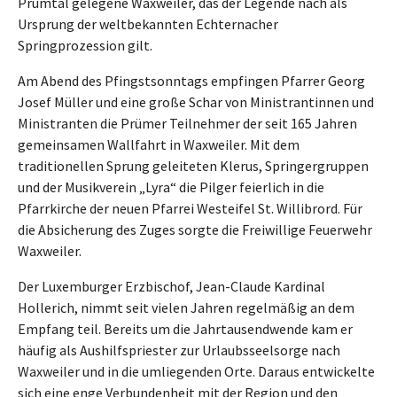
Prümtal gelegene Waxweiler, das der Legende nach als
Ursprung der weltbekannten Echternacher
Springprozession gilt.
Am Abend des Pfingstsonntags empfingen Pfarrer Georg
Josef Müller und eine große Schar von Ministrantinnen und
Ministranten die Prümer Teilnehmer der seit 165 Jahren
gemeinsamen Wallfahrt in Waxweiler. Mit dem
traditionellen Sprung geleiteten Klerus, Springergruppen
und der Musikverein „Lyra“ die Pilger feierlich in die
Pfarrkirche der neuen Pfarrei Westeifel St. Willibrord. Für
die Absicherung des Zuges sorgte die Freiwillige Feuerwehr
Waxweiler.
Der Luxemburger Erzbischof, Jean-Claude Kardinal
Hollerich, nimmt seit vielen Jahren regelmäßig an dem
Empfang teil. Bereits um die Jahrtausendwende kam er
häufig als Aushilfspriester zur Urlaubsseelsorge nach
Waxweiler und in die umliegenden Orte. Daraus entwickelte
sich eine enge Verbundenheit mit der Region und den