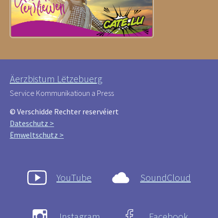
Äerzbistum Lëtzebuerg
Service Kommunikatioun a Press
© Verschidde Rechter reservéiert
Dateschutz >
Ëmweltschutz >
YouTube
SoundCloud
Instagram
Facebook