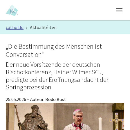
Skip to main content
Skip to page footer
You are here:
cathol.lu
Aktualitéiten
„Die Bestimmung des Menschen ist
Conversation“
Der neue Vorsitzende der deutschen
Bischofkonferenz, Heiner Wilmer SCJ,
predigte bei der Eröffnungsandacht der
Springprozession.
25.05.2026
– Auteur:
Bodo Bost