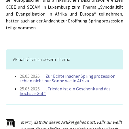
CCEE und SECAM in Luxemburg zum Thema „Synodalität
und Evangelisation in Afrika und Europa“ teilnehmen,
hatten auch an der Andacht zur Eröffnung Springprozession
teilgenommen.
Aktualitéiten zu dësem Thema
26.05.2026
Zur Echternacher Springprozession
schien nicht nur Sonne wie in Afrika
25.05.2026
„Frieden ist ein Geschenk und das
höchste Gut“
Merci
,
dat
t
dir dësen Artikel gelies hu
tt
. Falls dir wëllt
iwwert d'Aktualitéit
e
vun der Kathoulescher Kierch