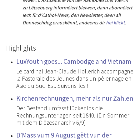
zu Lëtzebuerg informéiert bleiwen, dann abonnéiert
Iech fir d'Cathol-News, den Newsletter
,
deen all
Donneschdeg erauskënnt, andeems dir
hei klickt
.
Highlights
LuxYouth goes... Cambodge and Vietnam
Le cardinal Jean-Claude Hollerich accompagne
la Pastorale des Jeunes dans un pèlerinage en
Asie du Sud-Est. Suivons-les !
Kirchenrechnungen, mehr als nur Zahlen
Der Bestand umfasst lückenlos die
Rechnungsunterlagen seit 1840. (Ein Sommer
mit dem Diözesanarchiv 6/9)
D’Mass vum 9 August gëtt vun der