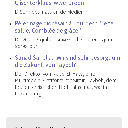
Giischterklaus iwwerdroen
D'Sonndesmass an de Medien
Pèlerinage diocésain à Lourdes : "Je te
salue, Comblée de grâce"
Du 20 au 25 juillet, suivez ici les pèlerins jour
après jour !
Sanad Sahelia: „Wir sind sehr besorgt um
die Zukunft von Taybeh“
Der Direktor von Nabd El-Haya, einer
Multimedia-Plattform mit Sitz in Taybeh, dem
letzten christlichen Dorf Palästinas, war in
Luxemburg.