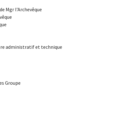
 de Mgr l’Archevêque
evêque
êque
ire administratif et technique
nes Groupe