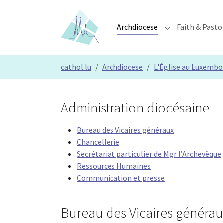
Skip to main content
Skip to page footer
Archdiocese
Faith & Pasto
Submenu for "Ar
You are here:
cathol.lu
Archdiocese
L'Église au Luxemb
Administration diocésaine
Bureau des Vicaires généraux
Chancellerie
Secrétariat particulier de Mgr l’Archevêque
Ressources Humaines
Communication et presse
Bureau des Vicaires générau