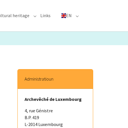
ltural heritage
Links
EN
n"
nu for "Major Events"
Submenu for "Cultural heritage"
Submenu for "EN"
Administratioun
Archevêché de Luxembourg
4, rue Génistre
B.P. 419
L-2014 Luxembourg