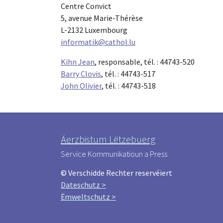
Centre Convict
5, avenue Marie-Thérèse
L-2132 Luxembourg
informatik@cathol.lu
Kihn Jean
, responsable, tél. : 44743-520
Barry Clovis
, tél. : 44743-517
John Olivier
, tél. : 44743-518
Äerzbistum Lëtzebuerg
Service Kommunikatioun a Press
© Verschidde Rechter reservéiert
Dateschutz >
Ëmweltschutz >