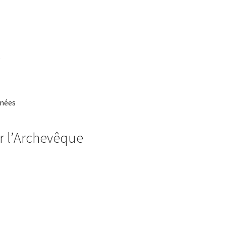
e
nnées
gr l’Archevêque