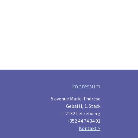
Impressum
5 avenue Marie-Thérèse
Gebai H, 1. Stack
L-2132 Lëtzebuerg
+352 44 74 34 01
Kontakt >