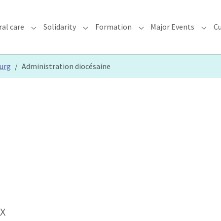
ral care
Solidarity
Formation
Major Events
Cu
chdiocese"
Submenu for "Faith & Pastoral care"
Submenu for "Solidarity"
Submenu for "Formatio
Subme
ourg
Administration diocésaine
x