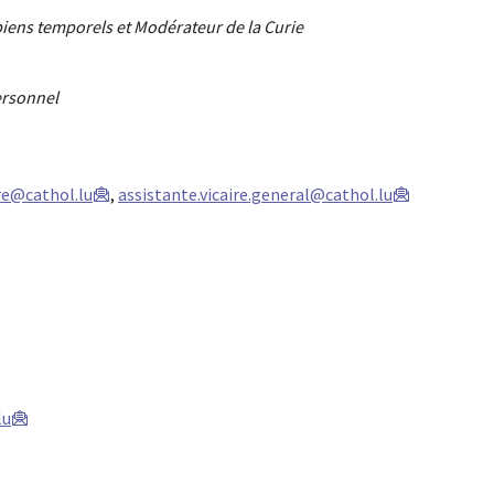
 biens temporels et Modérateur de la Curie
ersonnel
ire@cathol.lu
,
assistante.vicaire.general@cathol.lu
lu