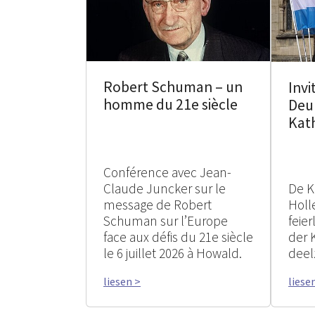
Robert Schuman – un
Invi
homme du 21e siècle
Deu
Kat
Conférence avec Jean-
Claude Juncker sur le
De K
message de Robert
Holle
Schuman sur l’Europe
feie
face aux défis du 21e siècle
der 
le 6 juillet 2026 à Howald.
deel
liesen >
liese