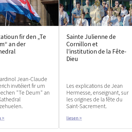
tatioun fir den „Te
Sainte Julienne de
m“ an der
Cornillon et
hedral
l’institution de la Fête-
Dieu
ardinol Jean-Claude
rich invitéiert fir um
Les explications de Jean
rlechen "Te Deum" an
Hermesse, enseignant, sur
Kathedral
les origines de la fête du
zehuelen.
Saint-Sacrement.
n >
liesen >