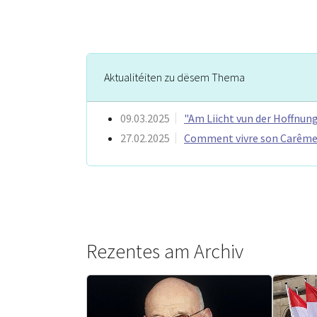
Aktualitéiten zu dësem Thema
09.03.2025
"Am Liicht vun der Hoffnun
27.02.2025
Comment vivre son Carême 
Rezentes am Archiv