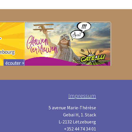
Impressum
5 avenue Marie-Thérèse
Gebai H, 1. Stack
L-2132 Lëtzebuerg
+352 44 74 34 01