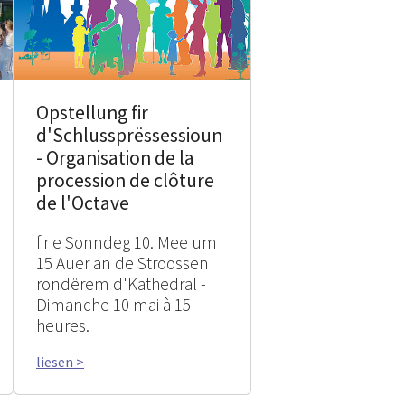
Opstellung fir
d'Schlussprëssessioun
- Organisation de la
procession de clôture
de l'Octave
fir e Sonndeg 10. Mee um
15 Auer an de Stroossen
rondërem d'Kathedral -
Dimanche 10 mai à 15
heures.
liesen >