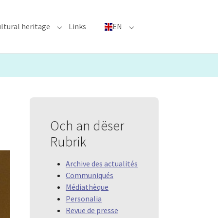
ltural heritage
Links
EN
n"
nu for "Major Events"
Submenu for "Cultural heritage"
Submenu for "EN"
Och an dëser
Rubrik
Archive des actualités
Communiqués
Médiathèque
Personalia
Revue de presse