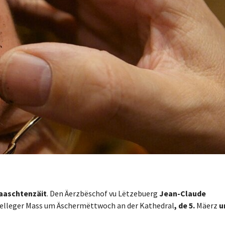
aaschtenzäit
. Den Äerzbëschof vu Lëtzebuerg
Jean-Claude
 Helleger Mass um Äschermëttwoch an der Kathedral
, de 5.
Mäerz
u