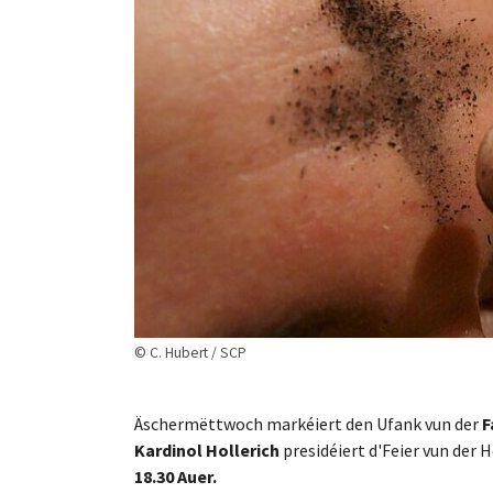
© C. Hubert / SCP
Äschermëttwoch markéiert den Ufank vun der
F
Kardinol Hollerich
presidéiert d'Feier vun der
18.30 Auer.