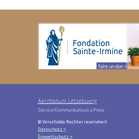
Äerzbistum Lëtzebuerg
Service Kommunikatioun a Press
© Verschidde Rechter reservéiert
Dateschutz >
Ëmweltschutz >