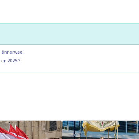
g ënnerwee"
en 2025 ?