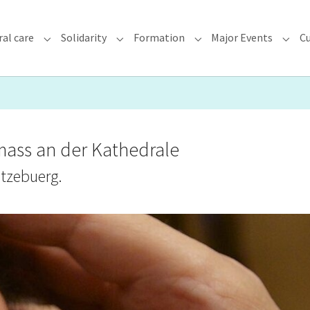
ral care
Solidarity
Formation
Major Events
Cu
chdiocese"
Submenu for "Faith & Pastoral care"
Submenu for "Solidarity"
Submenu for "Formatio
Subme
mass an der Kathedrale
ëtzebuerg.