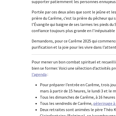
supporter patiemment les personnes ennuyeuses, 
Portée par ces deux ailes que sont le jeûne et le
prière du Carême, c’est la prière du pêcheur qui
l’Évangile qui baigne de ses larmes les pieds du
confiance toujours plus grande en l’inépuisable 
Demandons, pour ce Carême 2025 qui commence da
purification et la joie pour les vivre dans l’atte
Pour mener un bon combat spirituel et recueillir
bien se former. Voici une sélection d’activités p
l’agenda
:
Pour préparer l’entrée en Carême, trois jou
mars à partir de 15 heures, le lundi 3 et le
Tous les dimanches de Carême, à 16 heures 
Tous les vendredis de Carême,
pèlerinage à 
Deux retraites sont animées le père Théo Kl
Clairefontaine (Belgique), en luxembourgeoi