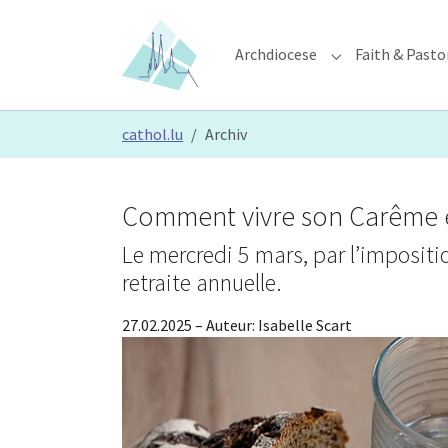
Skip to main content
Skip to page footer
Archdiocese
Faith & Pasto
Submenu for "Ar
You are here:
cathol.lu
Archiv
Comment vivre son Carême e
Le mercredi 5 mars, par l’imposit
retraite annuelle.
27.02.2025
– Auteur:
Isabelle Scart