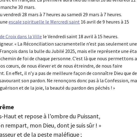
dimanche 30 mars.
u vendredi 28 mars à 7 heures au samedi 29 mars à 7 heures.
 une
escale spirituelle le Mercredi saint
16 avril de 9 heures à 15
e Croix dans la Ville
le Vendredi saint 18 avril à 15 heures.
Seigneur. « La Réconciliation sacramentelle n’est pas seulement une
 François dans la bulle du Jubilé 2025, mais elle représente une ét
le chemin de foi de chaque personne. C’est là que nous permettons 
os cœurs, de nous élever et de nous étreindre, de nous faire
 En effet, il n’y a pas de meilleure façon de connaître Dieu que de
, en savourant son pardon. Ne renonçons donc pas à la Confession, ma
uérison et de la joie, la beauté du pardon des péchés ! »
arême
ès-Haut et repose à l'ombre du Puissant,
on rempart, mon Dieu, dont je suis sûr ! »
chasseur et de la peste maléfique ;