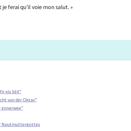
t je ferai qu'il voie mon salut. »
ir eis Séil"
icht vun der Oktav"
g ënnerwee"
er Noutmuttergottes