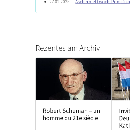
27.02.2025
Äschermëttwoch: Pontifika
Rezentes am Archiv
Robert Schuman – un
Invi
homme du 21e siècle
Deu
Kat