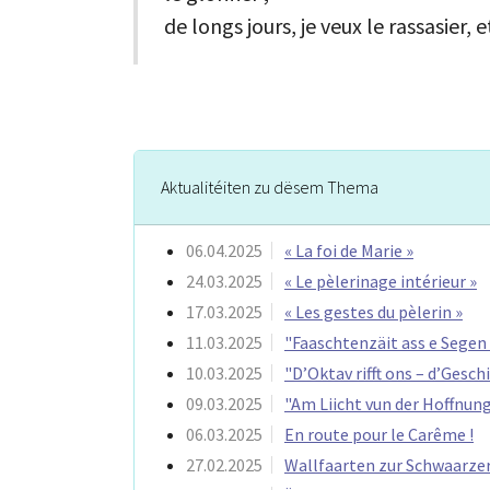
de longs jours, je veux le rassasier, e
Aktualitéiten zu dësem Thema
06.04.2025
« La foi de Marie »
24.03.2025
« Le pèlerinage intérieur »
17.03.2025
« Les gestes du pèlerin »
11.03.2025
"Faaschtenzäit ass e Segen f
10.03.2025
"D’Oktav rifft ons – d’Gesch
09.03.2025
"Am Liicht vun der Hoffnun
06.03.2025
En route pour le Carême !
27.02.2025
Wallfaarten zur Schwaarz