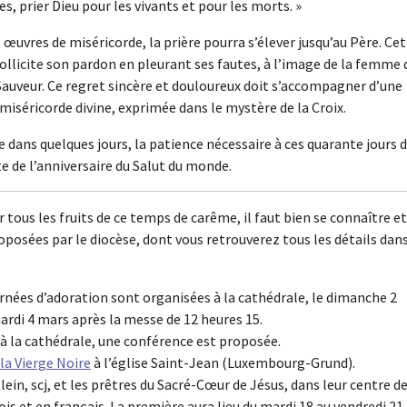
prier Dieu pour les vivants et pour les morts. »
s œuvres de miséricorde, la prière pourra s’élever jusqu’au Père. Ce
 sollicite son pardon en pleurant ses fautes, à l’image de la femme 
 Sauveur. Ce regret sincère et douloureux doit s’accompagner d’une
miséricorde divine, exprimée dans le mystère de la Croix.
ns quelques jours, la patience nécessaire à ces quarante jours 
nte de l’anniversaire du Salut du monde.
 tous les fruits de ce temps de carême, il faut bien se connaître et
roposées par le diocèse, dont vous retrouverez tous les détails dan
rnées d’adoration sont organisées à la cathédrale, le dimanche 2
 mardi 4 mars après la messe de 12 heures 15.
à la cathédrale, une conférence est proposée.
la Vierge Noire
à l’église Saint-Jean (Luxembourg-Grund).
ein, scj, et les prêtres du Sacré-Cœur de Jésus, dans leur centre d
s et en français. La première aura lieu du mardi 18 au vendredi 21