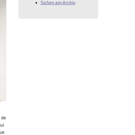
Sichen am Archiv
 de
Lui
que