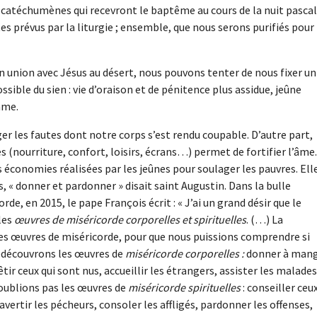
atéchumènes qui recevront le baptême au cours de la nuit pascal
 prévus par la liturgie ; ensemble, que nous serons purifiés pour
n union avec Jésus au désert, nous pouvons tenter de nous fixer un
ble du sien : vie d’oraison et de pénitence plus assidue, jeûne
âme.
ger les fautes dont notre corps s’est rendu coupable. D’autre part,
es (nourriture, confort, loisirs, écrans…) permet de fortifier l’âme
économies réalisées par les jeûnes pour soulager les pauvres. Ell
, « donner et pardonner » disait saint Augustin. Dans la bulle
rde, en 2015, le pape François écrit : « J’ai un grand désir que le
 les
œuvres de miséricorde corporelles et spirituelles
. (…) La
ces œuvres de miséricorde, pour que nous puissions comprendre si
Redécouvrons les œuvres de
miséricorde corporelles :
donner à man
êtir ceux qui sont nus, accueillir les étrangers, assister les malades
n’oublions pas les œuvres de
miséricorde spirituelles
: conseiller ceu
avertir les pécheurs, consoler les affligés, pardonner les offenses,