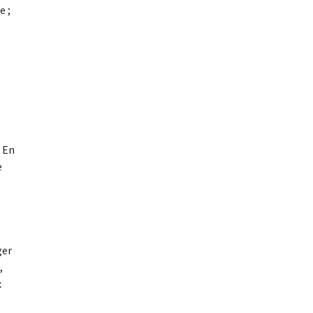
e ;
. En
e
ger
,
x