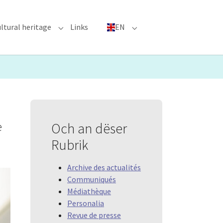
ltural heritage
Links
EN
n"
nu for "Major Events"
Submenu for "Cultural heritage"
Submenu for "EN"
e
Och an dëser
Rubrik
Archive des actualités
Communiqués
Médiathèque
Personalia
Revue de presse