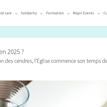
ral care
Solidarity
Formation
Major Events
Cu
chdiocese"
Submenu for "Faith & Pastoral care"
Submenu for "Solidarity"
Submenu for "Formatio
Subme
n 2025 ?
ion des cendres, l’Église commence son temps d