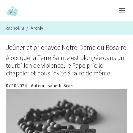
Skip to main content
Skip to page footer
You are here:
cathol.lu
Archiv
Jeûner et prier avec Notre-Dame du Rosaire
Alors que la Terre Sainte est plongée dans un
tourbillon de violence, le Pape prie le
chapelet et nous invite à faire de même.
07.10.2024
– Auteur:
Isabelle Scart