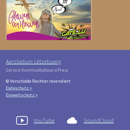
Äerzbistum Lëtzebuerg
Service Kommunikatioun a Press
© Verschidde Rechter reservéiert
Dateschutz >
Ëmweltschutz >
YouTube
SoundCloud