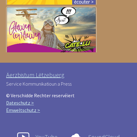
Äerzbistum Lëtzebuerg
Service Kommunikatioun a Press
© Verschidde Rechter reservéiert
Dateschutz >
Ëmweltschutz >
YouTube
SoundCloud