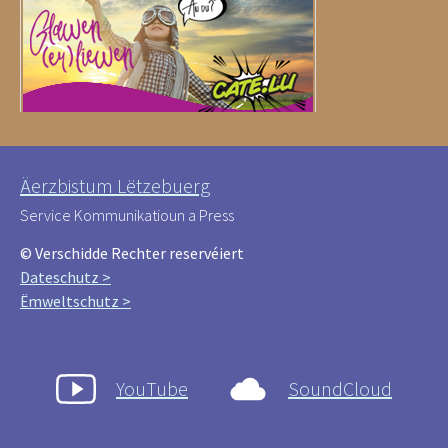
Äerzbistum Lëtzebuerg
Service Kommunikatioun a Press
© Verschidde Rechter reservéiert
Dateschutz >
Ëmweltschutz >
YouTube
SoundCloud