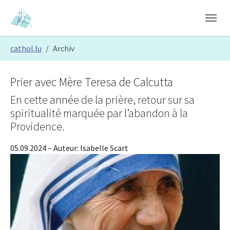
Skip to main content
Skip to page footer
You are here:
cathol.lu
Archiv
Prier avec Mère Teresa de Calcutta
En cette année de la prière, retour sur sa
spiritualité marquée par l’abandon à la
Providence.
05.09.2024
– Auteur:
Isabelle Scart