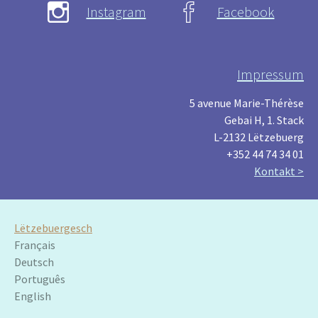
Instagram
Facebook
Impressum
5 avenue Marie-Thérèse
Gebai H, 1. Stack
L-2132 Lëtzebuerg
+352 44 74 34 01
Kontakt >
Lëtzebuergesch
Français
Deutsch
Português
English