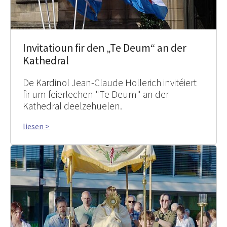
Invitatioun fir den „Te Deum“ an der
Kathedral
De Kardinol Jean-Claude Hollerich invitéiert
fir um feierlechen "Te Deum" an der
Kathedral deelzehuelen.
liesen >