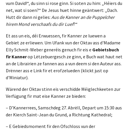
vum David!“, du sinn si rose ginn. Si soten zu him: „Héiers du
net, wat si soen?“ De Jesus huet hinne geäntwert: „Dach.
Hutt dir dann ni gelies:
Aus de Kanner an de Puppelcher
hirem Mond verschaafs du dir Luef
?“
Et ass un eis, déi Erwuessen, fir Kanner ze luewen a
Gebiet ze erliewen. Um Ufank vun der Oktav ass d'Madame
Elly Schmit-Weber generéis genuch fir eis e
Gebietsbuch
fir Kanner
op Lëtzebuergesch ze ginn, e Buch wat haut net
an de Librairien ze fannen ass a vun deem si den Auteur ass.
Drënner ass e Link fir et erofzelueden (klickt just op
d'Miniatur).
Wärend der Oktav stinn eis verschidde Méiglechkeeten zur
Verfügung fir mat eise Kanner ze bieden:
– D’Kannerrees, Samschdeg 27. Abrëll, Depart um 15:30 aus
der Kierch Saint-Jean du Grund, a Richtung Kathedral;
– E Gebiedsmoment fir den Ofschloss vun der