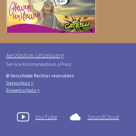
Äerzbistum Lëtzebuerg
Service Kommunikatioun a Press
© Verschidde Rechter reservéiert
Dateschutz >
Ëmweltschutz >
YouTube
SoundCloud