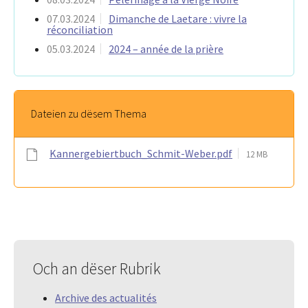
07.03.2024
Dimanche de Laetare : vivre la
réconciliation
05.03.2024
2024 – année de la prière
Dateien zu dësem Thema
Kannergebiertbuch_Schmit-Weber.pdf
12 MB
Och an dëser Rubrik
Archive des actualités