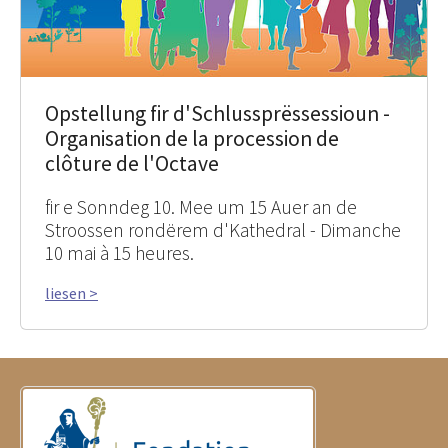
Opstellung fir d'Schlussprëssessioun -
Organisation de la procession de
clôture de l'Octave
fir e Sonndeg 10. Mee um 15 Auer an de
Stroossen rondërem d'Kathedral - Dimanche
10 mai à 15 heures.
liesen >