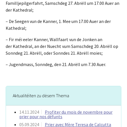
Familljepilgerfahrt, Samschdeg 27. Abrëll um 17.00 Auer an
der Kathedral;
– De Seegen vun de Kanner, 1. Mee um 17.00 Auer an der
Kathedral;
– Fir méi eeler Kanner, Wallfaart vun de Jonken an
der Kathedral, an der Nuecht vum Samschdeg 20. Abrëll op
Sonndeg 21. Abrëll, oder Sonndes 21. Abrëll moies;
– Jugendmass, Sonndeg, den 21. Abrëll um 7.30 Auer.
Aktualitéiten zu dësem Thema
14.11.2024
Profiter du mois de novembre pour
prier pour nos défunts
05.09.2024
Prier avec Mère Teresa de Calcutta