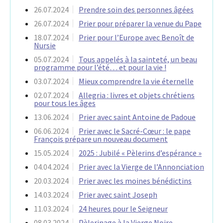
26.07.2024
Prendre soin des personnes âgées
26.07.2024
Prier pour préparer la venue du Pape
18.07.2024
Prier pour l’Europe avec Benoît de
Nursie
05.07.2024
Tous appelés à la sainteté, un beau
programme pour l’été… et pour la vie !
03.07.2024
Mieux comprendre la vie éternelle
02.07.2024
Allegria : livres et objets chrétiens
pour tous les âges
13.06.2024
Prier avec saint Antoine de Padoue
06.06.2024
Prier avec le Sacré-Cœur : le pape
François prépare un nouveau document
15.05.2024
2025 : Jubilé « Pèlerins d’espérance »
04.04.2024
Prier avec la Vierge de l’Annonciation
20.03.2024
Prier avec les moines bénédictins
14.03.2024
Prier avec saint Joseph
11.03.2024
24 heures pour le Seigneur
08.03.2024
Pèlerinage à la Vierge Noire