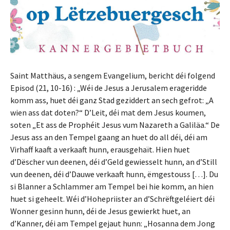
Saint Matthäus, a sengem Evangelium, bericht déi folgend
Episod (21, 10-16) : „Wéi de Jesus a Jerusalem erageridde
komm ass, huet déi ganz Stad geziddert an sech gefrot: „A
wien ass dat doten?“ D’Leit, déi mat dem Jesus koumen,
soten „Et ass de Prophéit Jesus vum Nazareth a Galiläa.“ De
Jesus ass an den Tempel gaang an huet do all déi, déi am
Virhaff kaaft a verkaaft hunn, erausgehaït. Hien huet
d’Dëscher vun deenen, déi d’Geld gewiesselt hunn, an d’Still
vun deenen, déi d’Dauwe verkaaft hunn, ëmgestouss […]. Du
si Blanner a Schlammer am Tempel bei hie komm, an hien
huet si geheelt. Wéi d’Hohepriister an d’Schrëftgeléiert déi
Wonner gesinn hunn, déi de Jesus gewierkt huet, an
d’Kanner, déi am Tempel gejaut hunn: „Hosanna dem Jong