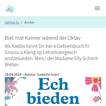
Skip to main content
Skip to page footer
You are here:
cathol.lu
Archiv
Biet mat Kanner wärend der Oktav
Als Kaddo fannt Dir hei e Gebietsbuch fir
Grouss a Kleng op Lëtzebuergesch
erofzelueden. Merci der Madame Elly Schmit-
Weber.
18.04.2024
– Auteur:
Isabelle Scart