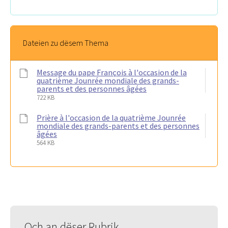
Dateien zu dësem Thema
Message du pape François à l'occasion de la
quatrième Jounrée mondiale des grands-
parents et des personnes âgées
722 KB
Prière à l'occasion de la quatrième Jounrée
mondiale des grands-parents et des personnes
âgées
564 KB
Och an dëser Rubrik