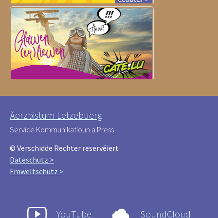
Äerzbistum Lëtzebuerg
Service Kommunikatioun a Press
© Verschidde Rechter reservéiert
Dateschutz >
Ëmweltschutz >
YouTube
SoundCloud