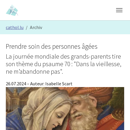
Skip to main content
Skip to page footer
You are here:
cathol.lu
Archiv
Prendre soin des personnes âgées
La journée mondiale des grands-parents tire
son thème du psaume 70 : "Dans la vieillesse,
ne m’abandonne pas".
26.07.2024
– Auteur:
Isabelle Scart