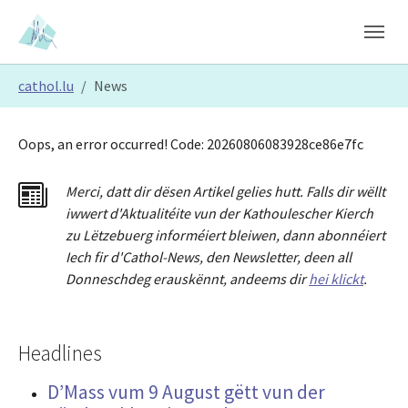
Skip to main content
Skip to page footer
You are here:
cathol.lu
News
Oops, an error occurred! Code: 20260806083928ce86e7fc
Merci
,
dat
t
dir dësen Artikel gelies hu
tt
. Falls dir wëllt
iwwert d'Aktualitéit
e
vun der Kathoulescher Kierch
zu Lëtzebuerg informéiert bleiwen, dann abonnéiert
Iech fir d'Cathol-News, den Newsletter
,
deen all
Donneschdeg erauskënnt, andeems dir
hei klickt
.
Headlines
D’Mass vum 9 August gëtt vun der