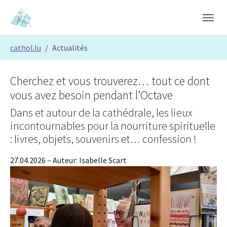
Skip to main content
Skip to page footer
You are here:
cathol.lu
Actualités
Cherchez et vous trouverez… tout ce dont
vous avez besoin pendant l’Octave
Dans et autour de la cathédrale, les lieux
incontournables pour la nourriture spirituelle
: livres, objets, souvenirs et… confession !
27.04.2026
– Auteur:
Isabelle Scart