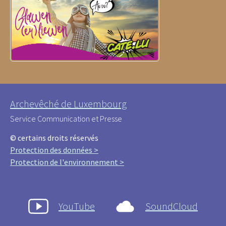
Archevêché de Luxembourg
Service Communication et Presse
© certains droits réservés
Protection des données >
Protection de l'environnement >
YouTube
SoundCloud