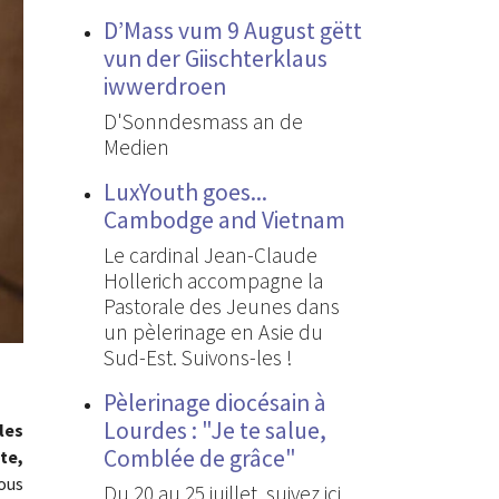
D’Mass vum 9 August gëtt
vun der Giischterklaus
iwwerdroen
D'Sonndesmass an de
Medien
LuxYouth goes...
Cambodge and Vietnam
Le cardinal Jean-Claude
Hollerich accompagne la
Pastorale des Jeunes dans
un pèlerinage en Asie du
Sud-Est. Suivons-les !
Pèlerinage diocésain à
Lourdes : "Je te salue,
les
Comblée de grâce"
te,
ous
Du 20 au 25 juillet, suivez ici