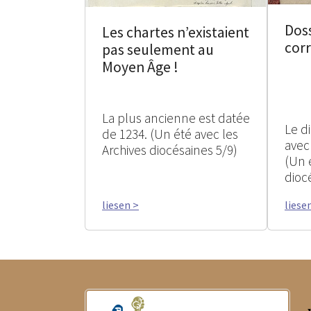
Doss
Les chartes n’existaient
cor
pas seulement au
Moyen Âge !
La plus ancienne est datée
Le d
de 1234. (Un été avec les
avec
Archives diocésaines 5/9)
(Un 
dioc
liesen >
liese