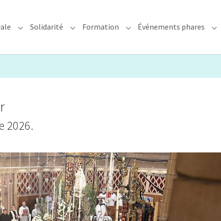
rale
Solidarité
Formation
Événements phares
rchidiocèse"
Submenu for "Foi & Pastorale"
Submenu for "Solidarité"
Submenu for "Formation"
Su
r
ve 2026.