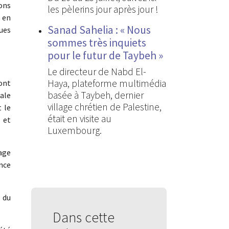
vons
les pèlerins jour après jour !
 en
Sanad Sahelia : « Nous
ues
sommes très inquiets
pour le futur de Taybeh »
Le directeur de Nabd El-
Haya, plateforme multimédia
sont
basée à Taybeh, dernier
ale
village chrétien de Palestine,
t le
était en visite au
 et
Luxembourg.
age
ance
e du
Dans cette