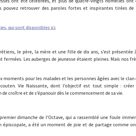
esses ont été célébrées, et plus de quatre-vingts homélies ont 
s pouvez retrouver des paroles fortes et inspirantes tirées de 
es, qui sont disponibles ici
.
étiens, le père, la mère et une fille de dix ans, s’est présentée 
ent fermées. Les auberges de jeunesse étaient pleines. Mais nos fr
eux moments pour les malades et les personnes âgées avec le clan
outen. Vie Naissante, dont l’objectif est tout simple : créer 
 de croître et de s’épanouir dès le commencement de sa vie.
 premier dimanche de l’Octave, qui a rassemblé une foule immen
aison épiscopale, a été un moment de joie et de partage comme on