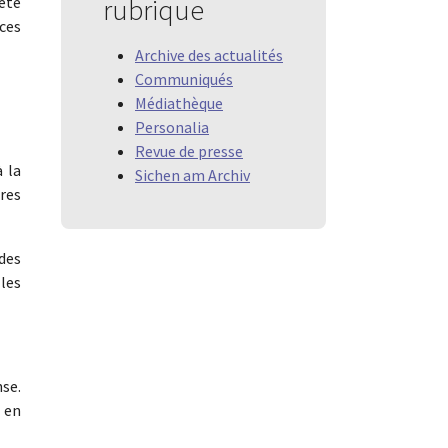
rubrique
été
ces
Archive des actualités
Communiqués
Médiathèque
Personalia
Revue de presse
à la
Sichen am Archiv
ères
 des
les
se.
 en