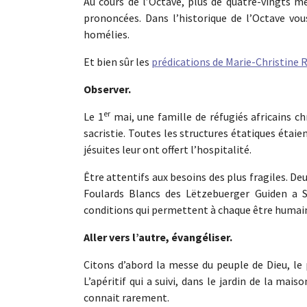
Au cours de l’Octave, plus de quatre-vingts m
prononcées. Dans l’historique de l’Octave vou
homélies.
Et bien sûr les
prédications de Marie-Christine Ri
Observer.
er
Le 1
mai, une famille de réfugiés africains chr
sacristie. Toutes les structures étatiques étai
jésuites leur ont offert l’hospitalité.
Être attentifs aux besoins des plus fragiles. D
Foulards Blancs des Lëtzebuerger Guiden a Sc
conditions qui permettent à chaque être humain
Aller vers l’autre, évangéliser.
Citons d’abord la messe du peuple de Dieu, le
L’apéritif qui a suivi, dans le jardin de la m
connait rarement.