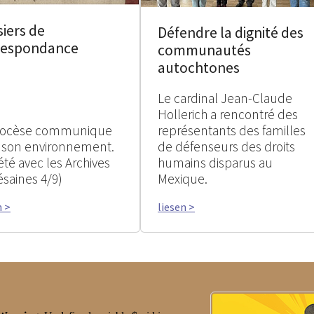
iers de
Défendre la dignité des
respondance
communautés
autochtones
Le cardinal Jean-Claude
Hollerich a rencontré des
iocèse communique
représentants des familles
 son environnement.
de défenseurs des droits
été avec les Archives
humains disparus au
ésaines 4/9)
Mexique.
n >
liesen >