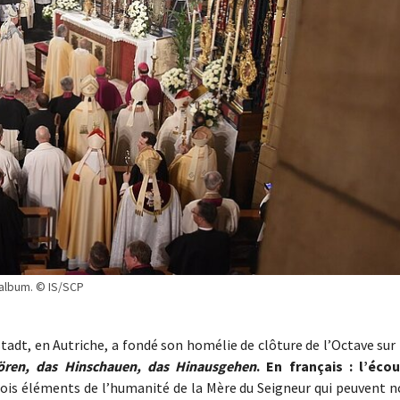
l'album. © IS/SCP
tadt, en Autriche, a fondé son homélie de clôture de l’Octave sur
ören, das Hinschauen, das Hinausgehen
. En français : l’écou
rois éléments de l’humanité de la Mère du Seigneur qui peuvent n