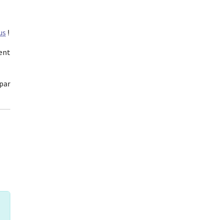
us
!
ient
par