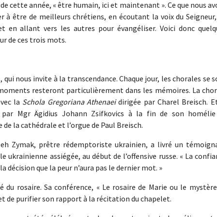
 de cette année, « être humain, ici et maintenant ». Ce que nous a
 à être de meilleurs chrétiens, en écoutant la voix du Seigneur,
t en allant vers les autres pour évangéliser. Voici donc quelq
ur de ces trois mots.
, qui nous invite à la transcendance. Chaque jour, les chorales se 
ux moments resteront particulièrement dans les mémoires. La chor
avec la
S
chola Gregoriana Athenaei
dirigée par Charel Breisch. E
 par Mgr Ägidius Johann Zsifkovics à la fin de son homélie
 de la cathédrale et l’orgue de Paul Breisch.
eh Zymak, prêtre rédemptoriste ukrainien, a livré un témoign
e ukrainienne assiégée, au début de l’offensive russe. « La confi
 la décision que la peur n’aura pas le dernier mot. »
arlé du rosaire. Sa conférence, « Le rosaire de Marie ou le mystèr
et de purifier son rapport à la récitation du chapelet.