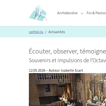
Skip to main content
Skip to page footer
Archidiocèse
Foi & Pasto
Submenu for "A
You are here:
cathol.lu
Actualités
Écouter, observer, témoigne
Souvenirs et impulsions de l’Octa
12.05.2026
– Auteur:
Isabelle Scart