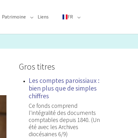
Patrimoine
Liens
FR
bmenu for "Événements phares"
Submenu for "Patrimoine"
Submenu for "FR"
Gros titres
Les comptes paroissiaux :
bien plus que de simples
chiffres
Ce fonds comprend
l'intégralité des documents
comptables depuis 1840. (Un
été avec les Archives
diocésaines 6/9)