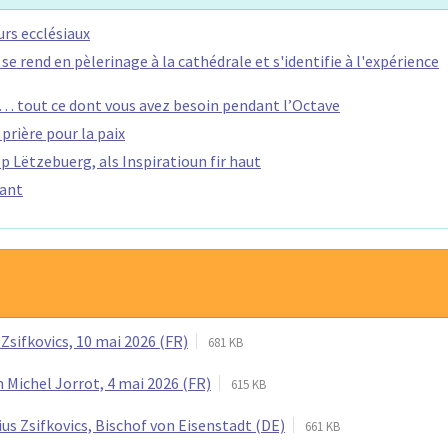
rs ecclésiaux
rend en pèlerinage à la cathédrale et s'identifie à l'expérience
… tout ce dont vous avez besoin pendant l’Octave
prière pour la paix
 Lëtzebuerg, als Inspiratioun fir haut
nant
Zsifkovics, 10 mai 2026 (FR)
681 KB
 Michel Jorrot, 4 mai 2026 (FR)
615 KB
ius Zsifkovics, Bischof von Eisenstadt (DE)
661 KB