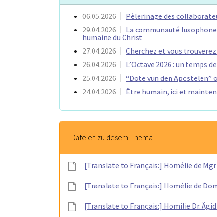
06.05.2026
Pèlerinage des collaborateu
29.04.2026
La communauté lusophone se 
humaine du Christ
27.04.2026
Cherchez et vous trouverez
26.04.2026
L’Octave 2026 : un temps de 
25.04.2026
“Dote vun den Apostelen” op
24.04.2026
Être humain, ici et mainte
Dateien zu dësem Thema
[Translate to Français:] Homélie de Mgr 
[Translate to Français:] Homélie de Dom
[Translate to Français:] Homilie Dr. Ägid