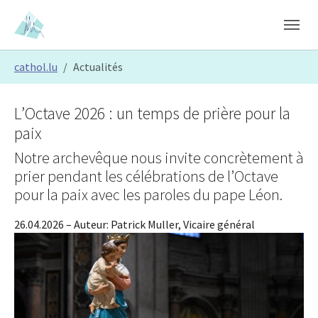
Skip to main content
Skip to page footer
You are here:
cathol.lu
Actualités
L’Octave 2026 : un temps de prière pour la
paix
Notre archevêque nous invite concrètement à
prier pendant les célébrations de l’Octave
pour la paix avec les paroles du pape Léon.
26.04.2026
– Auteur:
Patrick Muller, Vicaire général